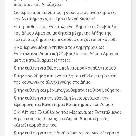
απουσίας του Δημάρχου.
Σε περίπτωση απουσίας ή κωλύματος αναπληρώνει
την Αντιδήμαρχο, κα. Τρουλλινού Κυριακή.
Επιπρόσθετα, ως Εντεταλμένοι Δημοτικοί Σύμβουλοι
του Δήμου Αμαρίου με θητεία μέχρι της λήξης της
τρέχουσας δημοτικής περιόδου ορίζονται οι κάτωθι:
Η κα. Ιερωνυμάκη Ασημένια του Δημητρίου, ως
Εντεταλμένη Δημοτική Σύμβουλος του Δήμου Αμαρίου
με τις κάτωθι αρμοδιότητες:
§ την ευθύνη για θέματα πολιτισμού και αθλητισμού
§ την προώθηση και ανάπτυξη του εθελοντισμού και
της κοινωνικής αλληλεγγύης στο Δήμο.
§ την ευθύνη και μέριμνα για θέματα δια βίου μάθησης.
§ την ευθύνη για την εύρυθμη λειτουργία και την
εφαρμογή του Κανονισμού Κοιμητηρίων του Δήμου.
Ο κ. Λίτινας Ελευθέριος του Μύρωνα, ως Εντεταλμένος
Δημοτικός Σύμβουλος του Δήμου Αμαρίου με τις
κάτωθι αρμοδιότητες:
§ την ευθύνη για την οδική σήμανση και γενικότερα τα