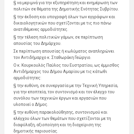
§ να μεριμνά για την εξυπηρέτηση και ενημέρωση των
πολιτών σε θέματα της Δημοτικής Ενότητας Συβρίτου.
§ την έκδοση και υπογραφή όλων των εγγράφων και
δικαιολογητικών που σχετίζονται με τις πιο πάνω
ανατιθέμενες αρμοδιότητες.
§ την τέλεση πολιτικών γάμων, σε περίπτωση
απουσίας του Δημάρχου.
Σε περίπτωση απουσίας ή κωλύματος αναπληρώνει
τον Αντιδήμαρχο κ. Σταθωράκη Γεώργιο.
Ο κ. Κουρκουλός Παύλος του Ευστρατίου, ως έμμισθος
Αντιδήμαρχος του Δήμου Αμαρίου με τις κάτωθι
αρμοδιότητες:
§ την ευθύνη, σε συνεργασία με την Τεχνική Υπηρεσία,
για την εποπτεία, τον συντονισμό και τον έλεγχο του
συνόλου των τεχνικών έργων και εργασιών που
υλοποιεί ο Δήμος.
§ την ευθύνη παρακολούθησης, συντονισμού και
ελέγχου όλων των θεμάτων που σχετίζονται με τη
διαφύλαξη, αξιοποίηση και τη διαχείριση της
δημοτικής περιουσίας.