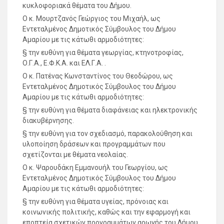
κυκλοφοριακά θέματα του Δήμου.
Ο κ. Μουρτζανός Γεώργιος του Μιχαήλ, ως
Εντεταλμένος Δημοτικός Σύμβουλος του Δήμου
Αμαρίου με τις κάτωθι αρμοδιότητες:
§ την ευθύνη για θέματα γεωργίας, κτηνοτροφίας,
Ο.Γ.Α., Ε.Φ.Κ.Α. και ΕΛ.Γ.Α. .
Ο κ. Πατένας Κωνσταντίνος του Θεοδώρου, ως
Εντεταλμένος Δημοτικός Σύμβουλος του Δήμου
Αμαρίου με τις κάτωθι αρμοδιότητες:
§ την ευθύνη για θέματα διαφάνειας και ηλεκτρονικής
διακυβέρνησης.
§ την ευθύνη για τον σχεδιασμό, παρακολούθηση και
υλοποίηση δράσεων και προγραμμάτων που
σχετίζονται με θέματα νεολαίας.
Ο κ. Ψαρουδάκη Εμμανουήλ του Γεωργίου, ως
Εντεταλμένος Δημοτικός Σύμβουλος του Δήμου
Αμαρίου με τις κάτωθι αρμοδιότητες:
§ την ευθύνη για θέματα υγείας, πρόνοιας και
κοινωνικής πολιτικής, καθώς και την εφαρμογή και
εποπτεία σχετικών προγραμμάτων αρωγής του Δήμου