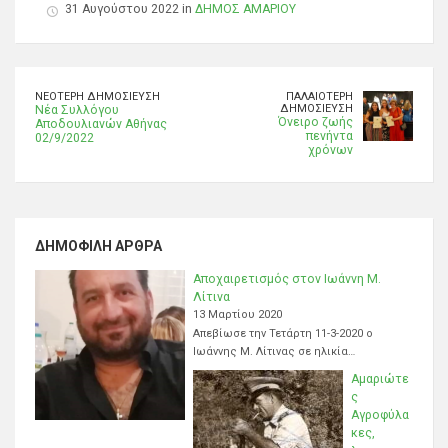
31 Αυγούστου 2022 in
ΔΗΜΟΣ ΑΜΑΡΙΟΥ
ΝΕΌΤΕΡΗ ΔΗΜΟΣΊΕΥΣΗ
ΠΑΛΑΙΌΤΕΡΗ
ΔΗΜΟΣΊΕΥΣΗ
Νέα Συλλόγου
Όνειρο ζωής
Αποδουλιανών Αθήνας
πενήντα
02/9/2022
χρόνων
ΔΗΜΟΦΙΛΉ ΆΡΘΡΑ
Αποχαιρετισμός στον Ιωάννη Μ.
Λίτινα
13 Μαρτίου 2020
Απεβίωσε την Τετάρτη 11-3-2020 ο
Ιωάννης Μ. Λίτινας σε ηλικία…
Αμαριώτε
ς
Αγροφύλα
κες,