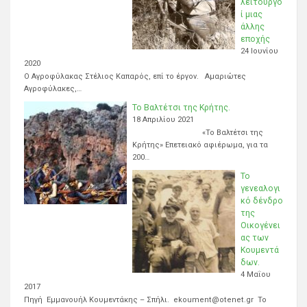
λειτουργο
ί μιας
άλλης
εποχής
24 Ιουνίου
2020
Ο Αγροφύλακας Στέλιος Καπαρός, επί το έργον. Αμαριώτες
Αγροφύλακες,…
Το Βαλτέτσι της Κρήτης.
18 Απριλίου 2021
«Το Βαλτέτσι της
Κρήτης» Επετειακό αφιέρωμα, για τα
200…
Το
γενεαλογι
κό δένδρο
της
Οικογένει
ας των
Κουμεντά
δων.
4 Μαΐου
2017
Πηγή Εμμανουήλ Κουμεντάκης – Σπήλι. ekoument@otenet.gr Το