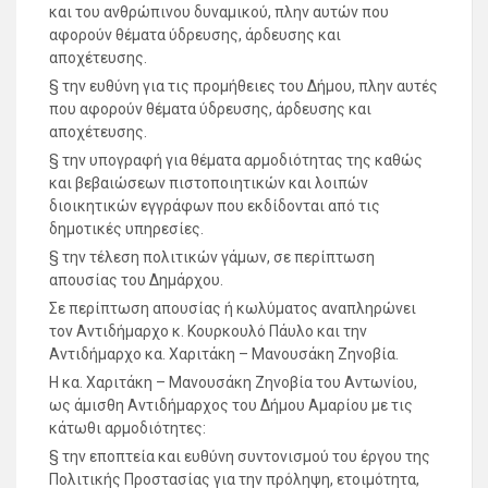
και του ανθρώπινου δυναμικού, πλην αυτών που
αφορούν θέματα ύδρευσης, άρδευσης και
αποχέτευσης.
§ την ευθύνη για τις προμήθειες του Δήμου, πλην αυτές
που αφορούν θέματα ύδρευσης, άρδευσης και
αποχέτευσης.
§ την υπογραφή για θέματα αρμοδιότητας της καθώς
και βεβαιώσεων πιστοποιητικών και λοιπών
διοικητικών εγγράφων που εκδίδονται από τις
δημοτικές υπηρεσίες.
§ την τέλεση πολιτικών γάμων, σε περίπτωση
απουσίας του Δημάρχου.
Σε περίπτωση απουσίας ή κωλύματος αναπληρώνει
τον Αντιδήμαρχο κ. Κουρκουλό Πάυλο και την
Αντιδήμαρχο κα. Χαριτάκη – Μανουσάκη Ζηνοβία.
Η κα. Χαριτάκη – Μανουσάκη Ζηνοβία του Αντωνίου,
ως άμισθη Αντιδήμαρχος του Δήμου Αμαρίου με τις
κάτωθι αρμοδιότητες:
§ την εποπτεία και ευθύνη συντονισμού του έργου της
Πολιτικής Προστασίας για την πρόληψη, ετοιμότητα,