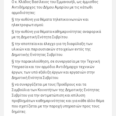
Ο κ. Κλάδος Βασίλειος του Εμμανουήλ, ως έμμισθος
Αντιδήμαρχος του Δήμου Αμαρίου με τις κάτωθι
αρμοδιότητες:
§ την ευθύνη για θέματα τηλεπικοινωνιών και
ηλεκτροφωτισμού.
§ την ευθύνη για θέματα καθημερινότητας αναφορικά
με τη Δημοτική Ενότητα Συβρίτου.
§ την εποπτεία και έλεγχο για τη διαφύλαξη των
υλικών και περιουσιακών στοιχείων εντός της
Δημοτικής Ενότητας Συβρίτου.
§ την παρακολούθηση, σε συνεργασία με την Τεχνική
Υπηρεσία και τον αρμόδιο Αντιδήμαρχο τεχνικών
έργων, των υπό εξέλιξη έργων και εργασιών στην
Δημοτική Ενότητα Συβρίτου.
§ να συνεργάζεται με τους Προέδρους και τα
Συμβούλια των Κοινοτήτων της Δημοτικής Ενότητας
Συβρίτου για την αντιμετώπιση και επίλυση
προβλημάτων καθημερινότητας και για κάθε άλλο θέμα
που σχετίζεται με την παροχή υπηρεσιών προς τους
δημότες.