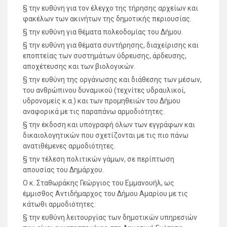
§ την ευθύνη για τον έλεγχο της τήρησης αρχείων και
φακέλων των ακινήτων της δημοτικής περιουσίας.
§ την ευθύνη για θέματα πολεοδομίας του Δήμου.
§ την ευθύνη για θέματα συντήρησης, διαχείρισης και
εποπτείας των συστημάτων ύδρευσης, άρδευσης,
αποχέτευσης και των βιολογικών.
§ την ευθύνη της οργάνωσης και διάθεσης των μέσων,
του ανθρώπινου δυναμικού (τεχνίτες υδραυλικοί,
υδρονομείς κ.α.) και των προμηθειών του Δήμου
αναφορικά με τις παραπάνω αρμοδιότητες.
§ την έκδοση και υπογραφή όλων των εγγράφων και
δικαιολογητικών που σχετίζονται με τις πιο πάνω
ανατιθέμενες αρμοδιότητες.
§ την τέλεση πολιτικών γάμων, σε περίπτωση
απουσίας του Δημάρχου.
Ο κ. Σταθωράκης Γεώργιος του Εμμανουήλ, ως
έμμισθος Αντιδήμαρχος του Δήμου Αμαρίου με τις
κάτωθι αρμοδιότητες:
§ την ευθύνη λειτουργίας των δημοτικών υπηρεσιών