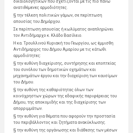
δικαιολογητικών που σχετίζονται με τις πιο πάνω
ανατιθέμενες αρμοδιότητες.
§ την τέλεση πολιτικών γάμων, σε περίπτωση
απουσίας του Δημάρχου.
Σε περίπτωση απουσίας ή κωλύματος αναπληρώνει
τον Αντιδήμαρχο κ. Κλάδο Βασίλειο.
Η κα. Τρουλλινού Κυριακή του Γεωργίου, ως έμμισθη
Αντιδήμαρχος του Δήμου Αμαρίου με τις κάτωθι
αρμοδιότητες:
§ την ευθύνη διαχείρισης, συντήρησης και εποπτείας
του συνόλου των δημοτικών οχημάτων και
μηχανημάτων έργου και την διαχείριση των καυσίμων
του Δήμου.
§ την ευθύνη της καθαριότητας όλων των
κοινόχρηστων χώρων της εδαφικής περιφέρειας του
Δήμου, της αποκομιδής και της διαχείρισης των
απορριμμάτων.
§ την ευθύνη για θέματα που αφορούν την προστασία
του περιβάλλοντος και ζητήματα ανακύκλωσης.
§ την ευθύνη της οργάνωσης και διάθεσης των μέσων