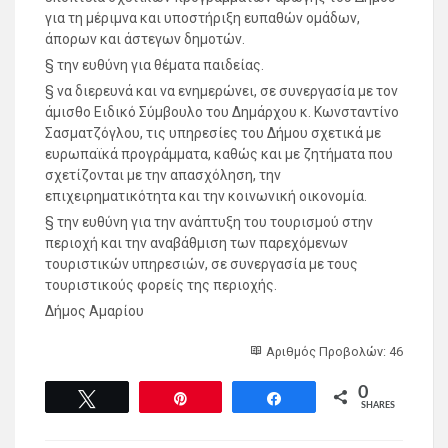
για τη μέριμνα και υποστήριξη ευπαθών ομάδων,
άπορων και άστεγων δημοτών.
§ την ευθύνη για θέματα παιδείας.
§ να διερευνά και να ενημερώνει, σε συνεργασία με τον
άμισθο Ειδικό Σύμβουλο του Δημάρχου κ. Κωνσταντίνο
Σασματζόγλου, τις υπηρεσίες του Δήμου σχετικά με
ευρωπαϊκά προγράμματα, καθώς και με ζητήματα που
σχετίζονται με την απασχόληση, την
επιχειρηματικότητα και την κοινωνική οικονομία.
§ την ευθύνη για την ανάπτυξη του τουρισμού στην
περιοχή και την αναβάθμιση των παρεχόμενων
τουριστικών υπηρεσιών, σε συνεργασία με τους
τουριστικούς φορείς της περιοχής.
Δήμος Αμαρίου
Αριθμός Προβολών: 46
0
Tweet
Pin
Share
SHARES