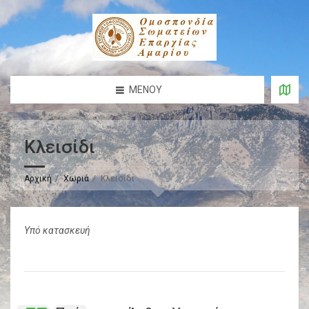
ΜΕΝΟΎ
Κλεισίδι
Αρχική
Χωριά
Κλεισίδι
Υπό κατασκευή