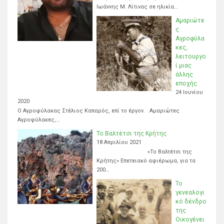
Ιωάννης Μ. Λίτινας σε ηλικία…
Αμαριώτε
ς
Αγροφύλα
κες,
λειτουργο
ί μιας
άλλης
εποχής
24 Ιουνίου
2020
Ο Αγροφύλακας Στέλιος Καπαρός, επί το έργον. Αμαριώτες
Αγροφύλακες,…
Το Βαλτέτσι της Κρήτης.
18 Απριλίου 2021
«Το Βαλτέτσι της
Κρήτης» Επετειακό αφιέρωμα, για τα
200…
Το
γενεαλογι
κό δένδρο
της
Οικογένει