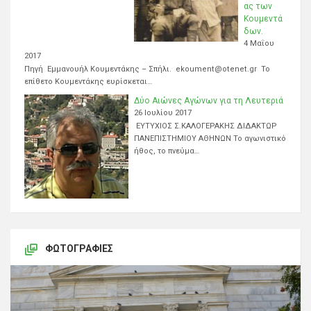
ας των
Κουμεντά
δων.
4 Μαΐου
2017
Πηγή Εμμανουήλ Κουμεντάκης – Σπήλι. ekoument@otenet.gr Το
επίθετο Κουμεντάκης ευρίσκεται…
Δύο Αιώνες Αγώνων για τη Λευτεριά
26 Ιουλίου 2017
ΕΥΤΥΧΙΟΣ Σ.ΚΑΛΟΓΕΡΑΚΗΣ ΔΙΔΑΚΤΩΡ
ΠΑΝΕΠΙΣΤΗΜΙΟΥ ΑΘΗΝΩΝ Το αγωνιστικό
ήθος, το πνεύμα…
ΦΩΤΟΓΡΑΦΊΕΣ