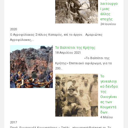
λειτουργο
ί μιας
άλλης
εποχής
24 Ιουνίου
2020
Ο Αγροφύλακας Στέλιος Καπαρός, επί το έργον. Αμαριώτες
Αγροφύλακες,…
Το Βαλτέτσι της Κρήτης.
18 Απριλίου 2021
«Το Βαλτέτσι της
Κρήτης» Επετειακό αφιέρωμα, για τα
200…
Το
γενεαλογι
κό δένδρο
της
Οικογένει
ας των
Κουμεντά
δων.
4 Μαΐου
2017
Πηγή Εμμανουήλ Κουμεντάκης – Σπήλι. ekoument@otenet.gr Το