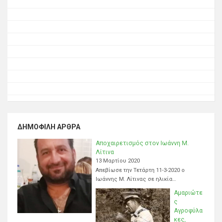
ΔΗΜΟΦΙΛΉ ΆΡΘΡΑ
Αποχαιρετισμός στον Ιωάννη Μ.
Λίτινα
13 Μαρτίου 2020
Απεβίωσε την Τετάρτη 11-3-2020 ο
Ιωάννης Μ. Λίτινας σε ηλικία…
Αμαριώτε
ς
Αγροφύλα
κες,