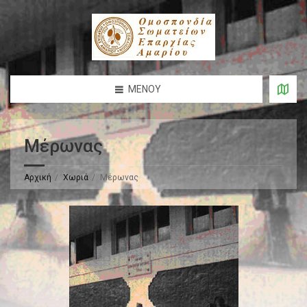
ΜΕΝΟΎ
Μέρωνας
Αρχική
Χωριά
Μέρωνας