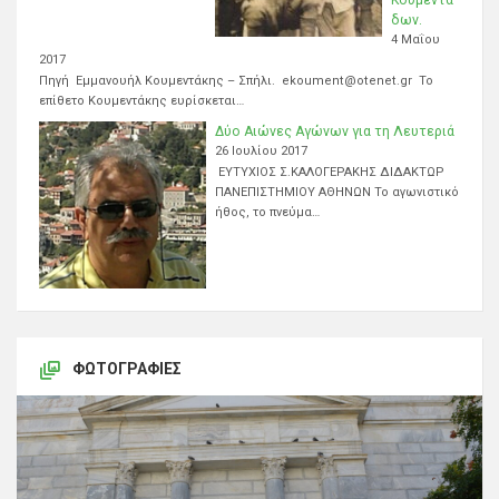
δων.
4 Μαΐου
2017
Πηγή Εμμανουήλ Κουμεντάκης – Σπήλι. ekoument@otenet.gr Το
επίθετο Κουμεντάκης ευρίσκεται…
Δύο Αιώνες Αγώνων για τη Λευτεριά
26 Ιουλίου 2017
ΕΥΤΥΧΙΟΣ Σ.ΚΑΛΟΓΕΡΑΚΗΣ ΔΙΔΑΚΤΩΡ
ΠΑΝΕΠΙΣΤΗΜΙΟΥ ΑΘΗΝΩΝ Το αγωνιστικό
ήθος, το πνεύμα…
ΦΩΤΟΓΡΑΦΊΕΣ