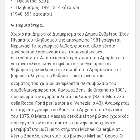
• Υψόμετρο: 620 μ.
• Πληθυσμός: 1991: 314 κάτοικοι
(1940: 651 κάτοικοι)
Περισσότερα...
Χωριό και Δημοτικό Διαμέρισμα του Δήμου Συβρίτου. Στον
Πίνακα τoυ πληθυσμού της απoγραφής 1981 γράφεται
Νέρωνας! Τυπογραφικό λάθος, φυσικά, αλλά τέτοια
χονδροειδή λάθη oνoμάτων, τοπωνυμίων δεν
επιτρέπονται. Από τα ωραιότερα χωριά του Αμαρίου στη
νοτιανατολική πλαγιά υψώματος, με θέα προς τον
Ψηλορείτη, ολόκληρη την κοιλάδα του Αμαρίου και τις
βόρειες πλαγιές τoυ Κέδρoυ. Πρώτη μνεία του
ονόματος του χωριού αναφέρεται σε συμβόλαιο του
συμβολαιογράφου του Χάντακα Βenν. de Βrixano το 1301,
που αφορά την αγοραπωλησία μαλλιών. (Βλ. R. Μοrοzzo
della Rοcca, Fonti per la stοria di Venezia, σ.43). Αναφέρεται
επίσης σε έγγραφο του Δoυκικoύ Αρχείου του Χάντακα
του 1375. Ο Marcus Vassalo διεκδικεί τον βιλάνο (χωρικός
που εργαζόταν στα κτήματα τα των φεουδαρχών και
μετεβιβάζετο μαζί με τα κτήματα) Μichael Calergi, γιατί,
λέει ο Βασάλο, είναι γιος του βιλάνου Μichae1 Copeo. Ο