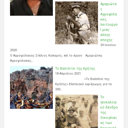
Αμαριώτε
ς
Αγροφύλα
κες,
λειτουργο
ί μιας
άλλης
εποχής
24 Ιουνίου
2020
Ο Αγροφύλακας Στέλιος Καπαρός, επί το έργον. Αμαριώτες
Αγροφύλακες,…
Το Βαλτέτσι της Κρήτης.
18 Απριλίου 2021
«Το Βαλτέτσι της
Κρήτης» Επετειακό αφιέρωμα, για τα
200…
Το
γενεαλογι
κό δένδρο
της
Οικογένει
ας των
Κουμεντά