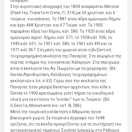
αναφέρει.
Στην αιγυπτιακή απογραφή του 1834 αναφέρεται Μerοna
(Ρash1ey, Τraνe1s in Crete, I1, 314) με 54 χριστιαν. και 6
τούρκικ. οικογένειες. Το 1881 είναι έδρα oμώνυμoυ δήμου
και έχει 468 Χριστιαν. και 67 Τούρκ. κάτ. Το 1900
παραμένει έδρα του δήμου, κάτ. 580. Το 1920 είναι έδρα
ομώνυμου αγροτ. δήμου, κάτ. 571, το 1928 κάτ. 596, το
1940 κάτ. 651, το 1951 κάτ. 580, το 1961 κάτ.49Ι και το
1971 κάτ.367. Στη μέση του χωριού είναι η βυζαντινή
τοιχογραφημένη εκκλησία της Παναγίας. Στο ανώφλιο της
πόρτας στέμμα της οικογένειας Καλεργών. Στα περίχωρα
είναι η εκκλησία του Αγ. Γεωργίου με τοιχογραφίες. (Βλ.
Gerola Λασιθιωτάκη, Κατάλογος τοιχογραφημένων
εκκλησιών κ.λπ. σ.63). Γύρω από την εκκλησία της
Παναγίας ήταν μέγαρα Βενετών αρχόντων, που είδε ο
Gerοla το 1900 ερειπωμένα, γιατί πήραν τα οικοδομικά
υλικά για να κτίσουν το “κονάκι” των οι Τούρκοι. (Βλ.
G.Gerο1a, Μοnumenti ecc. νο1. III, 286).
Μετά την τουρκική κατάκτηση ο Μέρωνας έγινε
βακουφικό χωριό. Σε τουρκικό έγγραφο του 1648
ορίζεται, ότι τα έσοδα προορίζονται για τη συντήρηση του
αυτοκρατορικού τεμένους Σουλτάν Ιμπραχίμ στο Ρέθυμνο.