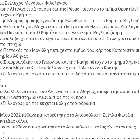
τα Στέλεχος Μονάδων Φιλοξενίας.
ίδης Λίτινας του Σταμάτη και της Ρένας πέτυχε στο τμήμα Ορυκτών
τεχνείο Κρήτης.
δης Μαυροφοράκης εγγονός της Ελευθερίας και του Κυριάκο Βεγλιρή
λή Ηλεκτρολόγων Μηχανικών και Μηχανικών Ηλεκτρονικών Υπολογι
κό Πανεπιστήμιο. Ο Κυριάκος και η Ελευθερία Βεγλιρή (κόρη
ανώλη)εύχονται στον εγγονό τους προτεύσαντα στη Σχολή, ότι καλύ
στο πτυχίο.
ς Παττακός του Μανώλη πέτυχε στο τμήμα Νομικής του Καποδιστρια
ημίου Αθήνας.
ς Σταυρουλάκης του Γεωργίου και της Κικής πέτυχε στο τμήμα Χημι
ν και Μηχανικών Περιβάλλοντος στο Πολυτεχνείο Κρήτης.
ου Συλλόγου μας εύχεται στα παιδιά καλές σπουδές και πάντα επιτυχί
.
ηση
υέλα Μαλεφιτσάκη του Αντώνη και της Αθηνάς, αποφοίτησε από το 
του Πανεπιστημίου Λευκωσίας της Κύπρου.
ου Συλλόγου μας της εύχεται καλή σταδιοδρομία.
Μαΐου 2022 πέθανε και κηδεύτηκε στο Αποδούλου η Στέλλα Φωτάκη
κη (Δασκάλα).
Ιουνίου πέθανε και κηδεύτηκε στο Αποδούλου ο Ιερέας Κωνσταντίνος
ης.
ου Συλλόγου μας εκφράζει τα θερμά συλλυπητήρια στους οικείους του