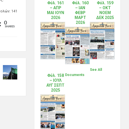
Φύλ. 161
Φύλ. 160
Φύλ. 159
– ΑΠΡ
– ΙΑΝ
– ΟΚΤ
ολών: 141
ΜΑΙ ΙΟΥΝ
ΦΕΒΡ
ΝΟΕΜ
2026
ΜΑΡΤ
ΔΕΚ 2025
2026
0
SHARES
See All
Documents
Φύλ. 158
– ΙΟΥΛ
ΑΥΓ ΣΕΠΤ
2025