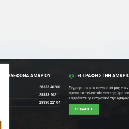
Α ΤΗΛΕΦΩΝΑ ΑΜΑΡΙΟΥ
ΕΓΓΡΑΦΗ ΣΤΗΝ ΑΜΑΡΙ
έντρο
28333 40200
Εγγραφείτε στο newsletter μας για 
άμεσα τα τελευταία νέα της Ομοσπο
28333 40211
λαμβάνετε ηλεκτρονικά την Αμαριώ
28330 22104
ΕΓΓΡΑΦΉ