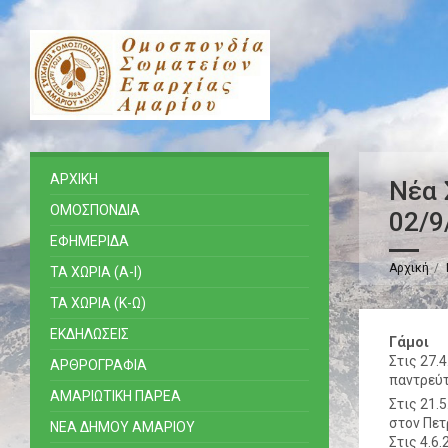
ΑΡΧΙΚΗ
Νέα 
ΟΜΟΣΠΟΝΔΙΑ
02/9
ΕΦΗΜΕΡΙΔΑ
Αρχική
ΤΑ ΧΩΡΙΑ (Α-Ι)
ΤΑ ΧΩΡΙΑ (Κ-Ω)
ΕΚΔΗΛΩΣΕΙΣ
Γάμοι
Στις 27.
ΑΡΘΡΟΓΡΑΦΙΑ
παντρεύτ
ΑΜΑΡΙΩΤΙΚΗ ΠΑΡΕΑ
Στις 21.
στον Πετ
ΝΕΑ ΔΗΜΟΥ ΑΜΑΡΙΟΥ
Στις 4.6