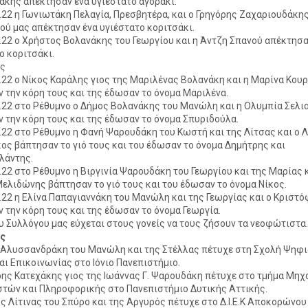
κης απέκτησαν ένα υγιέστατο αγοράκι.
5.22 η Γωνιωτάκη Πελαγία, Πρεσβητέρα, και ο Γρηγόρης Ζαχαριουδάκης
ού μας απέκτησαν ένα υγιέστατο κοριτσάκι.
6.22 ο Χρήστος Βολανάκης του Γεωργίου και η Άντζη Σπανού απέκτησα
ο κοριτσάκι.
ις
4.22 ο Νίκος Καράλης γιος της Μαριλένας Βολανάκη και η Μαρίνα Κου
 την κόρη τους και της έδωσαν το όνομα Μαριλένα.
5.22 στο Ρέθυμνο ο Δήμος Βολανάκης του Μανώλη και η Ολυμπία Σελι
 την κόρη τους και της έδωσαν το όνομα Σπυριδούλα.
7.22 στο Ρέθυμνο η Φανή Ψαρουδάκη του Κωστή και της Λίτσας και ο 
ος βάπτησαν το γιό τους και του έδωσαν το όνομα Δημήτρης και
λάντης.
8.22 στο Ρέθυμνο η Βιργινία Ψαρουδάκη του Γεωργίου και της Μαρίας κ
ελιδώνης βάπτησαν το γιό τους και του έδωσαν το όνομα Νίκος.
8.22 η Ελίνα Παπαγιαννάκη του Μανώλη και της Γεωργίας και ο Κριστό
 την κόρη τους και της έδωσαν το όνομα Γεωργία.
ου Συλλόγου μας εύχεται στους γονείς να τους ζήσουν τα νεοφώτιστα.
ες
 Αλυσσανδράκη του Μανώλη και της Στέλλας πέτυχε στη Σχολή Ψηφ
ι Επικοινωνίας στο Ιόνιο Πανεπιστήμιο.
ης Κατεχάκης γιος της Ιωάννας Γ. Ψαρουδάκη πέτυχε στο τμήμα Μηχ
τών και Πληροφορικής στο Πανεπιστήμιο Δυτικής Αττικής.
ς Λίτινας του Σπύρο και της Αργυρός πέτυχε στο Δ.Ι.Ε.Κ Αποκορώνου