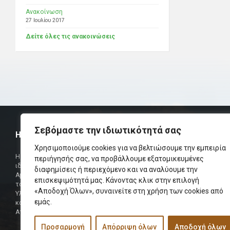
Ανακοίνωση
27 Ιουλίου 2017
Δείτε όλες τις ανακοινώσεις
Σεβόμαστε την ιδιωτικότητά σας
Η ΟΜΟΣΠΟΝΔΙΑ
ΧΡΗΣΙΜ
Χρησιμοποιούμε cookies για να βελτιώσουμε την εμπειρία
Τηλεφωνικό Κ
Η Ομοσπονδία Σωματείων Επαρχίας Αμαρίου
περιήγησής σας, να προβάλλουμε εξατομικευμένες
ιδρύθηκε και πήρε τη θέση της Ένωσης
Δήμαρχος
διαφημίσεις ή περιεχόμενο και να αναλύουμε την
Αμαριωτών, που λειτουργούσε από το 1966 μέχρι
επισκεψιμότητά μας. Κάνοντας κλικ στην επιλογή
Φαξ
το 1984.
«Αποδοχή Όλων», συναινείτε στη χρήση των cookies από
Υλοποιήθηκε σε συνεργασία των μελών του Δ.Σ
Περισσότερα
εμάς.
και των Δ.Σ των Αμαριώτικων Σωματείων της
Αττικής.
Προσαρμογή
Απόρριψη όλων
Αποδοχή όλων