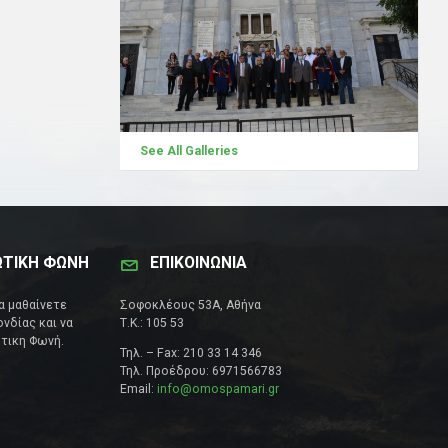
See All Galleries
ΩΤΙΚΗ ΦΩΝΗ
ΕΠΙΚΟΙΝΩΝΊΑ
να μαθαίνετε
Σοφοκλέους 53Α, Αθήνα
νδίας και να
Τ.Κ.: 105 53
τικη Φωνή.
Τηλ. – Fax: 210 33 14 346
Τηλ. Προέδρου: 6971566783
Email:
info@omospamari.gr