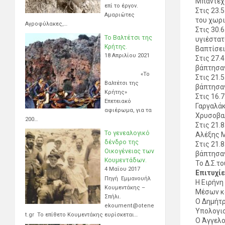
Μπαντεχά
επί το έργον.
Στις 23.
Αμαριώτες
του χωρι
Αγροφύλακες,…
Στις 30.
Το Βαλτέτσι της
υγιέστατ
Κρήτης.
Βαπτίσε
18 Απριλίου 2021
Στις 27.
βάπτησαν
«Το
Στις 21.
Βαλτέτσι της
βάπτησαν
Κρήτης»
Στις 16.
Επετειακό
Γαργαλάκ
αφιέρωμα, για τα
Χρυσοβα
200…
Στις 21.
Το γενεαλογικό
Αλέξης Μ
δένδρο της
Στις 21.
Οικογένειας των
βάπτησαν
Κουμεντάδων.
Το Δ.Σ.τ
4 Μαΐου 2017
Επιτυχί
Πηγή Εμμανουήλ
Η Ειρήνη
Κουμεντάκης –
Μέσων κα
Σπήλι.
Ο Δημήτρ
ekoument@otene
Υπολογισ
t.gr Το επίθετο Κουμεντάκης ευρίσκεται…
Ο Άγγελο