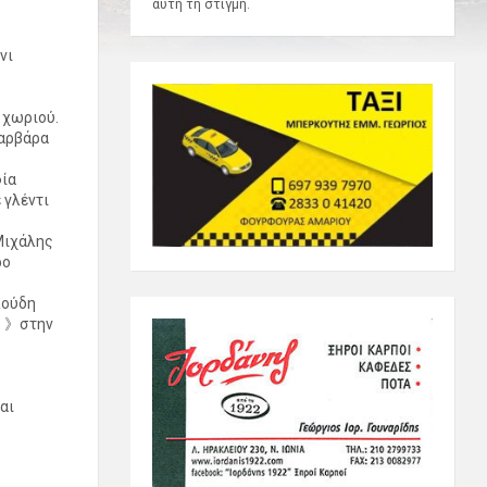
αυτή τη στιγμή.
νι
 χωριού.
Βαρβάρα
φία
 γλέντι
Μιχάλης
ρο
λούδη
ς 》στην
αι
ς