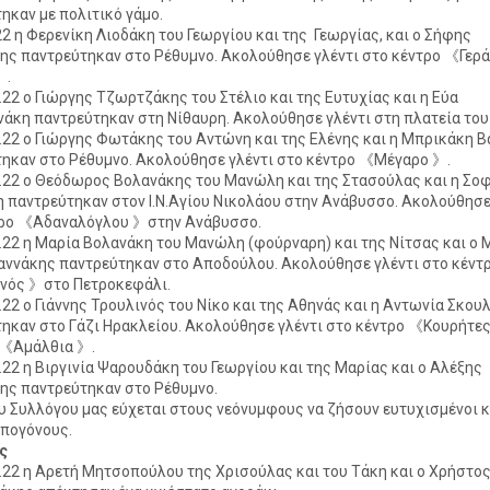
ηκαν με πολιτικό γάμο.
.22 η Φερενίκη Λιοδάκη του Γεωργίου και της Γεωργίας, και ο Σήφης
ς παντρεύτηκαν στο Ρέθυμνο. Ακολούθησε γλέντι στο κέντρο 《Γερά
》.
7.22 ο Γιώργης Τζωρτζάκης του Στέλιο και της Ευτυχίας και η Εύα
νάκη παντρεύτηκαν στη Νίθαυρη. Ακολούθησε γλέντι στη πλατεία του
7.22 ο Γιώργης Φωτάκης του Αντώνη και της Ελένης και η Μπρικάκη 
ηκαν στο Ρέθυμνο. Ακολούθησε γλέντι στο κέντρο 《Μέγαρο 》.
7.22 ο Θεόδωρος Βολανάκης του Μανώλη και της Στασούλας και η Σο
 παντρεύτηκαν στον Ι.Ν.Αγίου Νικολάου στην Ανάβυσσο. Ακολούθησε
τρο 《Αδαναλόγλου 》στην Ανάβυσσο.
7.22 η Μαρία Βολανάκη του Μανώλη (φούρναρη) και της Νίτσας και ο 
ννάκης παντρεύτηκαν στο Αποδούλου. Ακολούθησε γλέντι στο κέντ
νός 》στο Πετροκεφάλι.
8.22 ο Γιάννης Τρουλινός του Νίκο και της Αθηνάς και η Αντωνία Σκου
ηκαν στο Γάζι Ηρακλείου. Ακολούθησε γλέντι στο κέντρο 《Κουρήτε
 《Αμάλθια 》.
8.22 η Βιργινία Ψαρουδάκη του Γεωργίου και της Μαρίας και ο Αλέξης
ς παντρεύτηκαν στο Ρέθυμνο.
ου Συλλόγου μας εύχεται στους νεόνυμφους να ζήσουν ευτυχισμένοι κ
πογόνους.
ις
4.22 η Αρετή Μητσοπούλου της Χρισούλας και του Τάκη και ο Χρήστο