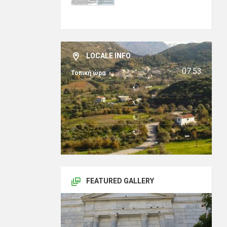
LOCALE INFO
07:53
Τοπική ώρα
FEATURED GALLERY