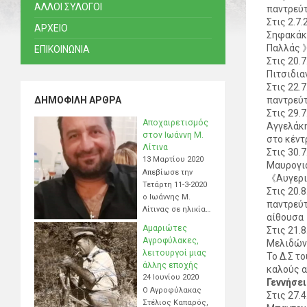
ΑΛΛΟΙ ΣΥΛΟΓΟΙ
παντρεύτ
Στις 2.7
ΑΡΧΕΙΟ
Σηφακάκη
Παλλάς 
ΕΠΙΚΟΙΝΩΝΙΑ
Στις 20.
Πιτσιδια
Στις 22.
ΔΗΜΟΦΙΛΉ ΆΡΘΡΑ
παντρεύτ
Στις 29.
Αποχαιρετισμός
Αγγελάκη
στον Ιωάννη Μ.
στο κέν
Λίτινα
Στις 30.
13 Μαρτίου 2020
Μαυρογια
Απεβίωσε την
《Αυγερι
Τετάρτη 11-3-2020
Στις 20.
ο Ιωάννης Μ.
παντρεύτ
Λίτινας σε ηλικία…
αίθουσα
Αμαριώτες
Στις 21.
Αγροφύλακες,
Μελιδώνη
λειτουργοί μιας
Το Δ.Σ τ
άλλης εποχής
καλούς α
24 Ιουνίου 2020
Γεννήσε
Ο Αγροφύλακας
Στις 27.
Στέλιος Καπαρός,