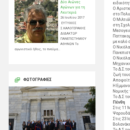
Δύο Αιώνες
ειδικότη
Αγώνων για τη
Ο Αριστε
Λευτεριά
στο Πολυ
26 Ιουλίου 2017
Ο Μιλτιά
ΕΥΤΥΧΙΟΣ
στη Σχο
Σ.ΚΑΛΟΓΕΡΑΚΗΣ
Μεσογεια
ΔΙΔΑΚΤΩΡ
Παττακομ
ΠΑΝΕΠΙΣΤΗΜΙΟΥ
με καλό 
ΑΘΗΝΩΝ Το
Ο Νικόλα
αγωνιστικό ήθος, το πνεύμα…
Πανεπιστ
Ο Νικόλα
Μηχανικώ
Το Δ.Σ.τ
ζωή τους
ΦΩΤΟΓΡΑΦΊΕΣ
Αποφοίτ
Η Εμμανο
Νομικής 
Το Δ.Σ τ
Πένθη
Στις 11 
Ψαρουδά
Στις 23 
Βολανάκ
Το Δ.Σ.τ