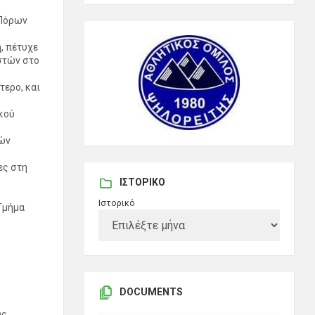
 Πόρων
, πέτυχε
στών στο
τερο, και
κού
κών
ες στη
ΙΣΤΟΡΙΚΌ
Ιστορικό
Τμήμα
DOCUMENTS
ς.