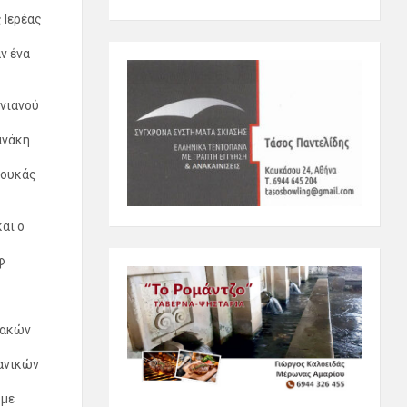
 Ιερέας
ν ένα
ρνιανού
ανάκη
Λουκάς
αι ο
φ
ιακών
ανικών
 με