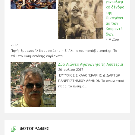
γενεαλογι
κό δένδρο
της
Οικογένει
ας των
Κουμεντά
δων.
4 Μαΐου
2017
Πηγή Εμμανουήλ Κουμεντάκης – Σπήλι. ekoument@otenet.gr Το
επίθετο Κουμεντάκης ευρίσκεται…
Δύο Αιώνες Αγώνων για τη Λευτεριά
26 Ιουλίου 2017
ΕΥΤΥΧΙΟΣ Σ.ΚΑΛΟΓΕΡΑΚΗΣ ΔΙΔΑΚΤΩΡ
ΠΑΝΕΠΙΣΤΗΜΙΟΥ ΑΘΗΝΩΝ Το αγωνιστικό
ήθος, το πνεύμα…
ΦΩΤΟΓΡΑΦΊΕΣ