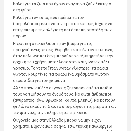
Καλοί για τα ζώα που έχουν ανάγκη να ζούν λεύτερα
στη φύση.
Καλοί για τον τόπο, που πρέπει να τον
διαφυλάσσουμεκαι να τον προστατεύουμε, δίχως να
επιτρέπουμε την αλόγιστη και άσκοπη σπατάλη των
πόρων.
Η φυσική ανακύκλωση ήταν βίωμα για τις
προηγούμενες γενιές. Θυμηθείτε ότι ένα αντικείμενο,
όταν πάλιωνε και δεν μπορούσε να εξυπηρετήσει την
αρχική του χρήση μεταλλασσόταν και γινόταν πάλι
χρήσιμο. Τα ντεπόζιτα γινόταν γλάστρες, τα σακιά
γινόταν κουρτίνες, τα φθαρμένα υφάσματα γινόταν
στρωσίδια για τον χειμώνα.
Αλλά πάνω απ’όλα οι γονείς ζητούσαν από τα παιδιά
τους να τιμήσουν το όνομά τους. Να είναι
άνθρωποι
.
(άνθρωπος=άνω θρώσκω=κοιτώ, βλέπω). Να κοιτούν
ψηλά, να ακούν το Θεό, να αποφεύγουν τις μικρότητες,
τις φτήνιες, την σκληρότητα, την κακία.
Οι γονείς μας στην Ελλάδα μπορεί να μην είχαν
χρήματα. Είχαν όμως σοφία, εσωτερική καλλιέργεια