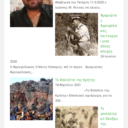
Απεβίωσε την Τετάρτη 11-3-2020 ο
Ιωάννης Μ. Λίτινας σε ηλικία…
Αμαριώτε
ς
Αγροφύλα
κες,
λειτουργο
ί μιας
άλλης
εποχής
24 Ιουνίου
2020
Ο Αγροφύλακας Στέλιος Καπαρός, επί το έργον. Αμαριώτες
Αγροφύλακες,…
Το Βαλτέτσι της Κρήτης.
18 Απριλίου 2021
«Το Βαλτέτσι της
Κρήτης» Επετειακό αφιέρωμα, για τα
200…
Το
γενεαλογι
κό δένδρο
της