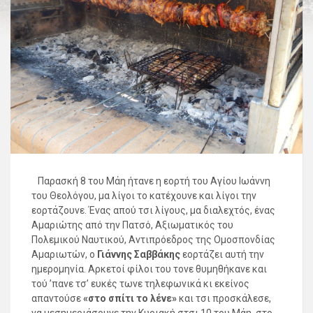
Παρασκή 8 του Μάη ήτανε η εορτή του Αγίου Ιωάννη
του Θεολόγου, μα λίγοι το κατέχουνε και λίγοι την
εορτάζουνε. Ένας απού τσι λίγους, μα διαλεχτός, ένας
Αμαριώτης από την Πατσό, Αξιωματικός του
Πολεμικού Ναυτικού, Αντιπρόεδρος της Ομοσπονδίας
Αμαριωτών, ο
Γιάννης Σαββάκης
εορτάζει αυτή την
ημερομηνία. Αρκετοί φίλοι του τονε θυμηθήκανε και
τού ’πανε τσ’ ευκές τωνε τηλεφωνικά κι εκείνος
απαντούσε
«στο σπίτι το λένε»
και τσι προσκάλεσε,
να μεσημεριάσουνε την Κυριακή στσι 10 του Μάη, στο