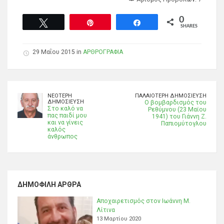
0
Tweet
Pin
Share
SHARES
29 Μαΐου 2015 in
ΑΡΘΡΟΓΡΑΦΙΑ
ΝΕΌΤΕΡΗ
ΠΑΛΑΙΌΤΕΡΗ ΔΗΜΟΣΊΕΥΣΗ
ΔΗΜΟΣΊΕΥΣΗ
Ο βομβαρδισμός του
Στο καλό να
Ρεθύμνου (23 Μαϊου
πας παιδί μου
1941) του Γιάννη Ζ.
και να γίνεις
Παπιομύτογλου
καλός
άνθρωπος
ΔΗΜΟΦΙΛΉ ΆΡΘΡΑ
Αποχαιρετισμός στον Ιωάννη Μ.
Λίτινα
13 Μαρτίου 2020