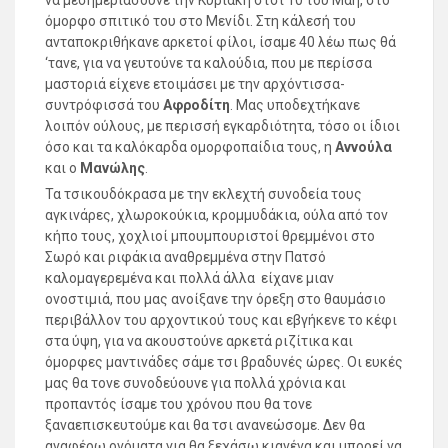
όμορφο σπιτικό του στο Μενίδι. Στη κάλεσή του
ανταποκριθήκανε αρκετοί φίλοι, ίσαμε 40 λέω πως θά
‘τανε, για να γευτούνε τα καλούδια, που με περίσσα
μαστοριά είχενε ετοιμάσει με την αρχόντισσα-
συντρόφισσά του
Αφροδίτη
. Μας υποδεχτήκανε
λοιπόν ούλους, με περισσή εγκαρδιότητα, τόσο οι ίδιοι
όσο και τα καλόκαρδα ομορφοπαίδια τους, η
Αννούλα
και ο
Μανώλης
.
Τα τσικουδόκρασα με την εκλεχτή συνοδεία τους
αγκινάρες, χλωροκούκια, κρομμυδάκια, ούλα από τον
κήπο τους, χοχλιοί μπουμπουριστοί θρεμμένοι στο
Σωρό και ριφάκια αναθρεμμένα στην Πατσό
καλομαγερεμένα και πολλά άλλα είχανε μιαν
ονοστιμιά, που μας ανοίξανε την όρεξη στο θαυμάσιο
περιβάλλον του αρχοντικού τους και εβγήκενε το κέφι
στα ύψη, για να ακουστούνε αρκετά ριζίτικα και
όμορφες μαντινάδες σάμε τσι βραδυνές ώρες. Οι ευκές
μας θα τονε συνοδεύουνε για πολλά χρόνια και
προπαντός ίσαμε του χρόνου που θα τονε
ξαναεπισκευτούμε και θα τσι ανανεώσομε. Δεν θα
αναφέρω ονόματα για θα ξεχάσω κιανένα και μπορεί να