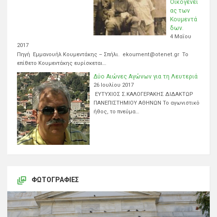
Οικογένει
ας των
Κουμεντά
δων.
4 Μαΐου
2017
Πηγή Εμμανουήλ Κουμεντάκης – Σπήλι. ekoument@otenet.gr Το
επίθετο Κουμεντάκης ευρίσκεται…
Δύο Αιώνες Αγώνων για τη Λευτεριά
26 Ιουλίου 2017
ΕΥΤΥΧΙΟΣ Σ.ΚΑΛΟΓΕΡΑΚΗΣ ΔΙΔΑΚΤΩΡ
ΠΑΝΕΠΙΣΤΗΜΙΟΥ ΑΘΗΝΩΝ Το αγωνιστικό
ήθος, το πνεύμα…
ΦΩΤΟΓΡΑΦΊΕΣ