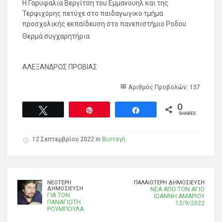
Η Γαρυφαλια Βεργίτση του Εμμανουηλ και της
Τερψιχόρης πετύχε στο παιδαγωγικο τμήμα
προσχολικής εκπαίδευση στο πανεπιστήμιο Ροδου
Θερμά συγχαρητήρια
ΑΛΕΞΑΝΔΡΟΣ ΠΡΟΒΙΑΣ
Αριθμός Προβολών: 157
0
Tweet
Pin
Share
SHARES
12 Σεπτεμβρίου 2022 in
Βισταγή
ΝΕΌΤΕΡΗ
ΠΑΛΑΙΌΤΕΡΗ ΔΗΜΟΣΊΕΥΣΗ
ΔΗΜΟΣΊΕΥΣΗ
ΝΕΑ ΑΠΟ ΤΟΝ ΑΓΙΟ
ΓΙΑ ΤΟΝ
ΙΩΑΝΝΗ ΑΜΑΡΙΟΥ
ΠΑΝΑΓΙΩΤΗ
12/9/2022
ΡΟΥΜΠΟΥΛΑ