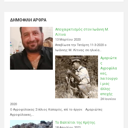
ΔΗΜΟΦΙΛΉ ΆΡΘΡΑ
Αποχαιρετισμός στον Ιωάννη Μ.
Λίτινα
13 Μαρτίου 2020
Απεβίωσε την Τετάρτη 11-3-2020 ο
Ιωάννης Μ. Λίτινας σε ηλικία…
Αμαριώτε
ς
Αγροφύλα
κες,
λειτουργο
ί μιας
άλλης
εποχής
24 Ιουνίου
2020
Ο Αγροφύλακας Στέλιος Καπαρός, επί το έργον. Αμαριώτες
Αγροφύλακες,…
Το Βαλτέτσι της Κρήτης.
18 Απριλίου 2021