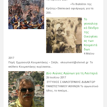
«Το Βαλτέτσι της
Κρήτης» Επετειακό αφιέρωμα, για τα
200…
Το
γενεαλογι
κό δένδρο
της
Οικογένει
ας των
Κουμεντά
δων.
4 Μαΐου
2017
Πηγή Εμμανουήλ Κουμεντάκης – Σπήλι. ekoument@otenet.gr Το
επίθετο Κουμεντάκης ευρίσκεται…
Δύο Αιώνες Αγώνων για τη Λευτεριά
26 Ιουλίου 2017
ΕΥΤΥΧΙΟΣ Σ.ΚΑΛΟΓΕΡΑΚΗΣ ΔΙΔΑΚΤΩΡ
ΠΑΝΕΠΙΣΤΗΜΙΟΥ ΑΘΗΝΩΝ Το αγωνιστικό
ήθος, το πνεύμα…