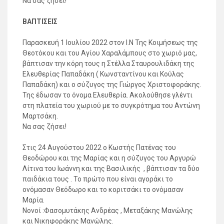
Να σας ζήσει!
ΒΑΠΤΙΣΕΙΣ
Παρασκευή 1 Ιουλίου 2022 στον Ι.Ν Της Κοιμήσεως της
Θεοτόκου και του Αγίου Χαραλάμπους στο χωριό μας,
βάπτισαν την κόρη τους η Στέλλα Σταυρουλιδάκη της
Ελευθερίας Παπαδάκη ( Κωνσταντίνου και Κούλας
Παπαδάκη) και ο σύζυγος της Γιώργος Χριστοφοράκης.
Της έδωσαν το όνομα Ελευθερία. Ακολούθησε γλέντι
στη πλατεία του χωριού με το συγκρότημα του Αντώνη
Μαρτσάκη.
Να σας ζήσει!
Στις 24 Αυγούστου 2022 ο Κωστής Πατένας του
Θεοδώρου και της Μαρίας και η σύζυγος του Αργυρώ
Λίτινα του Ιωάννη και της Βασιλικής , βάπτισαν τα δύο
παιδάκια τους . Το πρώτο που είναι αγοράκι το
ονόμασαν Θεόδωρο και το κοριτσάκι το ονόμασαν
Μαρία.
Νονοί :Φασομυτάκης Ανδρέας , Μεταξάκης Μανώλης
και Νικηφοράκης Μανώλης.