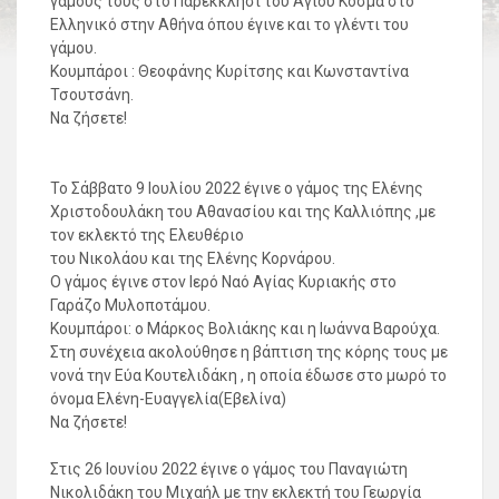
γάμους τους στο Παρεκκλήσι του Αγίου Κοσμά στο
Ελληνικό στην Αθήνα όπου έγινε και το γλέντι του
γάμου.
Κουμπάροι : Θεοφάνης Κυρίτσης και Κωνσταντίνα
Τσουτσάνη.
Να ζήσετε!
Το Σάββατο 9 Ιουλίου 2022 έγινε ο γάμος της Ελένης
Χριστοδουλάκη του Αθανασίου και της Καλλιόπης ,με
τον εκλεκτό της Ελευθέριο
του Νικολάου και της Ελένης Κορνάρου.
Ο γάμος έγινε στον Ιερό Ναό Αγίας Κυριακής στο
Γαράζο Μυλοποτάμου.
Κουμπάροι: ο Μάρκος Βολιάκης και η Ιωάννα Βαρούχα.
Στη συνέχεια ακολούθησε η βάπτιση της κόρης τους με
νονά την Εύα Κουτελιδάκη , η οποία έδωσε στο μωρό το
όνομα Ελένη-Ευαγγελία(Εβελίνα)
Να ζήσετε!
Στις 26 Ιουνίου 2022 έγινε ο γάμος του Παναγιώτη
Νικολιδάκη του Μιχαήλ με την εκλεκτή του Γεωργία