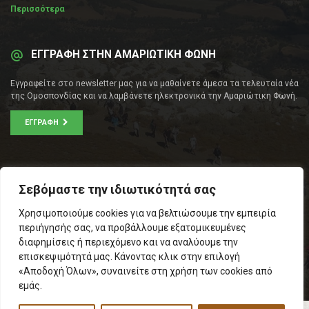
Περισσότερα
ΕΓΓΡΑΦΗ ΣΤΗΝ ΑΜΑΡΙΩΤΙΚΗ ΦΩΝΗ
Εγγραφείτε στο newsletter μας για να μαθαίνετε άμεσα τα τελευταία νέα
της Ομοσπονδίας και να λαμβάνετε ηλεκτρονικά την Αμαριώτικη Φωνή.
ΕΓΓΡΑΦΉ
ΕΠΙΚΟΙΝΩΝΊΑ
Σεβόμαστε την ιδιωτικότητά σας
Σοφοκλέους 53Α, Αθήνα
Χρησιμοποιούμε cookies για να βελτιώσουμε την εμπειρία
Τ.Κ.: 105 53
περιήγησής σας, να προβάλλουμε εξατομικευμένες
Τηλ. – Fax: 210 33 14 346
διαφημίσεις ή περιεχόμενο και να αναλύουμε την
Τηλ. Προέδρου: 6971566783
επισκεψιμότητά μας. Κάνοντας κλικ στην επιλογή
Email:
info@omospamari.gr
«Αποδοχή Όλων», συναινείτε στη χρήση των cookies από
εμάς.