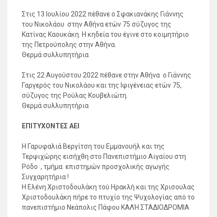
Στις 13 Ιουλίου 2022 πέθανε ο Σφακιανάκης Γιάννης
του Νικολάου στην Αθήνα ετών 75 σύζυγος της
Κατίνας Καουκάκη. Η κηδεία του έγινε στο κοιμητήριο
της Πετρούπολης στην Αθήνα.
Θερμά συλλυπητήρια
Στις 22 Αυγούστου 2022 πέθανε στην Αθήνα ο Γιάννης
Γαργερός του Νικολάου και της Ιφιγένειας ετών 75,
σύζυγος της Ρούλας Κουβελιώτη.
Θερμά συλλυπητήρια
ΕΠΙΤΥΧΟΝΤΕΣ ΑΕΙ
Η Γαρυφαλιά Βεργίτση του Εμμανουήλ και της
Τερψιχώρης εισήχθη στο Πανεπιστήμιο Αιγαίου στη
Ρόδο , τμήμα επιστημών προσχολικής αγωγής
Συγχαρητήρια !
Η Ελένη Χριστοδουλάκη τού Ηρακλή και της Χρισουλας
Χριστοδουλάκη πήρε το πτυχίο της Ψυχολογίας από το
πανεπιστήμιο Νεάπολις Πάφου ΚΑΛΉ ΣΤΑΔΙΟΔΡΟΜΙΑ