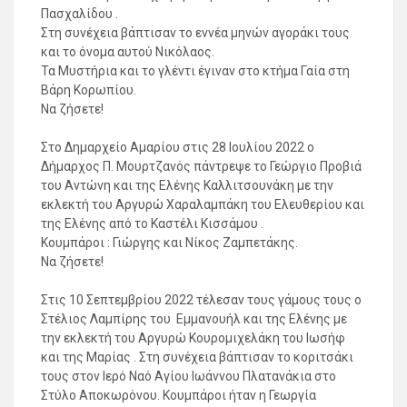
Πασχαλίδου .
Στη συνέχεια βάπτισαν το εννέα μηνών αγοράκι τους
και το όνομα αυτού Νικόλαος.
Τα Μυστήρια και το γλέντι έγιναν στο κτήμα Γαία στη
Βάρη Κορωπίου.
Να ζήσετε!
Στο Δημαρχείο Αμαρίου στις 28 Ιουλίου 2022 ο
Δήμαρχος Π. Μουρτζανός πάντρεψε το Γεώργιο Προβιά
του Αντώνη και της Ελένης Καλλιτσουνάκη με την
εκλεκτή του Αργυρώ Χαραλαμπάκη του Ελευθερίου και
της Ελένης από το Καστέλι Κισσάμου .
Κουμπάροι : Γιώργης και Νίκος Ζαμπετάκης.
Να ζήσετε!
Στις 10 Σεπτεμβρίου 2022 τέλεσαν τους γάμους τους ο
Στέλιος Λαμπίρης του Εμμανουήλ και της Ελένης με
την εκλεκτή του Αργυρώ Κουρομιχελάκη του Ιωσήφ
και της Μαρίας . Στη συνέχεια βάπτισαν το κοριτσάκι
τους στον Ιερό Ναό Αγίου Ιωάννου Πλατανάκια στο
Στύλο Αποκωρόνου. Κουμπάροι ήταν η Γεωργία