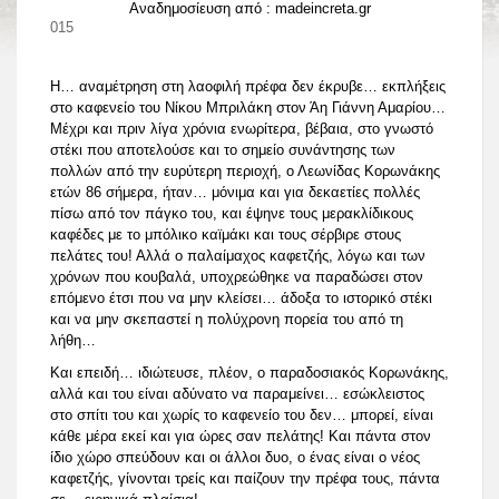
Αναδημοσίευση από : madeincreta.gr
24.06.2015
Share
Η… αναμέτρηση στη λαοφιλή πρέφα δεν έκρυβε… εκπλήξεις
στο καφενείο του Νίκου Μπριλάκη στον Άη Γιάννη Αμαρίου…
Μέχρι και πριν λίγα χρόνια ενωρίτερα, βέβαια, στο γνωστό
στέκι που αποτελούσε και το σημείο συνάντησης των
πολλών από την ευρύτερη περιοχή, ο Λεωνίδας Κορωνάκης
ετών 86 σήμερα, ήταν… μόνιμα και για δεκαετίες πολλές
πίσω από τον πάγκο του, και έψηνε τους μερακλίδικους
καφέδες με το μπόλικο καϊμάκι και τους σέρβιρε στους
πελάτες του! Αλλά ο παλαίμαχος καφετζής, λόγω και των
χρόνων που κουβαλά, υποχρεώθηκε να παραδώσει στον
επόμενο έτσι που να μην κλείσει… άδοξα το ιστορικό στέκι
και να μην σκεπαστεί η πολύχρονη πορεία του από τη
λήθη…
Και επειδή… ιδιώτευσε, πλέον, ο παραδοσιακός Κορωνάκης,
αλλά και του είναι αδύνατο να παραμείνει… εσώκλειστος
στο σπίτι του και χωρίς το καφενείο του δεν… μπορεί, είναι
κάθε μέρα εκεί και για ώρες σαν πελάτης! Και πάντα στον
ίδιο χώρο σπεύδουν και οι άλλοι δυο, ο ένας είναι ο νέος
καφετζής, γίνονται τρείς και παίζουν την πρέφα τους, πάντα