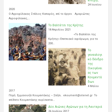
εποχής
24 Ιουνίου
2020
Ο Αγροφύλακας Στέλιος Καπαρός, επί το έργον. Αμαριώτες
Αγροφύλακες,…
Το Βαλτέτσι της Κρήτης.
18 Απριλίου 2021
«Το Βαλτέτσι της
Κρήτης» Επετειακό αφιέρωμα, για τα
200…
Το
γενεαλογι
κό δένδρο
της
Οικογένει
ας των
Κουμεντά
δων.
4 Μαΐου
2017
Πηγή Εμμανουήλ Κουμεντάκης – Σπήλι. ekoument@otenet.gr Το
επίθετο Κουμεντάκης ευρίσκεται…
Δύο Αιώνες Αγώνων για τη Λευτεριά
26 Ιουλίου 2017