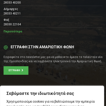
28333 40200
Δήμαρχος
28333 40211
Φαξ
28330 22104
Περισσότερα
ΕΓΓΡΑΦΗ ΣΤΗΝ ΑΜΑΡΙΩΤΙΚΗ ΦΩΝΗ
Εγγραφείτε στο newsletter μας για να μαθαίνετε άμεσα τα τελευταία νέα
της Ομοσπονδίας και να λαμβάνετε ηλεκτρονικά την Αμαριώτικη Φωνή.
ΕΓΓΡΑΦΉ
ΕΠΙΚΟΙΝΩΝΊΑ
Σεβόμαστε την ιδιωτικότητά σας
Σοφοκλέους 53Α, Αθήνα
Χρησιμοποιούμε cookies για να βελτιώσουμε την εμπειρία
Τ.Κ.: 105 53