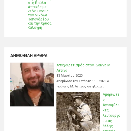
στη Βούλα
Αττικής με
νεόνυμφους
τον Νικόλα
Παπανδρέου
και την Χρύσα
Καλογρή
ΔΗΜΟΦΙΛΉ ΆΡΘΡΑ
Αποχαιρετισμός στον Ιωάννη Μ.
Λίτινα
13 Μαρτίου 2020
Απεβίωσε την Τετάρτη 11-3-2020 ο
Ιωάννης Μ. Λίτινας σε ηλικία…
Αμαριώτε
ς
Αγροφύλα
κες,
λειτουργο
ί μιας
άλλης