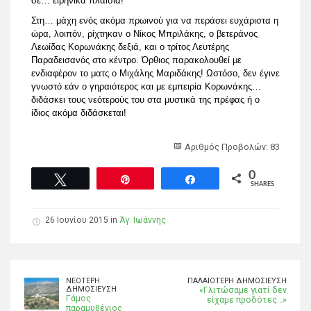
σε… ειρηνικά πλαίσια!
Στη… μάχη ενός ακόμα πρωινού για να περάσει ευχάριστα η
ώρα, λοιπόν, ρίχτηκαν ο Νίκος Μπριλάκης, ο βετεράνος
Λεωίδας Κορωνάκης δεξιά, και ο τρίτος Λευτέρης
Παραδεισανός στο κέντρο. Όρθιος παρακολουθεί με
ενδιαφέρον το ματς ο Μιχάλης Μαριδάκης! Ωστόσο, δεν έγινε
γνωστό εάν ο γηραιότερος και με εμπειρία Κορωνάκης…
διδάσκει τους νεότερούς του στα μυστικά της πρέφας ή ο
ίδιος ακόμα διδάσκεται!
Αριθμός Προβολών: 83
0
Tweet
Pin
Share
SHARES
26 Ιουνίου 2015 in
Άγ. Ιωάννης
ΝΕΌΤΕΡΗ
ΠΑΛΑΙΌΤΕΡΗ ΔΗΜΟΣΊΕΥΣΗ
ΔΗΜΟΣΊΕΥΣΗ
«Γλιτώσαμε γιατί δεν
Γάμος
είχαμε προδότες…»
παραμυθένιος