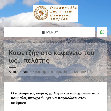
ΜΕΝΟΎ
Καφετζής στο καφενείο του
ως… πελάτης
Αρχική
Νέα
Καφετζής στο καφενείο του ως… πελάτης
O παλαίμαχος καφετζής, λόγω και των χρόνων που
κουβαλά, υποχρεώθηκε να παραδώσει στον
επόμενο