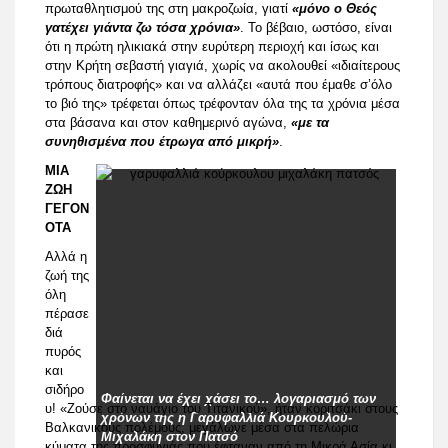
πρωταθλητισμού της στη μακροζωία, γιατί
«μόνο ο Θεός
γατέχει γιάντα ζω τόσα χρόνια»
. Το βέβαιο, ωστόσο, είναι
ότι η πρώτη ηλικιακά στην ευρύτερη περιοχή και ίσως και
στην Κρήτη σεβαστή γιαγιά, χωρίς να ακολουθεί «ιδιαίτερους
τρόπους διατροφής» και να αλλάζει «αυτά που έμαθε σ’όλο
το βιό της» τρέφεται όπως τρέφονταν όλα της τα χρόνια μέσα
στα βάσανα και στον καθημερινό αγώνα,
«με τα
συνηθισμένα που έτρωγα από μικρή»
.
ΜΙΑ
ΖΩΗ
ΓΕΓΟΝ
ΟΤΑ
Αλλά η
ζωή της
όλη
πέρασε
διά
πυρός
και
σιδήρο
Φαίνεται να έχει χάσει το… λογαριασμό των
υ! «Ζούσε στο ναυάγιο του Τιτανικού», ήταν κοριτσάκι στους
χρόνων της η Γαρυφαλλιά Κουρκουλού-
Βαλκανικούς πολέμους, μεγάλωνε μέσα στα πελώρια
Μιχαλάκη στον Πατσό
κύματα της προσφυγιάς που έφταναν από τη Μικρά Ασία κι