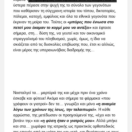
ύστερα πέρασε στην ψυχή της το σύνολο των γεγονότων
που καθόρισαν τη σύγχρονη ιστορία του τόπου, δικτατορίες,
πόλεμοι, κατοχή, εμφύλιος και όλα τα εθνικά γεγονότα που
έκριναν τη μοίρα του. Τούτες οι
«μπόρες που ένιωσα στο
πετσί μου έκαμαν το κορμί μου να αντέξει»
και έφτασε
σήμερα, στη… δύση της, να γευτεί και τον οικονομικό
στραγγαλισμό του πληθυσμού, χωρίς, όμως, η ίδια να
σκιάζεται από τις δυσκολίες επιβίωσης που, έτσι κι αλλιώς,
είναι μέρος της υπεραιωνόβιας διαδρομής της…
Νοσταλγεί τα… μαρτύριά της και μέχρι πριν ένα χρόνο
έσκαβε και φύτευε! Ακόμα και σήμερα τα φάρμακα «που
γράφουν οι γιατροί» δεν τα… γνωρίζει και μόνο
«η αναιμία
λόγω των χρόνων της ίσως, την ταλαιπωρεί»
. Η κάθε
αρρώστια, της μετέδωσαν οι προηγούμενοί της, «έχει και το
βοτάνι της» και
«η φύση ήταν ο γιατρός μου»
. Αλλά μπήκε
και στα… χωράφια της ιατρικής ως πρακτικός ορθοπεδικός
της εποχής από τα νιάτα της και μετά, και θεράπευσε με τους