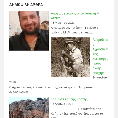
ΔΗΜΟΦΙΛΉ ΆΡΘΡΑ
Αποχαιρετισμός στον Ιωάννη Μ.
Λίτινα
13 Μαρτίου 2020
Απεβίωσε την Τετάρτη 11-3-2020 ο
Ιωάννης Μ. Λίτινας σε ηλικία…
Αμαριώτε
ς
Αγροφύλα
κες,
λειτουργο
ί μιας
άλλης
εποχής
24 Ιουνίου
2020
Ο Αγροφύλακας Στέλιος Καπαρός, επί το έργον. Αμαριώτες
Αγροφύλακες,…
Το Βαλτέτσι της Κρήτης.
18 Απριλίου 2021
«Το Βαλτέτσι της
Κρήτης» Επετειακό αφιέρωμα, για τα