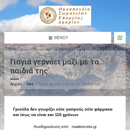
ΜΕΝΟΎ
Γιαγιά γερνάει μαζί με τα…
παιδιά της
Αρχική
Νέα
Γιαγιά γερνάει μαζί με τα… παιδιά της
Γριούλα δεν γνωρίζει ούτε γιατρούς ούτε φάρμακα
και ίσως να είναι και 110 χρόνων
Αναδημοσίευση από : madeincreta.gr