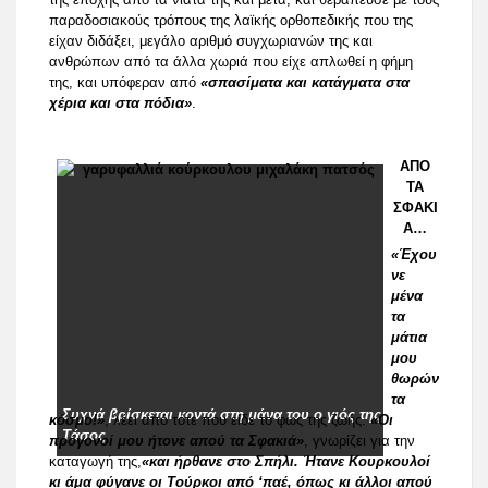
παραδοσιακούς τρόπους της λαϊκής ορθοπεδικής που της
είχαν διδάξει, μεγάλο αριθμό συγχωριανών της και
ανθρώπων από τα άλλα χωριά που είχε απλωθεί η φήμη
της, και υπόφεραν από
«σπασίματα και κατάγματα στα
χέρια και στα πόδια»
.
ΑΠΟ
ΤΑ
ΣΦΑΚΙ
Α…
«Έχου
νε
μένα
τα
μάτια
μου
θωρών
τα
Συχνά βρίσκεται κοντά στη μάνα του ο γιός της
κόσμο!»
, λέει από τότε που είδε το φως της ζωής.
«Οι
Τάσος
πρόγονοί μου ήτονε απού τα Σφακιά»
, γνωρίζει για την
καταγωγή της,
«και ήρθανε στο Σπήλι. Ήτανε Κουρκουλοί
κι άμα φύγανε οι Τούρκοι από ‘παέ, όπως κι άλλοι απού