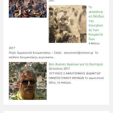
200…
Το
γενεαλογι
κό δένδρο
της
Οικογένει
ας των
Κουμεντά
δων.
4 Μαΐου
2017
Πηγή Εμμανουήλ Κουμεντάκης – Σπήλι. ekoument@otenet.gr Το
επίθετο Κουμεντάκης ευρίσκεται…
Δύο Αιώνες Αγώνων για τη Λευτεριά
26 Ιουλίου 2017
ΕΥΤΥΧΙΟΣ Σ.ΚΑΛΟΓΕΡΑΚΗΣ ΔΙΔΑΚΤΩΡ
ΠΑΝΕΠΙΣΤΗΜΙΟΥ ΑΘΗΝΩΝ Το αγωνιστικό
ήθος, το πνεύμα…