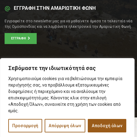
ΕΓΓΡΑΦΗ ΣΤΗΝ ΑΜΑΡΙΩΤΙΚΗ ΦΩΝΗ
Εγγραφείτε στο newsletter μας για να μαθαίνετε άμεσα τα τελευταία νέα
της Ομοσπονδίας και να λαμβάνετε ηλεκτρονικά την Αμαριώτικη Φωνή.
ΕΓΓΡΑΦΉ
ΕΠΙΚΟΙΝΩΝΊΑ
Σεβόμαστε την ιδιωτικότητά σας
Σοφοκλέους 53Α, Αθήνα
Χρησιμοποιούμε cookies για να βελτιώσουμε την εμπειρία
Τ.Κ.: 105 53
περιήγησής σας, να προβάλλουμε εξατομικευμένες
Τηλ. – Fax: 210 33 14 346
διαφημίσεις ή περιεχόμενο και να αναλύουμε την
Τηλ. Προέδρου: 6971566783
επισκεψιμότητά μας. Κάνοντας κλικ στην επιλογή
Email:
info@omospamari.gr
«Αποδοχή Όλων», συναινείτε στη χρήση των cookies από
εμάς.
Προσαρμογή
Απόρριψη όλων
Αποδοχή όλων
© 2017 Ομοσπονδία Σωματείων Επαρχίας Αμαρίου
Designed and developed by
Inspire Web