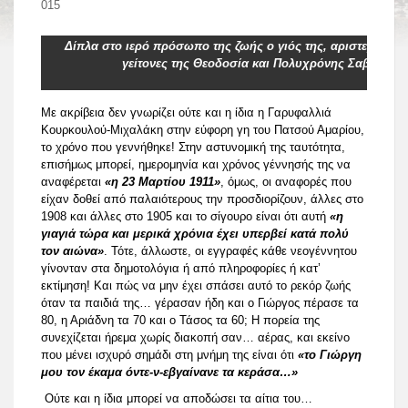
08.09.2015
Share
Δίπλα στο ιερό πρόσωπο της ζωής ο γιός της, αριστερά, Τάσ
γείτονες της Θεοδοσία και Πολυχρόνης Σαββάκης
Με ακρίβεια δεν γνωρίζει ούτε και η ίδια η Γαρυφαλλιά
Κουρκουλού-Μιχαλάκη στην εύφορη γη του Πατσού Αμαρίου,
το χρόνο που γεννήθηκε! Στην αστυνομική της ταυτότητα,
επισήμως μπορεί, ημερομηνία και χρόνος γέννησής της να
αναφέρεται
«η 23 Μαρτίου 1911»
, όμως, οι αναφορές που
είχαν δοθεί από παλαιότερους την προσδιορίζουν, άλλες στο
1908 και άλλες στο 1905 και το σίγουρο είναι ότι αυτή
«η
γιαγιά τώρα και μερικά χρόνια έχει υπερβεί κατά πολύ
τον αιώνα»
. Τότε, άλλωστε, οι εγγραφές κάθε νεογέννητου
γίνονταν στα δημοτολόγια ή από πληροφορίες ή κατ’
εκτίμηση! Και πώς να μην έχει σπάσει αυτό το ρεκόρ ζωής
όταν τα παιδιά της… γέρασαν ήδη και ο Γιώργος πέρασε τα
80, η Αριάδνη τα 70 και ο Τάσος τα 60; Η πορεία της
συνεχίζεται ήρεμα χωρίς διακοπή σαν… αέρας, και εκείνο
που μένει ισχυρό σημάδι στη μνήμη της είναι ότι
«το Γιώργη
μου τον έκαμα όντε-ν-εβγαίνανε τα κεράσα…»
Ούτε και η ίδια μπορεί να αποδώσει τα αίτια του…