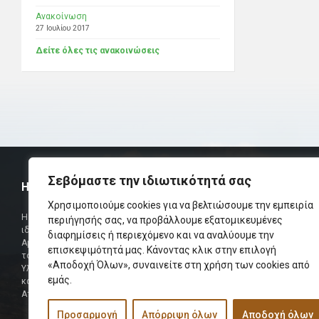
Ανακοίνωση
27 Ιουλίου 2017
Δείτε όλες τις ανακοινώσεις
Σεβόμαστε την ιδιωτικότητά σας
Η ΟΜΟΣΠΟΝΔΙΑ
ΧΡΗΣΙΜ
Χρησιμοποιούμε cookies για να βελτιώσουμε την εμπειρία
Τηλεφωνικό Κ
Η Ομοσπονδία Σωματείων Επαρχίας Αμαρίου
περιήγησής σας, να προβάλλουμε εξατομικευμένες
ιδρύθηκε και πήρε τη θέση της Ένωσης
Δήμαρχος
διαφημίσεις ή περιεχόμενο και να αναλύουμε την
Αμαριωτών, που λειτουργούσε από το 1966 μέχρι
επισκεψιμότητά μας. Κάνοντας κλικ στην επιλογή
Φαξ
το 1984.
«Αποδοχή Όλων», συναινείτε στη χρήση των cookies από
Υλοποιήθηκε σε συνεργασία των μελών του Δ.Σ
Περισσότερα
εμάς.
και των Δ.Σ των Αμαριώτικων Σωματείων της
Αττικής.
Προσαρμογή
Απόρριψη όλων
Αποδοχή όλων