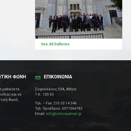
See All Galleries
ΩΤΙΚΗ ΦΩΝΗ
ΕΠΙΚΟΙΝΩΝΊΑ
να μαθαίνετε
Σοφοκλέους 53Α, Αθήνα
νδίας και να
Τ.Κ.: 105 53
τικη Φωνή.
Τηλ. – Fax: 210 33 14 346
Τηλ. Προέδρου: 6971566783
Email:
info@omospamari.gr