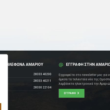
Α ΤΗΛΕΦΩΝΑ ΑΜΑΡΙΟΥ
ΕΓΓΡΑΦΗ ΣΤΗΝ ΑΜΑΡΙ
έντρο
28333 40200
Εγγραφείτε στο newsletter μας για 
άμεσα τα τελευταία νέα της Ομοσπο
28333 40211
λαμβάνετε ηλεκτρονικά την Αμαριώ
28330 22104
ΕΓΓΡΑΦΉ