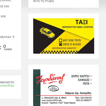
Έθνους.
αυτή τη στιγμή.
κή του
 και
οβολών: 9
0
SHARES
ΗΜΟΣΊΕΥΣΗ
οσπονδίας