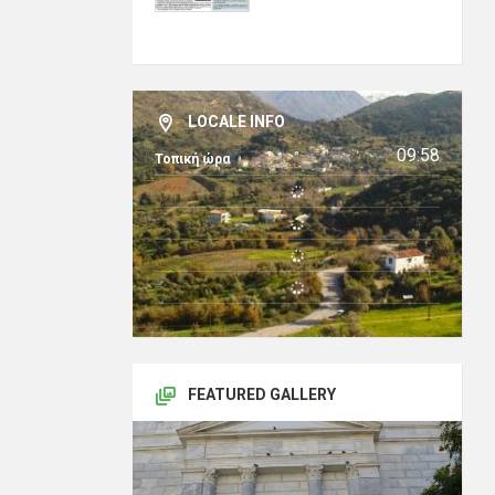
LOCALE INFO
09:58
Τοπική ώρα
FEATURED GALLERY