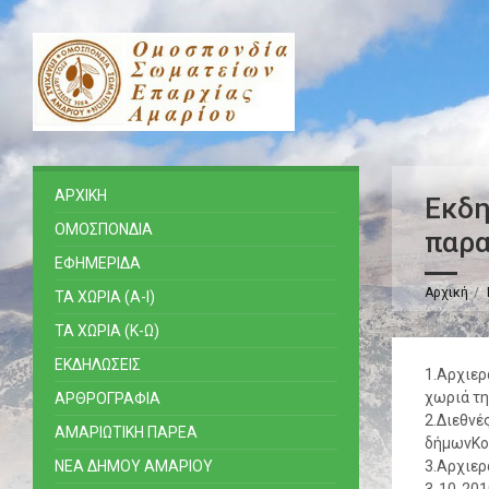
ΑΡΧΙΚΗ
Εκδη
ΟΜΟΣΠΟΝΔΙΑ
παρ
ΕΦΗΜΕΡΙΔΑ
Αρχική
ΤΑ ΧΩΡΙΑ (Α-Ι)
ΤΑ ΧΩΡΙΑ (Κ-Ω)
ΕΚΔΗΛΩΣΕΙΣ
1.Αρχιερ
χωριά τη
ΑΡΘΡΟΓΡΑΦΙΑ
2.Διεθνέ
ΑΜΑΡΙΩΤΙΚΗ ΠΑΡΕΑ
δήμωνΚου
ΝΕΑ ΔΗΜΟΥ ΑΜΑΡΙΟΥ
3.Αρχιερ