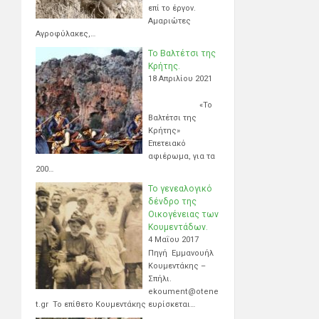
επί το έργον.
Αμαριώτες
Αγροφύλακες,…
Το Βαλτέτσι της
Κρήτης.
18 Απριλίου 2021
«Το
Βαλτέτσι της
Κρήτης»
Επετειακό
αφιέρωμα, για τα
200…
Το γενεαλογικό
δένδρο της
Οικογένειας των
Κουμεντάδων.
4 Μαΐου 2017
Πηγή Εμμανουήλ
Κουμεντάκης –
Σπήλι.
ekoument@otene
t.gr Το επίθετο Κουμεντάκης ευρίσκεται…