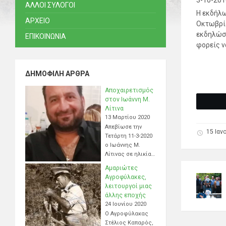
3-10-201
ΑΛΛΟΙ ΣΥΛΟΓΟΙ
Η εκδήλω
ΑΡΧΕΙΟ
Οκτωβρίο
εκδηλώσε
ΕΠΙΚΟΙΝΩΝΙΑ
φορείς ν
ΔΗΜΟΦΙΛΉ ΆΡΘΡΑ
Αποχαιρετισμός
στον Ιωάννη Μ.
Λίτινα
13 Μαρτίου 2020
Απεβίωσε την
15 Ιαν
Τετάρτη 11-3-2020
ο Ιωάννης Μ.
Λίτινας σε ηλικία…
Αμαριώτες
Αγροφύλακες,
λειτουργοί μιας
άλλης εποχής
24 Ιουνίου 2020
Ο Αγροφύλακας
Στέλιος Καπαρός,