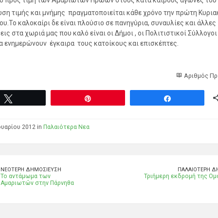
0 προς τιμή των Αμαριωτών Ηρώων στους κατά καιρούς αγώνες του 
ση τιμής και μνήμης πραγματοποιείται κάθε χρόνο την πρώτη Κυρια
υ.Το καλοκαίρι δε είναι πλούσιο σε πανηγύρια, συναυλίες και άλλες
ις στα χωριά μας που καλό είναι οι Δήμοι , οι Πολιτιστικοί Σύλλογοι
α ενημερώνουν έγκαιρα τους κατοίκους και επισκέπτες.
Αριθμός Πρ
Tweet
Pin
Share
ουαρίου 2012 in
Παλαιότερα Νεα
ΝΕΌΤΕΡΗ ΔΗΜΟΣΊΕΥΣΗ
ΠΑΛΑΙΌΤΕΡΗ Δ
Το αντάμωμα των
Τριήμερη εκδρομή της Ομ
Αμαριωτών στην Πάρνηθα