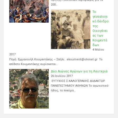
200…
Το
γενεαλογι
κό δένδρο
της
Οικογένει
ας των
Κουμεντά
δων.
4 Μαΐου
2017
Πηγή Εμμανουήλ Κουμεντάκης – Σπήλι. ekoument@otenet.gr Το
επίθετο Κουμεντάκης ευρίσκεται…
Δύο Αιώνες Αγώνων για τη Λευτεριά
26 Ιουλίου 2017
ΕΥΤΥΧΙΟΣ Σ.ΚΑΛΟΓΕΡΑΚΗΣ ΔΙΔΑΚΤΩΡ
ΠΑΝΕΠΙΣΤΗΜΙΟΥ ΑΘΗΝΩΝ Το αγωνιστικό
ήθος, το πνεύμα…