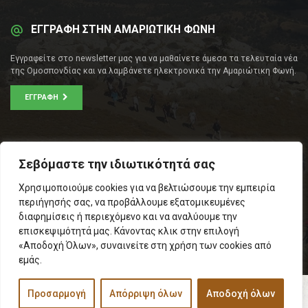
ΕΓΓΡΑΦΗ ΣΤΗΝ ΑΜΑΡΙΩΤΙΚΗ ΦΩΝΗ
Εγγραφείτε στο newsletter μας για να μαθαίνετε άμεσα τα τελευταία νέα
της Ομοσπονδίας και να λαμβάνετε ηλεκτρονικά την Αμαριώτικη Φωνή.
ΕΓΓΡΑΦΉ
ΕΠΙΚΟΙΝΩΝΊΑ
Σεβόμαστε την ιδιωτικότητά σας
Σοφοκλέους 53Α, Αθήνα
Χρησιμοποιούμε cookies για να βελτιώσουμε την εμπειρία
Τ.Κ.: 105 53
περιήγησής σας, να προβάλλουμε εξατομικευμένες
Τηλ. – Fax: 210 33 14 346
διαφημίσεις ή περιεχόμενο και να αναλύουμε την
Τηλ. Προέδρου: 6971566783
επισκεψιμότητά μας. Κάνοντας κλικ στην επιλογή
Email:
info@omospamari.gr
«Αποδοχή Όλων», συναινείτε στη χρήση των cookies από
εμάς.
Προσαρμογή
Απόρριψη όλων
Αποδοχή όλων
© 2017 Ομοσπονδία Σωματείων Επαρχίας Αμαρίου
Designed and developed by
Inspire Web