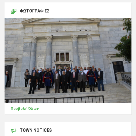
ΦΩΤΟΓΡΑΦΊΕΣ
Προβολή Όλων
TOWN NOTICES