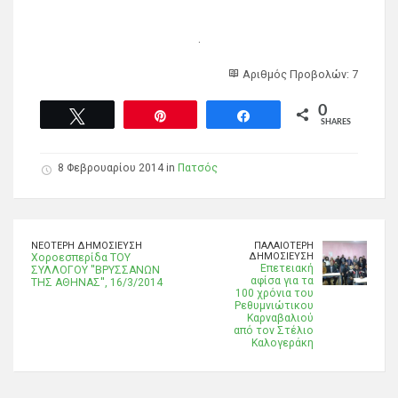
.
Αριθμός Προβολών: 7
0
Tweet
Pin
Share
SHARES
8 Φεβρουαρίου 2014 in
Πατσός
ΝΕΌΤΕΡΗ ΔΗΜΟΣΊΕΥΣΗ
ΠΑΛΑΙΌΤΕΡΗ
ΔΗΜΟΣΊΕΥΣΗ
Χοροεσπερίδα ΤΟΥ
Επετειακή
ΣΥΛΛΟΓΟΥ ''ΒΡΥΣΣΑΝΩΝ
αφίσα για τα
ΤΗΣ ΑΘΗΝΑΣ'', 16/3/2014
100 χρόνια του
Ρεθυμνιώτικου
Καρναβαλιού
από τον Στέλιο
Καλογεράκη