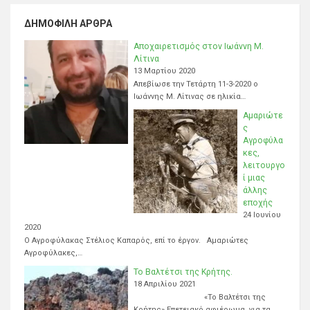
ΔΗΜΟΦΙΛΉ ΆΡΘΡΑ
Αποχαιρετισμός στον Ιωάννη Μ.
Λίτινα
13 Μαρτίου 2020
Απεβίωσε την Τετάρτη 11-3-2020 ο
Ιωάννης Μ. Λίτινας σε ηλικία…
Αμαριώτε
ς
Αγροφύλα
κες,
λειτουργο
ί μιας
άλλης
εποχής
24 Ιουνίου
2020
Ο Αγροφύλακας Στέλιος Καπαρός, επί το έργον. Αμαριώτες
Αγροφύλακες,…
Το Βαλτέτσι της Κρήτης.
18 Απριλίου 2021
«Το Βαλτέτσι της
Κρήτης» Επετειακό αφιέρωμα, για τα