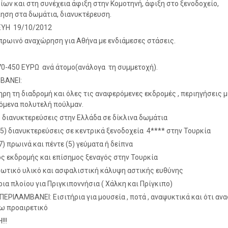
ίων και στη συνέχεια άφιξη στην Κομοτηνή, άφιξη στο ξενοδοχείο,
ηση στα δωμάτια, διανυκτέρευση.
ΥΗ 19/10/2012
πρωινό αναχώρηση για Αθήνα με ενδιάμεσες στάσεις.
70-450 ΕΥΡΩ ανά άτομο(ανάλογα τη συμμετοχή).
ΒΑΝΕΙ:
ρη τη διαδρομή και όλες τις αναφερόμενες εκδρομές , περιηγήσεις μ
όμενα πολυτελή πούλμαν.
) διανυκτερεύσεις στην Ελλάδα σε δίκλινα δωμάτια
(5) διανυκτερεύσεις σε κεντρικά ξενοδοχεία 4**** στην Τουρκία
7) πρωινά και πέντε (5) γεύματα ή δείπνα
ς εκδρομής και επίσημος ξεναγός στην Τουρκία
ωτικό υλικό και ασφαλιστική κάλυψη αστικής ευθύνης
ρια πλοίου για Πριγκιποννήσια ( Χάλκη και Πρίγκιπο)
ΕΡΙΛΑΜΒΑΝΕΙ: Εισιτήρια για μουσεία , ποτά , αναψυκτικά και ότι αν
ω προαιρετικό
!!