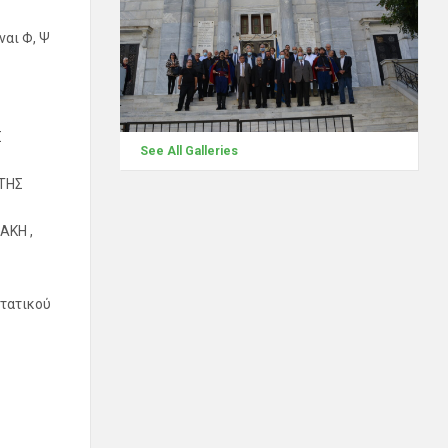
ναι Φ, Ψ
Σ
See All Galleries
ΩΤΗΣ
ΑΚΗ ,
στατικού