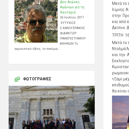
Δύο Αιώνες
Μετά το 
Αγώνων για τη
λίμνης Α
Λευτεριά
στην Προ
26 Ιουλίου 2017
και από 
ΕΥΤΥΧΙΟΣ
Δείπνο. 
Σ.ΚΑΛΟΓΕΡΑΚΗΣ
ΔΙΔΑΚΤΩΡ
ΤΡΙΤΗ 1
ΠΑΝΕΠΙΣΤΗΜΙΟΥ
Μετά το 
ΑΘΗΝΩΝ Το
Ντολμά Μ
αγωνιστικό ήθος, το πνεύμα…
και την 
Εκκλησία
Κωνσταντ
ρωμαιοκα
ΦΩΤΟΓΡΑΦΊΕΣ
τζαμί μέ
επιθυμού
θα είναι