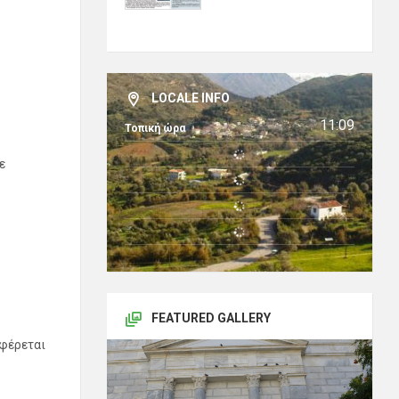
LOCALE INFO
11:09
Τοπική ώρα
ε
FEATURED GALLERY
αφέρεται