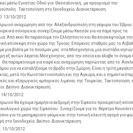
εκεί μέσω Εγνατίας Οδού για Θεσσαλονίκη, με προορισμό την
ούπολη . Τακτοποίηση στο ξενοδοχείο. Διανυκτέρευση.
 13/10/2012
πρωινό αναχώρηση από την Αλεξανδρούπολη στη γέφυρα του Έβρου 
υρκικά σύνορα και συνεχίζουμε μέσω Κεσσάν για να πάμε προς τα
ια. Από εκεί θα περάσουμε τον Ελλήσποντο και θα επισκεφτούμε την
ική επίσκεψη στον χώρο της Τροίας. Επόμενος σταθμός μας το Αϊβα
με μία βόλτα με το πούλμαν μας στα Μοσχονήσια, μία συστάδα νησιών
ρη εξ αυτών λέγεται Μοσχόνησος, από την οποία και έλαβε το όνομα 
 Θα παραμείνουμε για καφέ και αναχώρηση περνώντας από το Ασκλ
άμου για να καταλήξουμε το βράδυ στην Σμύρνη. Είναι η τρίτη μεγαλύ
κίας, μετά την Κωνσταντινούπολη και την Άγκυρα, και ο σημαντικότε
κός και εξαγωγικός εμπορικός λιμένας της Τουρκίας. Τακτοποίηση 
ίο. Δείπνο. Διανυκτέρευση.
 14/10/2012
πρωινό θα έχουμε ημερήσια εκδρομή στην Έφεσσο προαιρετική επίσ
αιολογικό χώρο της Εφέσσου . Συνεχίζουμε για το θέρετρο Κουσάντα
ρόνο για το μεσημεριανό γεύμα και στην τοπική κλειστή αγορά για ψώ
ή στο ξενοδοχείο. Δείπνο. Διανυκτέρευση.
 15/10/2012