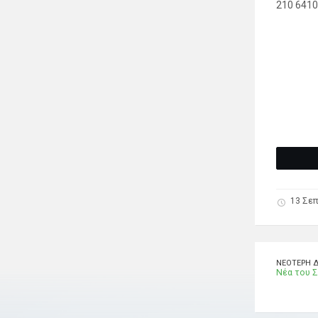
210 641
13 Σεπ
ΝΕΌΤΕΡΗ 
Νέα του Σ