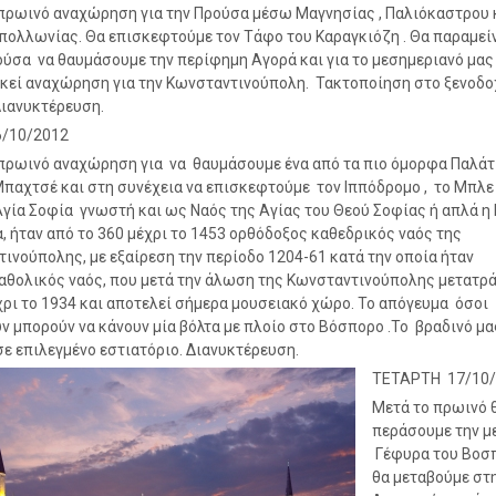
πρωινό αναχώρηση για την Προύσα μέσω Μαγνησίας , Παλιόκαστρου 
πολλωνίας. Θα επισκεφτούμε τον Τάφο του Καραγκιόζη . Θα παραμεί
ύσα να θαυμάσουμε την περίφημη Αγορά και για το μεσημεριανό μας
εκεί αναχώρηση για την Κωνσταντινούπολη. Τακτοποίηση στο ξενοδο
Διανυκτέρευση.
6/10/2012
πρωινό αναχώρηση για να θαυμάσουμε ένα από τα πιο όμορφα Παλάτ
παχτσέ και στη συνέχεια να επισκεφτούμε τον Ιππόδρομο , το Μπλε
Αγία Σοφία γνωστή και ως Ναός της Αγίας του Θεού Σοφίας ή απλά η
, ήταν από το 360 μέχρι το 1453 ορθόδοξος καθεδρικός ναός της
ινούπολης, με εξαίρεση την περίοδο 1204-61 κατά την οποία ήταν
θολικός ναός, που μετά την άλωση της Κωνσταντινούπολης μετατρ
χρι το 1934 και αποτελεί σήμερα μουσειακό χώρο. Το απόγευμα όσοι
ν μπορούν να κάνουν μία βόλτα με πλοίο στο Βόσπορο .Το βραδινό μ
 σε επιλεγμένο εστιατόριο. Διανυκτέρευση.
ΤΕΤΑΡΤΗ 17/10/
Μετά το πρωινό 
περάσουμε την μ
Γέφυρα του Βοσπ
θα μεταβούμε στ