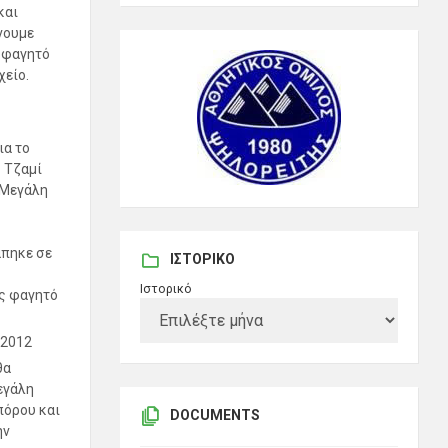
και
νουμε
 φαγητό
χείο.
ια το
 Τζαμί
 Μεγάλη
άπηκε σε
ΙΣΤΟΡΙΚΌ
Ιστορικό
ας φαγητό
2012
θα
εγάλη
όρου και
DOCUMENTS
ην