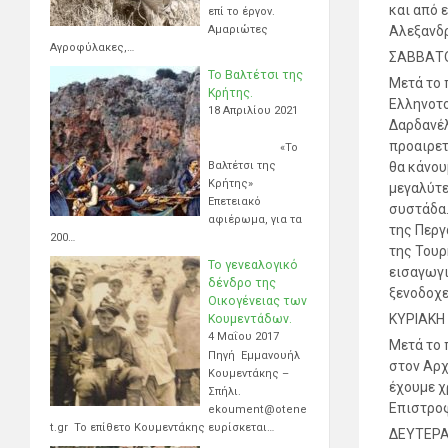
και από 
επί το έργον.
Αμαριώτες
Αλεξανδρ
Αγροφύλακες,…
ΣΑΒΒΑΤΟ
Το Βαλτέτσι της
Μετά το 
Κρήτης.
Ελληνοτο
18 Απριλίου 2021
Δαρδανέλ
προαιρετ
«Το
Βαλτέτσι της
θα κάνου
Κρήτης»
μεγαλύτε
Επετειακό
συστάδα.
αφιέρωμα, για τα
της Περγ
200…
της Τουρ
Το γενεαλογικό
εισαγωγι
δένδρο της
ξενοδοχε
Οικογένειας των
ΚΥΡΙΑΚΗ
Κουμεντάδων.
4 Μαΐου 2017
Μετά το 
Πηγή Εμμανουήλ
στον Αρχ
Κουμεντάκης –
έχουμε χ
Σπήλι.
Επιστροφ
ekoument@otene
t.gr Το επίθετο Κουμεντάκης ευρίσκεται…
ΔΕΥΤΕΡΑ