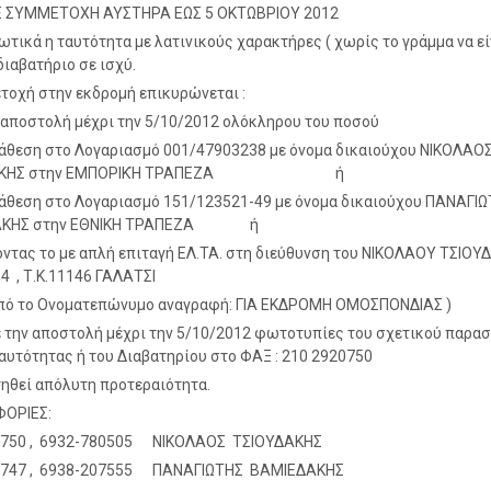
 ΣΥΜΜΕΤΟΧΗ ΑΥΣΤΗΡΑ ΕΩΣ 5 ΟΚΤΩΒΡΙΟΥ 2012
τικά η ταυτότητα με λατινικούς χαρακτήρες ( χωρίς το γράμμα να εί
 διαβατήριο σε ισχύ.
τοχή στην εκδρομή επικυρώνεται :
 αποστολή μέχρι την 5/10/2012 ολόκληρου του ποσού
άθεση στο Λογαριασμό 001/47903238 με όνομα δικαιούχου ΝΙΚΟΛΑΟ
ΔΑΚΗΣ στην ΕΜΠΟΡΙΚΉ ΤΡΑΠΕΖΑ ή
άθεση στο Λογαριασμό 151/123521-49 με όνομα δικαιούχου ΠΑΝΑΓΙ
ΑΚΗΣ στην ΕΘΝΙΚΗ ΤΡΑΠΕΖΑ ή
ντας το με απλή επιταγή ΕΛ.ΤΑ. στη διεύθυνση του ΝΙΚΟΛΑΟΥ ΤΣΙΟΥΔ
 , Τ.Κ.11146 ΓΑΛΑΤΣΙ
από το Ονοματεπώνυμο αναγραφή: ΓΙΑ ΕΚΔΡΟΜΗ ΟΜΟΣΠΟΝΔΙΑΣ )
 την αποστολή μέχρι την 5/10/2012 φωτοτυπίες του σχετικού παρα
ταυτότητας ή του Διαβατηρίου στο ΦΑΞ : 210 2920750
ηθεί απόλυτη προτεραιότητα.
ΟΡΙΕΣ:
0750 , 6932-780505 ΝΙΚΟΛΑΟΣ ΤΣΙΟΥΔΑΚΗΣ
6747 , 6938-207555 ΠΑΝΑΓΙΩΤΗΣ ΒΑΜΙΕΔΑΚΗΣ