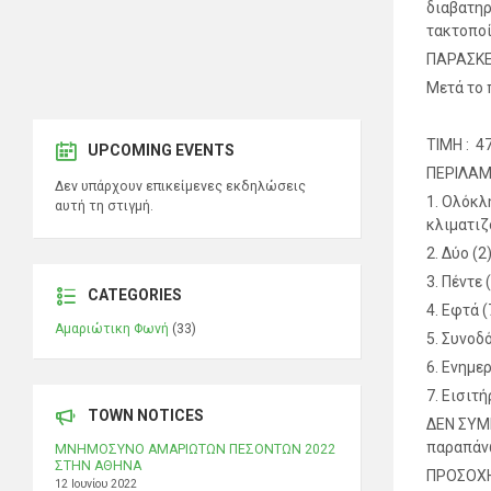
διαβατηρ
τακτοποί
ΠΑΡΑΣΚΕ
Μετά το 
ΤΙΜΗ : 4
UPCOMING EVENTS
ΠΕΡΙΛΑΜ
Δεν υπάρχουν επικείμενες εκδηλώσεις
1.
Ολόκλη
αυτή τη στιγμή.
κλιματιζ
2.
Δύο (2
3.
Πέντε 
CATEGORIES
4.
Εφτά (
Αμαριώτικη Φωνή
(33)
5.
Συνοδό
6.
Ενημερ
7.
Εισιτή
TOWN NOTICES
ΔΕΝ ΣΥΜΠ
παραπάν
ΜΝΗΜΟΣΥΝΟ ΑΜΑΡΙΩΤΩΝ ΠΕΣΟΝΤΩΝ 2022
ΣΤΗΝ ΑΘΗΝΑ
ΠΡΟΣΟΧΗ!
12 Ιουνίου 2022