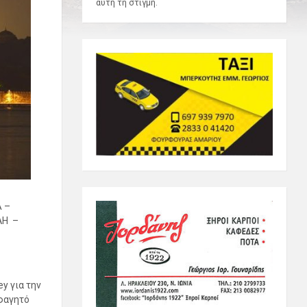
αυτή τη στιγμή.
 –
ΛΗ –
y για την
 φαγητό