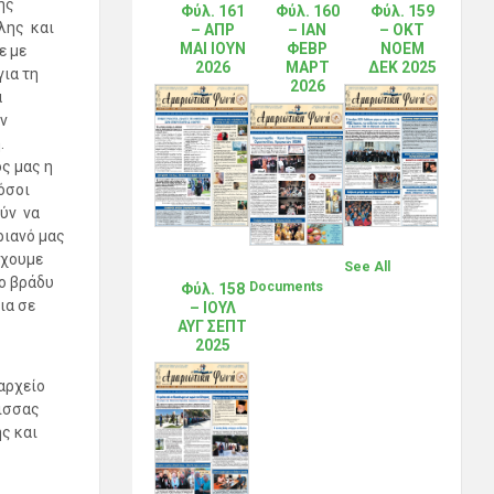
ης
Φύλ. 161
Φύλ. 160
Φύλ. 159
λης και
– ΑΠΡ
– ΙΑΝ
– ΟΚΤ
ΜΑΙ ΙΟΥΝ
ΦΕΒΡ
ΝΟΕΜ
ε με
2026
ΜΑΡΤ
ΔΕΚ 2025
για τη
2026
α
ν
.
ς μας η
όσοι
ύν να
ριανό μας
έχουμε
See All
ο βράδυ
Documents
Φύλ. 158
ια σε
– ΙΟΥΛ
ΑΥΓ ΣΕΠΤ
2025
αρχείο
τισσας
ς και