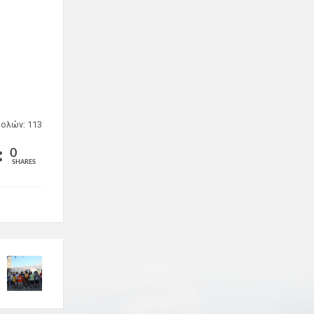
ολών: 113
0
SHARES