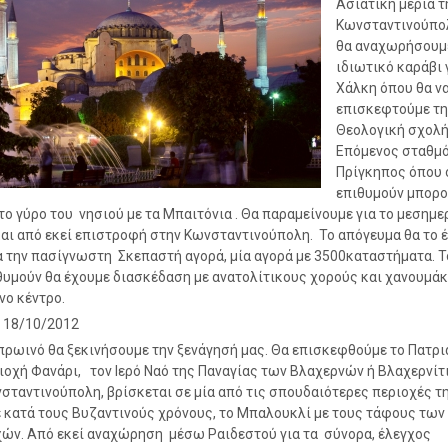
Ασιατική μεριά τ
Κωνσταντινούπο
θα αναχωρήσουμ
ιδιωτικό καράβι 
Χάλκη όπου θα ν
επισκεφτούμε τη
Θεολογική σχολή
Επόμενος σταθμό
Πρίγκηπος όπου 
επιθυμούν μπορο
το γύρο του νησιού με τα Μπαιτόνια . Θα παραμείνουμε για το μεσημε
αι από εκεί επιστροφή στην Κωνσταντινούπολη. Το απόγευμα θα το 
α την πασίγνωστη Σκεπαστή αγορά, μία αγορά με 3500καταστήματα. Τ
θυμούν θα έχουμε διασκέδαση με ανατολίτικους χορούς και χανουμάκ
νο κέντρο.
18/10/2012
πρωινό θα ξεκινήσουμε την ξενάγησή μας. Θα επισκεφθούμε το Πατρι
ιοχή Φανάρι, τον Ιερό Ναό της Παναγίας των Βλαχερνών ή Βλαχερνί
σταντινούπολη, βρίσκεται σε μία από τις σπουδαιότερες περιοχές τη
 κατά τους Βυζαντινούς χρόνους, το Μπαλουκλί με τους τάφους των
ών. Από εκεί αναχώρηση μέσω Ραιδεστού για τα σύνορα, έλεγχος