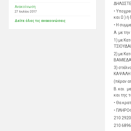
ΔΗΛΩΣΤΕ
Ανακοίνωση
•
Υποχρεω
27 Ιουλίου 2017
και Ω ) ή
Δείτε όλες τις ανακοινώσεις
•
Η συμμε
A.
με την
1)
με Κατ
ΤΣΙΟΥ
2)
με Κατ
ΒΑΜΙΕΔ
3)
στέλνο
ΚΑΨΑΛΗ 4
(πέραν 
B.
και με
και της 
•
Θα κρατ
•
ΠΛΗΡΟΦ
210 292
210 689