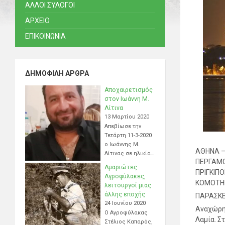
ΑΛΛΟΙ ΣΥΛΟΓΟΙ
ΑΡΧΕΙΟ
ΕΠΙΚΟΙΝΩΝΙΑ
ΔΗΜΟΦΙΛΉ ΆΡΘΡΑ
Αποχαιρετισμός
στον Ιωάννη Μ.
Λίτινα
13 Μαρτίου 2020
Απεβίωσε την
Τετάρτη 11-3-2020
ο Ιωάννης Μ.
ΑΘΗΝΑ –
Λίτινας σε ηλικία…
ΠΕΡΓΑΜΟ
Αμαριώτες
ΠΡΙΓΚΙΠΟ
Αγροφύλακες,
ΚΟΜΟΤΗ
λειτουργοί μιας
άλλης εποχής
ΠΑΡΑΣΚΕ
24 Ιουνίου 2020
Αναχώρησ
Ο Αγροφύλακας
Λαμία. Σ
Στέλιος Καπαρός,