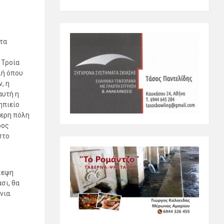
τα
 Τροία
λή όπου
, η
αυτή η
ηπιείο
τερη πόλη
ρος
στο
κεψη
σι, θα
νια.