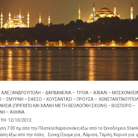
 ΑΛΕΞΑΝΔΡΟΥΠΟΛΗ – ΔΑΡΔΑΝΕΛΙΑ – ΤΡΟΙΑ – ΑΪΒΑΛΙ – ΜΟΣΧΟΝΗΣΙΑ
 – ΣΜΥΡΝΗ – ΕΦΕΣΟ – ΚΟΥΣΑΝΤΑΣΙ – ΠΡΟΥΣΑ – ΚΩΝΣΤΑΝΤΙΝΟΥΠΟ
ΝΗΣΙΑ (ΠΡΙΓΚΙΠΟ ΚΑΙ ΧΑΛΚΗ ΜΕΤΗ ΘΕΟΛΟΓΙΚΗ ΣΧΟΛΗ) – ΒΟΣΠΟΡΟ –
ΝΗ – ΑΘΗΝΑ
ΥΗ 12/10/2012
η 7:30 πμ από την Πλατεία Καραϊσκάκη έξω από το ξενοδοχείο Stanle
τάση έξω από την πόλη . Συνεχίζουμε για , Λάρισα, Τέμπη, Κορινό για