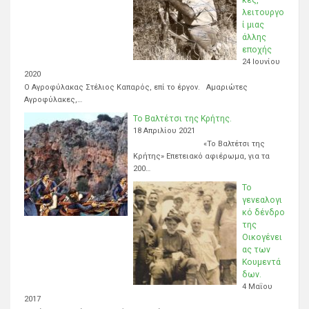
λειτουργο
ί μιας
άλλης
εποχής
24 Ιουνίου
2020
Ο Αγροφύλακας Στέλιος Καπαρός, επί το έργον. Αμαριώτες
Αγροφύλακες,…
Το Βαλτέτσι της Κρήτης.
18 Απριλίου 2021
«Το Βαλτέτσι της
Κρήτης» Επετειακό αφιέρωμα, για τα
200…
Το
γενεαλογι
κό δένδρο
της
Οικογένει
ας των
Κουμεντά
δων.
4 Μαΐου
2017