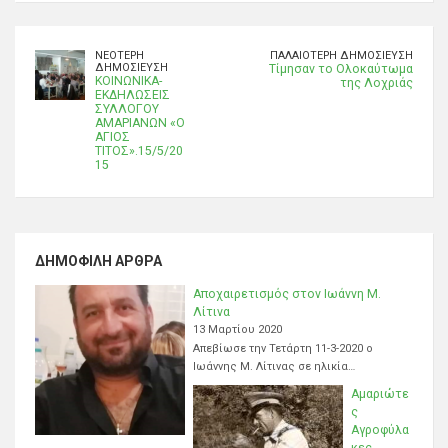
ΝΕΌΤΕΡΗ
ΠΑΛΑΙΌΤΕΡΗ ΔΗΜΟΣΊΕΥΣΗ
ΔΗΜΟΣΊΕΥΣΗ
Τίμησαν το Ολοκαύτωμα
ΚΟΙΝΩΝΙΚΑ-
της Λοχριάς
ΕΚΔΗΛΩΣΕΙΣ
ΣΥΛΛΟΓΟΥ
ΑΜΑΡΙΑΝΩΝ «Ο
ΑΓΙΟΣ
ΤΙΤΟΣ».15/5/20
15
ΔΗΜΟΦΙΛΉ ΆΡΘΡΑ
Αποχαιρετισμός στον Ιωάννη Μ.
Λίτινα
13 Μαρτίου 2020
Απεβίωσε την Τετάρτη 11-3-2020 ο
Ιωάννης Μ. Λίτινας σε ηλικία…
Αμαριώτε
ς
Αγροφύλα
κες,