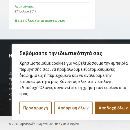
Ανακοίνωση
27 Ιουλίου 2017
Δείτε όλες τις ανακοινώσεις
Σεβόμαστε την ιδιωτικότητά σας
Η ΟΜΟΣΠΟΝΔΙΑ
ΧΡΗΣΙΜ
Χρησιμοποιούμε cookies για να βελτιώσουμε την εμπειρία
Τηλεφωνικό Κ
Η Ομοσπονδία Σωματείων Επαρχίας Αμαρίου
περιήγησής σας, να προβάλλουμε εξατομικευμένες
ιδρύθηκε και πήρε τη θέση της Ένωσης
διαφημίσεις ή περιεχόμενο και να αναλύουμε την
Δήμαρχος
Αμαριωτών, που λειτουργούσε από το 1966 μέχρι
επισκεψιμότητά μας. Κάνοντας κλικ στην επιλογή
Φαξ
το 1984.
«Αποδοχή Όλων», συναινείτε στη χρήση των cookies από
Υλοποιήθηκε σε συνεργασία των μελών του Δ.Σ
Περισσότερα
εμάς.
και των Δ.Σ των Αμαριώτικων Σωματείων της
Αττικής.
Προσαρμογή
Απόρριψη όλων
Αποδοχή όλων
© 2017 Ομοσπονδία Σωματείων Επαρχίας Αμαρίου