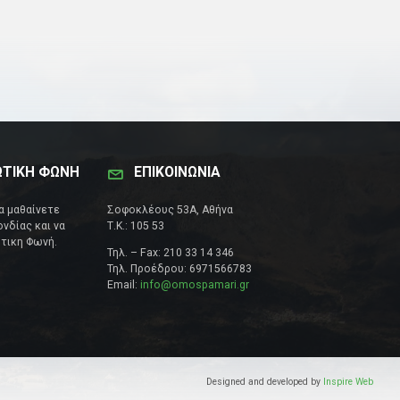
ΩΤΙΚΗ ΦΩΝΗ
ΕΠΙΚΟΙΝΩΝΊΑ
να μαθαίνετε
Σοφοκλέους 53Α, Αθήνα
νδίας και να
Τ.Κ.: 105 53
τικη Φωνή.
Τηλ. – Fax: 210 33 14 346
Τηλ. Προέδρου: 6971566783
Email:
info@omospamari.gr
Designed and developed by
Inspire Web