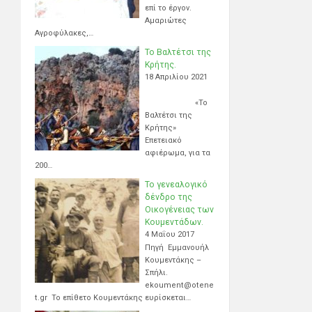
επί το έργον.
Αμαριώτες
Αγροφύλακες,…
Το Βαλτέτσι της
Κρήτης.
18 Απριλίου 2021
«Το
Βαλτέτσι της
Κρήτης»
Επετειακό
αφιέρωμα, για τα
200…
Το γενεαλογικό
δένδρο της
Οικογένειας των
Κουμεντάδων.
4 Μαΐου 2017
Πηγή Εμμανουήλ
Κουμεντάκης –
Σπήλι.
ekoument@otene
t.gr Το επίθετο Κουμεντάκης ευρίσκεται…