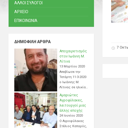
ΑΛΛΟΙ ΣΥΛΟΓΟΙ
ΑΡΧΕΙΟ
ΕΠΙΚΟΙΝΩΝΙΑ
ΔΗΜΟΦΙΛΉ ΆΡΘΡΑ
7 Οκτ
Αποχαιρετισμός
στον Ιωάννη Μ.
Λίτινα
13 Μαρτίου 2020
Απεβίωσε την
Τετάρτη 11-3-2020
ο Ιωάννης Μ.
Λίτινας σε ηλικία…
Αμαριώτες
Αγροφύλακες,
λειτουργοί μιας
άλλης εποχής
24 Ιουνίου 2020
Ο Αγροφύλακας
Στέλιος Καπαρός,