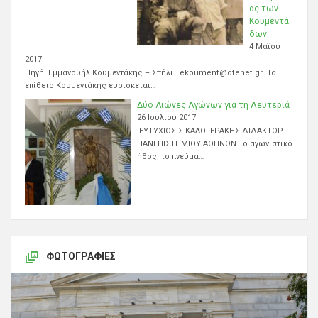
ας των
Κουμεντά
δων.
4 Μαΐου
2017
Πηγή Εμμανουήλ Κουμεντάκης – Σπήλι. ekoument@otenet.gr Το
επίθετο Κουμεντάκης ευρίσκεται…
Δύο Αιώνες Αγώνων για τη Λευτεριά
26 Ιουλίου 2017
ΕΥΤΥΧΙΟΣ Σ.ΚΑΛΟΓΕΡΑΚΗΣ ΔΙΔΑΚΤΩΡ
ΠΑΝΕΠΙΣΤΗΜΙΟΥ ΑΘΗΝΩΝ Το αγωνιστικό
ήθος, το πνεύμα…
ΦΩΤΟΓΡΑΦΊΕΣ