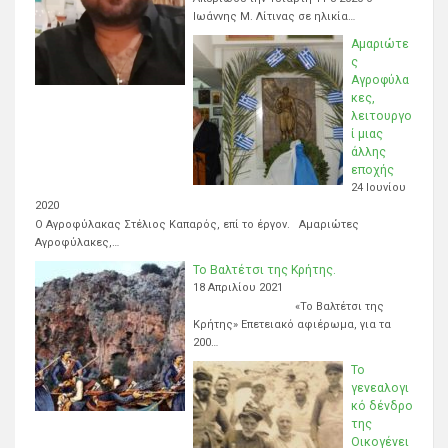
Ιωάννης Μ. Λίτινας σε ηλικία…
Αμαριώτε
ς
Αγροφύλα
κες,
λειτουργο
ί μιας
άλλης
εποχής
24 Ιουνίου
2020
Ο Αγροφύλακας Στέλιος Καπαρός, επί το έργον. Αμαριώτες
Αγροφύλακες,…
Το Βαλτέτσι της Κρήτης.
18 Απριλίου 2021
«Το Βαλτέτσι της
Κρήτης» Επετειακό αφιέρωμα, για τα
200…
Το
γενεαλογι
κό δένδρο
της
Οικογένει