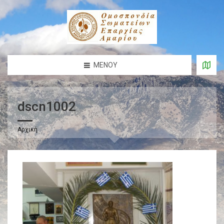
ΜΕΝΟΎ
dscn1002
Αρχική