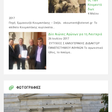
ας των
Κουμεντά
δων.
4 Μαΐου
2017
Πηγή Εμμανουήλ Κουμεντάκης – Σπήλι. ekoument@otenet.gr Το
επίθετο Κουμεντάκης ευρίσκεται…
Δύο Αιώνες Αγώνων για τη Λευτεριά
26 Ιουλίου 2017
ΕΥΤΥΧΙΟΣ Σ.ΚΑΛΟΓΕΡΑΚΗΣ ΔΙΔΑΚΤΩΡ
ΠΑΝΕΠΙΣΤΗΜΙΟΥ ΑΘΗΝΩΝ Το αγωνιστικό
ήθος, το πνεύμα…
ΦΩΤΟΓΡΑΦΊΕΣ