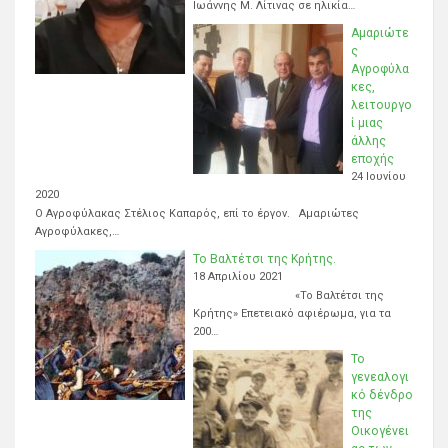
Ιωάννης Μ. Λίτινας σε ηλικία…
Αμαριώτε
ς
Αγροφύλα
κες,
λειτουργο
ί μιας
άλλης
εποχής
24 Ιουνίου
2020
Ο Αγροφύλακας Στέλιος Καπαρός, επί το έργον. Αμαριώτες
Αγροφύλακες,…
Το Βαλτέτσι της Κρήτης.
18 Απριλίου 2021
«Το Βαλτέτσι της
Κρήτης» Επετειακό αφιέρωμα, για τα
200…
Το
γενεαλογι
κό δένδρο
της
Οικογένει