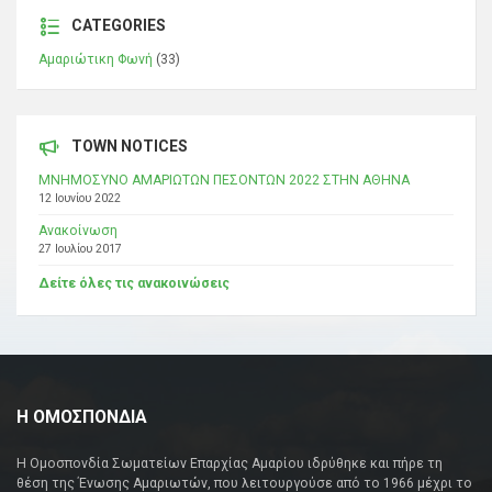
CATEGORIES
Αμαριώτικη Φωνή
(33)
TOWN NOTICES
ΜΝΗΜΟΣΥΝΟ ΑΜΑΡΙΩΤΩΝ ΠΕΣΟΝΤΩΝ 2022 ΣΤΗΝ ΑΘΗΝΑ
12 Ιουνίου 2022
Ανακοίνωση
27 Ιουλίου 2017
Δείτε όλες τις ανακοινώσεις
Η ΟΜΟΣΠΟΝΔΙΑ
Η Ομοσπονδία Σωματείων Επαρχίας Αμαρίου ιδρύθηκε και πήρε τη
θέση της Ένωσης Αμαριωτών, που λειτουργούσε από το 1966 μέχρι το