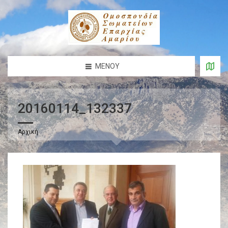
ΜΕΝΟΎ
20160114_132337
Αρχική