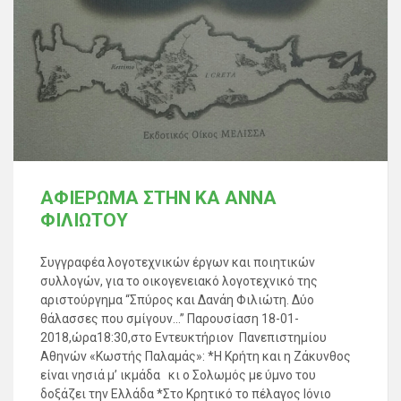
ΑΦΙΕΡΩΜΑ ΣΤΗΝ ΚΑ ΑΝΝΑ
ΦΙΛΙΩΤΟΥ
Συγγραφέα λογοτεχνικών έργων και ποιητικών
συλλογών, για το οικογενειακό λογοτεχνικό της
αριστούργημα “Σπύρος και Δανάη Φιλιώτη. Δύο
θάλασσες που σμίγουν…” Παρουσίαση 18-01-
2018,ώρα18:30,στο Εντευκτήριον Πανεπιστημίου
Αθηνών «Κωστής Παλαμάς»: *Η Κρήτη και η Ζάκυνθος
είναι νησιά μ’ ικμάδα κι ο Σολωμός με ύμνο του
δοξάζει την Ελλάδα *Στο Κρητικό το πέλαγος Ιόνιο