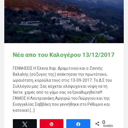
Νέα απο του Καλογέρου 13/12/2017
ΓΕΝΝΗΣΕΙΣ Η Έλενα Χαρ. Δραμιτινού και ο Ζαννής
Βελαλής (σύζυγος της) απέκτησαν την πρωτότοκο,
ωραιότατη, κορούλα τους στις 13-09-2017. Το Δ.Σ του
Συλλόγου μας: Σας εύχεται ολόψυχα και νύφη να τη
δείτε χαρές από το γάμο σας να ξαναθυμηθείτε!!!
ΓΑΜΟΣ Η Λουτριανάκη Αργυρώ του Γεώργιου και της
Ευαγγελίας Σαββάκη που γεννήθηκε στο Ρέθυμνο και
κατοικεί […]
0
Tweet
Pin
Share
SHARES