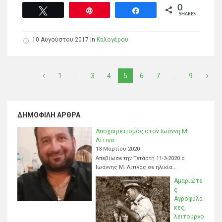
0
Tweet
Pin
Share
SHARES
10 Αυγούστου 2017
in
Καλογέρου
1
…
3
4
5
6
7
…
9
ΔΗΜΟΦΙΛΉ ΆΡΘΡΑ
Αποχαιρετισμός στον Ιωάννη Μ.
Λίτινα
13 Μαρτίου 2020
Απεβίωσε την Τετάρτη 11-3-2020 ο
Ιωάννης Μ. Λίτινας σε ηλικία…
Αμαριώτε
ς
Αγροφύλα
κες,
λειτουργο