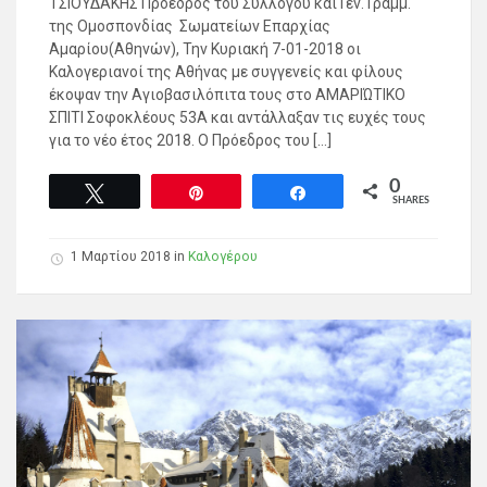
ΤΣΙΟΥΔΑΚΗΣ Πρόεδρος του Συλλόγου και Γεν. Γραμμ.
της Ομοσπονδίας Σωματείων Επαρχίας
Αμαρίου(Αθηνών), Την Κυριακή 7-01-2018 οι
Καλογεριανοί της Αθήνας με συγγενείς και φίλους
έκοψαν την Αγιοβασιλόπιτα τους στο ΑΜΑΡΙΏΤΙΚΟ
ΣΠΙΤΙ Σοφοκλέους 53Α και αντάλλαξαν τις ευχές τους
για το νέο έτος 2018. Ο Πρόεδρος του […]
0
Tweet
Pin
Share
SHARES
1 Μαρτίου 2018
in
Καλογέρου