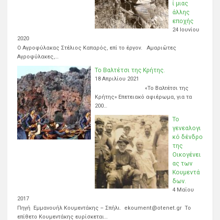
ί μιας
άλλης
εποχής
24 Ιουνίου
2020
Ο Αγροφύλακας Στέλιος Καπαρός, επί το έργον. Αμαριώτες
Αγροφύλακες,…
Το Βαλτέτσι της Κρήτης.
18 Απριλίου 2021
«Το Βαλτέτσι της
Κρήτης» Επετειακό αφιέρωμα, για τα
200…
Το
γενεαλογι
κό δένδρο
της
Οικογένει
ας των
Κουμεντά
δων.
4 Μαΐου
2017
Πηγή Εμμανουήλ Κουμεντάκης – Σπήλι. ekoument@otenet.gr Το
επίθετο Κουμεντάκης ευρίσκεται…