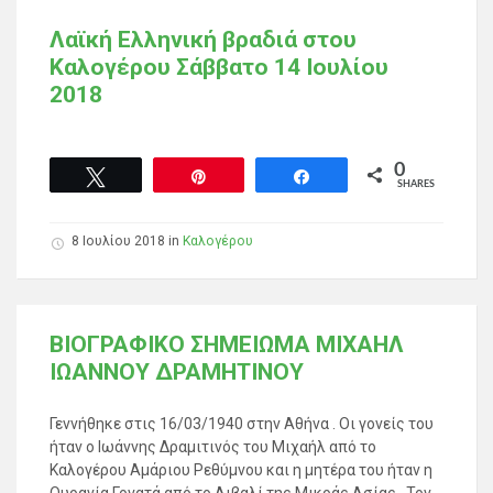
Λαϊκή Ελληνική βραδιά στου
Καλογέρου Σάββατο 14 Ιουλίου
2018
0
Tweet
Pin
Share
SHARES
8 Ιουλίου 2018
in
Καλογέρου
ΒΙΟΓΡΑΦΙΚΟ ΣΗΜΕΙΩΜΑ ΜΙΧΑΗΛ
ΙΩΑΝΝΟΥ ΔΡΑΜΗΤΙΝΟΥ
Γεννήθηκε στις 16/03/1940 στην Αθήνα . Οι γονείς του
ήταν ο Ιωάννης Δραμιτινός του Μιχαήλ από το
Καλογέρου Αμάριου Ρεθύμνου και η μητέρα του ήταν η
Ουρανία Γονατά από το Αιβαλί της Μικράς Ασίας . Τον