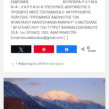
ΕΚΔΡΟΜΗΣ: ΒΟΥΛΓΑΡΙΑ-Ρ Ο Υ Μ Α
Ν Ι Α – Κ Α Ρ Π Α Θ Ι Α ΥΠΕΥΘΥΝΟΣ-ΔΙΟΡΓΑΝΩΤΗΣ Ο
ΠΡΟΕΔΡΟΣ ΝΙΚΟΣ ΤΣΙΟΥΔΑΚΗΣ& Ο ΑΝΤΙΠΡΟΕΔΡΟΣ
ΠΟΛΥΖΩΗΣ ΤΡΙΠΟΔΙΑΝΟΣ ΑΔΕΛΦΟΤΗΣ ΤΩΝ
ΑΠΑΝΤΑΧΟΥ ΚΑΛΟΓΕΡΙΑΝΩΝ ΑΜΑΡΙΟΥ“ Ο ΚΑΣΤΕΛΛΑΣ
’’ ΑΡ.ΕΓΚ.ΚΑΤ/ΚΟΥ 126/77 ΠΡΩΤ.ΑΘΗΝΩΝ ΣΟΦΟΚΛΕΟΥΣ
53 Α 1ος ΟΡΟΦΟΣ 1055 ΑΦΜ 999407709
Email:tsioudakisnikos@gmail.com […]
0
Tweet
Pin
Share
SHARES
1 Φεβρουαρίου 2018
in
Καλογέρου