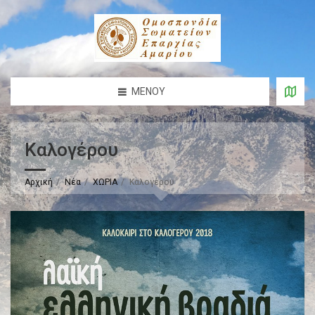
ΜΕΝΟΎ
Καλογέρου
Αρχική
Νέα
ΧΩΡΙΑ
Καλογέρου