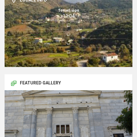
Τοπική ώρα
11:04
FEATURED GALLERY