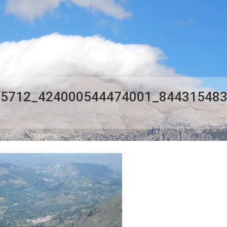
65712_424000544474001_84431548