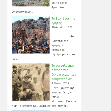
επί το έργον.
Αμαριώτες
Αγροφύλακες,…
Το Βαλτέτσι της
Κρήτης.
18 Απριλίου 2021
«Το
Βαλτέτσι της
Κρήτης»
Επετειακό
αφιέρωμα, για τα
200…
Το γενεαλογικό
δένδρο της
Οικογένειας των
Κουμεντάδων.
4 Μαΐου 2017
Πηγή Εμμανουήλ
Κουμεντάκης –
Σπήλι.
ekoument@otene
t.gr Το επίθετο Κουμεντάκης ευρίσκεται…