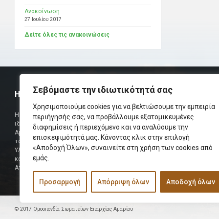
Ανακοίνωση
27 Ιουλίου 2017
Δείτε όλες τις ανακοινώσεις
Σεβόμαστε την ιδιωτικότητά σας
Η ΟΜΟΣΠΟΝΔΙΑ
ΧΡΗΣΙΜ
Χρησιμοποιούμε cookies για να βελτιώσουμε την εμπειρία
Τηλεφωνικό Κ
Η Ομοσπονδία Σωματείων Επαρχίας Αμαρίου
περιήγησής σας, να προβάλλουμε εξατομικευμένες
ιδρύθηκε και πήρε τη θέση της Ένωσης
διαφημίσεις ή περιεχόμενο και να αναλύουμε την
Δήμαρχος
Αμαριωτών, που λειτουργούσε από το 1966 μέχρι
επισκεψιμότητά μας. Κάνοντας κλικ στην επιλογή
Φαξ
το 1984.
«Αποδοχή Όλων», συναινείτε στη χρήση των cookies από
Υλοποιήθηκε σε συνεργασία των μελών του Δ.Σ
Περισσότερα
εμάς.
και των Δ.Σ των Αμαριώτικων Σωματείων της
Αττικής.
Προσαρμογή
Απόρριψη όλων
Αποδοχή όλων
© 2017 Ομοσπονδία Σωματείων Επαρχίας Αμαρίου