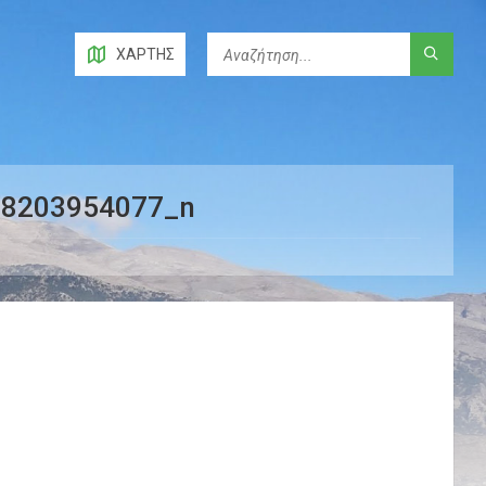
ΧΆΡΤΗΣ
38203954077_n