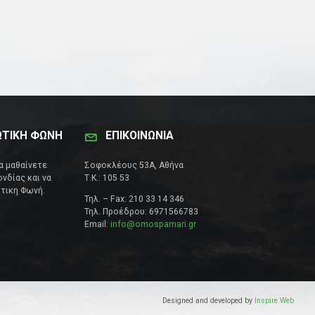
ΩΤΙΚΗ ΦΩΝΗ
ΕΠΙΚΟΙΝΩΝΊΑ
να μαθαίνετε
Σοφοκλέους 53Α, Αθήνα
νδίας και να
Τ.Κ.: 105 53
τικη Φωνή.
Τηλ. – Fax: 210 33 14 346
Τηλ. Προέδρου: 6971566783
Email:
info@omospamari.gr
Designed and developed by
Inspire Web