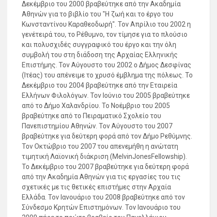
Δεκέμβριο του 2000 βραβεύτηκε από την Ακαδη­μία
Αθηνών για το βιβλίο του "Η ζωή και το έργο του
Κωνσταντίνου Καρα­θεοδωρή". Τον Απρίλιο του 2002 η
γενέτειρά του, το Ρέθυμνο, τον τίμησε για το πλούσιο
και πολυσχιδές συγγραφικό του έργο και την όλη
συμβολή του στη διάδοση της Αρχαίας Ελληνικής
Επιστήμης. Τον Αύγουστο του 2002 ο Δήμος Δεσφίνας
(Ιτέας) του απένειμε το χρυσό έμβλημα της πόλεως. Το
Δε­κέμβριο του 2004 βραβεύτηκε από την Εταιρεία
Ελλήνων Φιλολόγων. Τον Ιούνιο του 2005 βραβεύτηκε
από το Δήμο Χαλανδρίου. Το Νοέμβριο του 2005
βραβεύτηκε από το Πειραματικό Σχολείο του
Πανεπιστημίου Αθηνών. Τον Αύγουστο του 2007
βραβεύτηκε για δεύτερη φορά από τον Δήμο Ρεθύμνης.
Τον Οκτώβριο του 2007 του α­πενεμήθη η ανώτατη
τιμητική Λαϊονική διάκριση (MelvinJonesFellowship).
Το Δεκέμβριο του 2007 βραβεύτηκε για δεύτερη φορά
από την Ακαδημία Αθηνών για τις εργασίες του τις
σχετικές με τις θετικές επιστήμες στην Αρχαία
Ελλάδα. Τον Ιανουάριο του 2008 βραβεύτηκε από τον
Σύνδεσμο Κρητών Επιστημόνων. Τον Ιανουάριο του