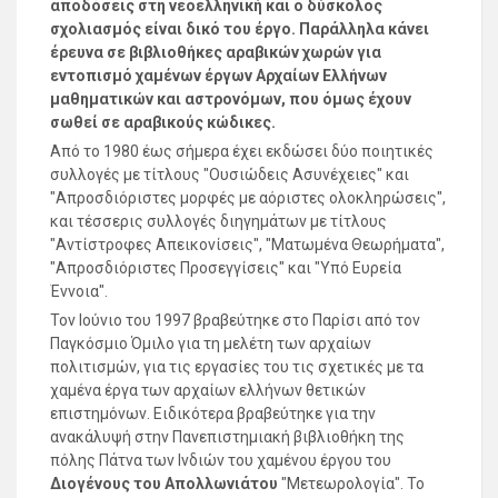
αποδόσεις στη νεοελληνική και ο δύσκολος
σχολιασμός είναι δικό του έργο. Παράλληλα κάνει
έρευνα σε βιβλιοθήκες αραβικών χωρών για
εντοπισμό χαμένων έργων Αρχαίων Ελλήνων
μαθηματικών και αστρονόμων, που όμως έχουν
σωθεί σε αραβικούς κώδικες.
Από το 1980 έως σήμερα έχει εκδώσει δύο ποιητικές
συλλογές με τίτλους "Ουσιώδεις Ασυνέχειες" και
"Απροσδιόριστες μορφές με αόριστες ολοκληρώσεις",
και τέσσερις συλλογές διηγημάτων με τίτλους
"Αντίστροφες Απεικονίσεις", "Ματωμένα Θεωρήματα",
"Απροσδιόριστες Προσεγγίσεις" και "Υπό Ευρεία
Έννοια".
Τον Ιούνιο του 1997 βραβεύτηκε στο Παρίσι από τον
Παγκόσμιο Όμιλο για τη μελέτη των αρχαίων
πολιτισμών, για τις εργασίες του τις σχετικές με τα
χαμένα έργα των αρχαίων ελλήνων θετικών
επιστημόνων. Ειδικότερα βραβεύτηκε για την
ανακάλυψή στην Πανεπιστημιακή βιβλιοθήκη της
πόλης Πάτνα των Ινδιών του χαμένου έργου του
Διογένους του Απολλωνιάτου
"Μετεωρολογία". Το