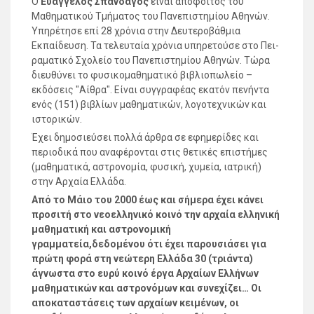
Ο
Ευάγγελος Σπανδάγος
είναι απόφοιτος του
Μαθηματικού Τμήματος του Πανεπιστημίου Αθηνών.
Υπηρέτησε επί 28 χρόνια στην Δευτεροβάθμια
Εκπαίδευση. Τα τελευταία χρόνια υπηρετούσε στο Πει­
ραματικό Σχολείο του Πανεπιστη­μίου Αθηνών. Τώρα
διευθύνει το φυσικομαθηματικό βιβλιοπωλείο –
εκδόσεις "Αίθρα". Είναι συγγραφέας εκατόν πενήντα
ενός (151) βιβλίων μαθηματικών, λο­γοτε­χνικών και
ιστορικών.
Έχει δημοσιεύσει πολλά άρθρα σε εφημερίδες και
περιοδικά που α­ναφέ­ρονται στις θετικές επιστήμες
(μα­θη­ματικά, αστρονομία, φυσική, χυ­μεία, ιατρική)
στην Αρχαία Ελλάδα.
Από το Μάιο του 2000 έως και σήμερα έχει κάνει
προσιτή στο νεοελληνικό κοινό την αρχαία ελληνική
μαθηματική και αστρονομική
γραμματεία,
δεδομένου ότι έχει παρουσιάσει για
πρώτη φορά στη νεώτερη Ελλάδα 30 (τριάντα)
άγνωστα στο ευρύ κοινό έργα Αρχαίων Ελλήνων
μαθηματικών και αστρονόμων και συνεχίζει… Οι
αποκαταστάσεις των αρχαίων κειμένων, οι