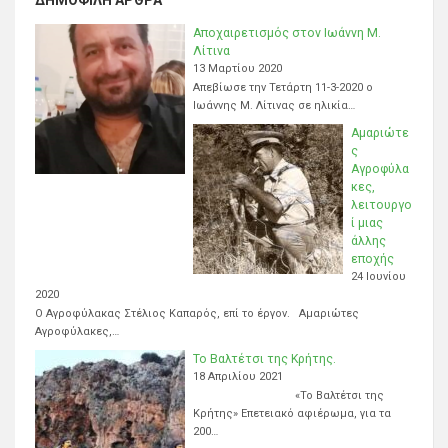
Αποχαιρετισμός στον Ιωάννη Μ.
Λίτινα
13 Μαρτίου 2020
Απεβίωσε την Τετάρτη 11-3-2020 ο
Ιωάννης Μ. Λίτινας σε ηλικία…
Αμαριώτε
ς
Αγροφύλα
κες,
λειτουργο
ί μιας
άλλης
εποχής
24 Ιουνίου
2020
Ο Αγροφύλακας Στέλιος Καπαρός, επί το έργον. Αμαριώτες
Αγροφύλακες,…
Το Βαλτέτσι της Κρήτης.
18 Απριλίου 2021
«Το Βαλτέτσι της
Κρήτης» Επετειακό αφιέρωμα, για τα
200…