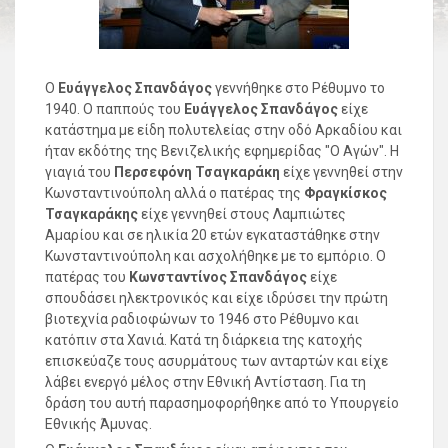
Ο
Ευάγγελος Σπανδάγος
γεννήθηκε στο Ρέθυμνο το
1940. Ο παππούς του
Ευάγγελος Σπανδάγος
είχε
κατάστημα με είδη πολυτελείας στην οδό Αρκαδίου και
ήταν εκδότης της Βενιζελικής εφημερίδας "Ο Αγών". Η
γιαγιά του
Περσεφόνη Τσαγκαράκη
είχε γεννηθεί στην
Κωνσταντινούπολη αλλά ο πατέρας της
Φραγκίσκος
Τσαγκαράκης
είχε γεννηθεί στους Λαμπιώτες
Αμαρίου και σε ηλικία 20 ετών εγκαταστάθηκε στην
Κωνσταντινούπολη και ασχολήθηκε με το εμπόριο. Ο
πατέρας του
Κωνσταντίνος Σπανδάγος
είχε
σπουδάσει ηλεκτρονικός και είχε ιδρύσει την πρώτη
βιοτεχνία ραδιοφώνων το 1946 στο Ρέθυμνο και
κατόπιν στα Χανιά. Κατά τη διάρκεια της κατοχής
επισκεύαζε τους ασυρμάτους των ανταρτών και είχε
λάβει ενεργό μέλος στην Εθνική Αντίσταση. Για τη
δράση του αυτή παρασημοφορήθηκε από το Υπουργείο
Εθνικής Άμυνας.