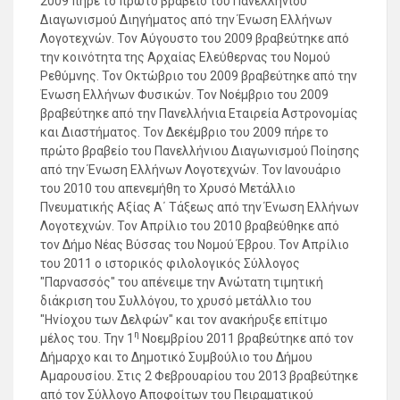
2009 πήρε το πρώτο βραβείο του Πανελλήνιου
Διαγωνισμού Διηγήματος από την Ένωση Ελλήνων
Λογοτεχνών. Τον Αύγουστο του 2009 βραβεύτηκε από
την κοινότητα της Αρχαίας Ελεύθερνας του Νομού
Ρεθύμνης. Τον Οκτώβριο του 2009 βραβεύτηκε από την
Ένωση Ελλήνων Φυσικών. Τον Νοέμβριο του 2009
βραβεύτηκε από την Πανελλήνια Εταιρεία Αστρονομίας
και Διαστήματος. Τον Δεκέμβριο του 2009 πήρε το
πρώτο βραβείο του Πανελλήνιου Διαγωνισμού Ποίησης
από την Ένωση Ελλήνων Λογοτεχνών. Τον Ιανουάριο
του 2010 του απενεμήθη το Χρυσό Μετάλλιο
Πνευματικής Αξίας Α΄ Τάξεως από την Ένωση Ελλήνων
Λογοτεχνών. Τον Απρίλιο του 2010 βραβεύθηκε από
τον Δήμο Νέας Βύσσας του Νομού Έβρου. Τον Απρίλιο
του 2011 ο ιστορικός φιλολογικός Σύλλογος
"Παρνασσός" του απένειμε την Ανώτατη τιμητική
διάκριση του Συλλόγου, το χρυσό μετάλλιο του
"Ηνίοχου των Δελφών" και τον ανακήρυξε επίτιμο
η
μέλος του. Την 1
Νοεμβρίου 2011 βραβεύτηκε από τον
Δήμαρχο και το Δημοτικό Συμβούλιο του Δήμου
Αμαρουσίου. Στις 2 Φεβρουαρίου του 2013 βραβεύτηκε
από τον Σύλλογο Αποφοίτων του Πειραματικού