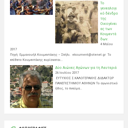
Το
γενεαλογι
κό δένδρο
της
Οικογένει
ας των
Κουμεντά
δων.
4 Μαΐου
2017
Πηγή Εμμανουήλ Κουμεντάκης – Σπήλι. ekoument@otenet.gr Το
επίθετο Κουμεντάκης ευρίσκεται…
Δύο Αιώνες Αγώνων για τη Λευτεριά
26 Ιουλίου 2017
ΕΥΤΥΧΙΟΣ Σ.ΚΑΛΟΓΕΡΑΚΗΣ ΔΙΔΑΚΤΩΡ
ΠΑΝΕΠΙΣΤΗΜΙΟΥ ΑΘΗΝΩΝ Το αγωνιστικό
ήθος, το πνεύμα…