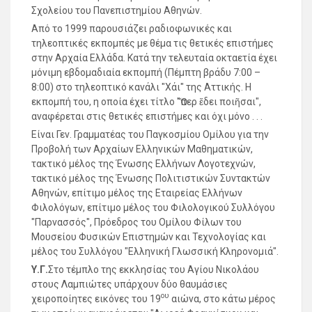
Σχολείου του Πανεπιστημίου Αθηνών.
Από το 1999 παρουσιάζει ραδιο­φωνικές και
τηλεοπτικές εκπομπές με θέμα τις θετικές επιστήμες
στην Αρχαία Ελλάδα. Κατά την τελευταία οκταετία έχει
μόνιμη εβδομαδιαία εκπομπή (Πέμπτη βράδυ 7:00 –
8:00) στο τηλεοπτικό κανάλι "Χάι" της Αττικής. Η
εκπομπή του, η οποία έχει τίτλο "Ὅπερ ἔδει ποιῆσαι",
αναφέρεται στις θετικές επιστήμες και όχι μόνο . . .
Είναι Γεν. Γραμματέας του Παγκοσμίου Ομίλου για την
Προβολή των Αρχαίων Ελληνικών Μαθηματικών,
τακτικό μέλος της Ένωσης Ελλήνων Λογοτεχνών,
τακτικό μέλος της Ένωσης Πολιτιστικών Συντακτών
Αθηνών, επίτιμο μέ­λος της Εταιρείας Ελλήνων
Φιλολόγων, επίτιμο μέλος του Φιλολογικού Συλλόγου
"Παρνασσός", Πρόεδρος του Ομίλου Φίλων του
Μουσείου Φυσικών Επιστημών και Τε­χνο­λο­γίας και
μέλος του Συλλόγου "Ελληνική Γλωσσική Κληρονομιά".
Υ.Γ.
Στο τέμπλο της εκκλησίας του Αγίου Νικολάου
στους Λαμπιώτες υπάρχουν δύο θαυμάσιες
ου
χειροποίητες εικόνες του 19
αιώνα, στο κάτω μέρος