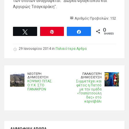
των οποίων αναγράφεται: "Δωρεά Φραγκίσκου και
Αργυρώς Τσαγκαράκη".
Αριθμός Προβολών: 152
0
Tweet
Pin
Share
SHARES
29 Ιανουαρίου 2014 in
Παλαιότερα Αρθρα
ΝΕΌΤΕΡΗ
ΠΑΛΑΙΌΤΕΡΗ
ΔΗΜΟΣΊΕΥΣΗ
ΔΗΜΟΣΊΕΥΣΗ
ΚΟΨΙΜΟ ΠΙΤΑΣ
Συμμετέχει και
Ο.Υ.Κ. ΣΤΟ
φέτος η Πατσό
ΠΑΝΑΚΡΟΝ
με την ομάδα
«Τσαπατσούλη
δες» στο
καρναβάλι
ΔΗΜΟΦΙΛΉ ΆΡΘΡΑ