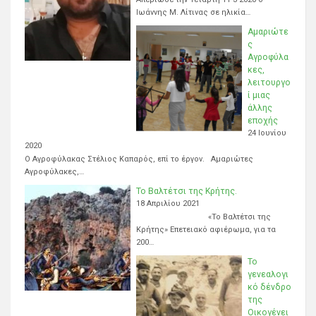
Ιωάννης Μ. Λίτινας σε ηλικία…
Αμαριώτε
ς
Αγροφύλα
κες,
λειτουργο
ί μιας
άλλης
εποχής
24 Ιουνίου
2020
Ο Αγροφύλακας Στέλιος Καπαρός, επί το έργον. Αμαριώτες
Αγροφύλακες,…
Το Βαλτέτσι της Κρήτης.
18 Απριλίου 2021
«Το Βαλτέτσι της
Κρήτης» Επετειακό αφιέρωμα, για τα
200…
Το
γενεαλογι
κό δένδρο
της
Οικογένει