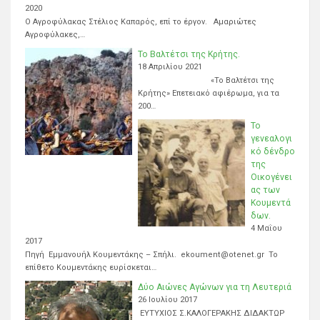
2020
Ο Αγροφύλακας Στέλιος Καπαρός, επί το έργον. Αμαριώτες
Αγροφύλακες,…
Το Βαλτέτσι της Κρήτης.
18 Απριλίου 2021
«Το Βαλτέτσι της
Κρήτης» Επετειακό αφιέρωμα, για τα
200…
Το
γενεαλογι
κό δένδρο
της
Οικογένει
ας των
Κουμεντά
δων.
4 Μαΐου
2017
Πηγή Εμμανουήλ Κουμεντάκης – Σπήλι. ekoument@otenet.gr Το
επίθετο Κουμεντάκης ευρίσκεται…
Δύο Αιώνες Αγώνων για τη Λευτεριά
26 Ιουλίου 2017
ΕΥΤΥΧΙΟΣ Σ.ΚΑΛΟΓΕΡΑΚΗΣ ΔΙΔΑΚΤΩΡ