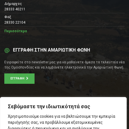
Δήμαρχος
28333 40211
Φαξ
28330 22104
Περισσότερα
ΕΓΓΡΑΦΗ ΣΤΗΝ ΑΜΑΡΙΩΤΙΚΗ ΦΩΝΗ
Εγγραφείτε στο newsletter μας για να μαθαίνετε άμεσα τα τελευταία νέα
της Ομοσπονδίας και να λαμβάνετε ηλεκτρονικά την Αμαριώτικη Φωνή.
ΕΓΓΡΑΦΉ
ΕΠΙΚΟΙΝΩΝΊΑ
Σεβόμαστε την ιδιωτικότητά σας
Σοφοκλέους 53Α, Αθήνα
Χρησιμοποιούμε cookies για να βελτιώσουμε την εμπειρία
Τ.Κ.: 105 53
περιήγησής σας, να προβάλλουμε εξατομικευμένες
Τηλ. – Fax: 210 33 14 346
διαφημίσεις ή περιεχόμενο και να αναλύουμε την