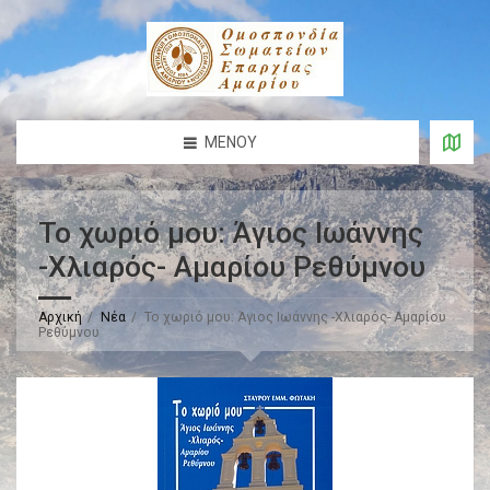
ΜΕΝΟΎ
Το χωριό μου: Άγιος Ιωάννης
-Χλιαρός- Αμαρίου Ρεθύμνου
Αρχική
Νέα
Το χωριό μου: Άγιος Ιωάννης -Χλιαρός- Αμαρίου
Ρεθύμνου