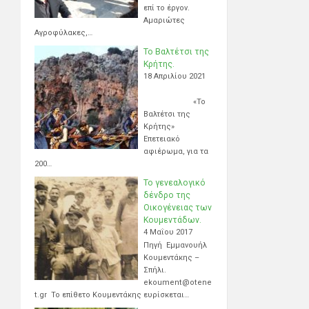
επί το έργον.
Αμαριώτες
Αγροφύλακες,…
Το Βαλτέτσι της
Κρήτης.
18 Απριλίου 2021
«Το
Βαλτέτσι της
Κρήτης»
Επετειακό
αφιέρωμα, για τα
200…
Το γενεαλογικό
δένδρο της
Οικογένειας των
Κουμεντάδων.
4 Μαΐου 2017
Πηγή Εμμανουήλ
Κουμεντάκης –
Σπήλι.
ekoument@otene
t.gr Το επίθετο Κουμεντάκης ευρίσκεται…