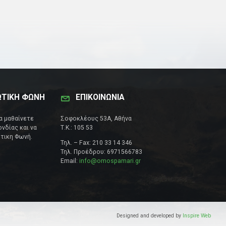
ΩΤΙΚΗ ΦΩΝΗ
ΕΠΙΚΟΙΝΩΝΊΑ
να μαθαίνετε
Σοφοκλέους 53Α, Αθήνα
νδίας και να
Τ.Κ.: 105 53
τικη Φωνή.
Τηλ. – Fax: 210 33 14 346
Τηλ. Προέδρου: 6971566783
Email:
info@omospamari.gr
Designed and developed by
Inspire Web