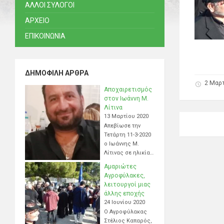
ΑΛΛΟΙ ΣΥΛΟΓΟΙ
ΑΡΧΕΙΟ
ΕΠΙΚΟΙΝΩΝΙΑ
ΔΗΜΟΦΙΛΉ ΆΡΘΡΑ
2 Μαρτ
Αποχαιρετισμός
στον Ιωάννη Μ.
Λίτινα
13 Μαρτίου 2020
Απεβίωσε την
Τετάρτη 11-3-2020
ο Ιωάννης Μ.
Λίτινας σε ηλικία…
Αμαριώτες
Αγροφύλακες,
λειτουργοί μιας
άλλης εποχής
24 Ιουνίου 2020
Ο Αγροφύλακας
Στέλιος Καπαρός,