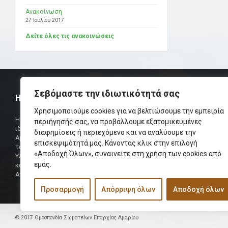
Ανακοίνωση
27 Ιουλίου 2017
Δείτε όλες τις ανακοινώσεις
Σεβόμαστε την ιδιωτικότητά σας
Η ΟΜΟΣΠΟΝΔΙΑ
ΧΡΗΣΙΜ
Χρησιμοποιούμε cookies για να βελτιώσουμε την εμπειρία
Τηλεφωνικό Κ
Η Ομοσπονδία Σωματείων Επαρχίας Αμαρίου
περιήγησής σας, να προβάλλουμε εξατομικευμένες
ιδρύθηκε και πήρε τη θέση της Ένωσης
διαφημίσεις ή περιεχόμενο και να αναλύουμε την
Δήμαρχος
Αμαριωτών, που λειτουργούσε από το 1966 μέχρι
επισκεψιμότητά μας. Κάνοντας κλικ στην επιλογή
Φαξ
το 1984.
«Αποδοχή Όλων», συναινείτε στη χρήση των cookies από
Υλοποιήθηκε σε συνεργασία των μελών του Δ.Σ
Περισσότερα
εμάς.
και των Δ.Σ των Αμαριώτικων Σωματείων της
Αττικής.
Προσαρμογή
Απόρριψη όλων
Αποδοχή όλων
© 2017 Ομοσπονδία Σωματείων Επαρχίας Αμαρίου