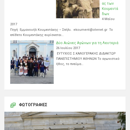
ας των
Κουμεντά
δων.
4 Μαΐου
2017
Πηγή Εμμανουήλ Κουμεντάκης – Σπήλι. ekoument@otenet.gr Το
επίθετο Κουμεντάκης ευρίσκεται…
Δύο Αιώνες Αγώνων για τη Λευτεριά
26 Ιουλίου 2017
ΕΥΤΥΧΙΟΣ Σ.ΚΑΛΟΓΕΡΑΚΗΣ ΔΙΔΑΚΤΩΡ
ΠΑΝΕΠΙΣΤΗΜΙΟΥ ΑΘΗΝΩΝ Το αγωνιστικό
ήθος, το πνεύμα…
ΦΩΤΟΓΡΑΦΊΕΣ