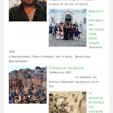
Ιωάννης Μ. Λίτινας σε ηλικία…
Αμαριώτε
ς
Αγροφύλα
κες,
λειτουργο
ί μιας
άλλης
εποχής
24 Ιουνίου
2020
Ο Αγροφύλακας Στέλιος Καπαρός, επί το έργον. Αμαριώτες
Αγροφύλακες,…
Το Βαλτέτσι της Κρήτης.
18 Απριλίου 2021
«Το Βαλτέτσι της
Κρήτης» Επετειακό αφιέρωμα, για τα
200…
Το
γενεαλογι
κό δένδρο
της
Οικογένει