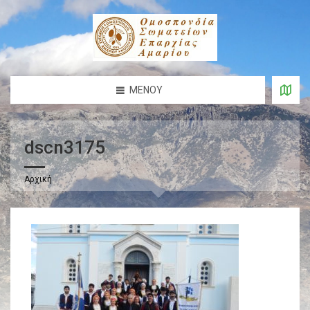
ΜΕΝΟΎ
dscn3175
Αρχική