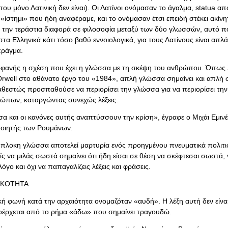
ου μόνο Λατινική δεν είναι). Οι Λατίνοι ονόμασαν το άγαλμα, statua απ
«ίστημι» που ήδη αναφέραμε, και το ονόμασαν έτσι επειδή στέκει ακίνη
 την τεράστια διαφορά σε φιλοσοφία μεταξύ των δύο γλωσσών, αυτό π
στα Ελληνικά κάτι τόσο βαθύ εννοιολογικά, για τους Λατίνους είναι απλά
πράγμα.
οφανής η σχέση που έχει η γλώσσα με τη σκέψη του ανθρώπου. Όπως λέ
rwell στο αθάνατο έργο του «1984», απλή γλώσσα σημαίνει και απλή 
καθεστώς προσπαθούσε να περιορίσει την γλώσσα για να περιορίσει τη
ώπων, καταργώντας συνεχώς λέξεις.
α και οι κανόνες αυτής αναπτύσσουν την κρίση», έγραφε ο Μιχάι Εμιν
ποιητής των Ρουμάνων.
πλοκη γλώσσα αποτελεί μαρτυρία ενός προηγμένου πνευματικά πολιτι
ς να μιλάς σωστά σημαίνει ότι ήδη είσαι σε θέση να σκέφτεσαι σωστά, 
όγο και όχι να παπαγαλίζεις λέξεις και φράσεις.
ΙΚΟΤΗΤΑ
κή φωνή κατά την αρχαιότητα ονομαζόταν «αυδή». Η λέξη αυτή δεν είναι
έρχεται από το ρήμα «άδω» που σημαίνει τραγουδώ.