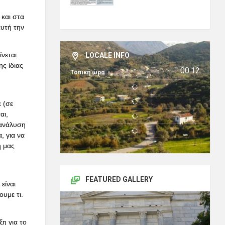
 και στα
αυτή την
νεται
LOCALE INFO
ς ίδιας
00:12
Τοπική ώρα
 (σε
αι,
 ανάλυση
, για να
ή μας
FEATURED GALLERY
είναι
υμε τι.
η για το