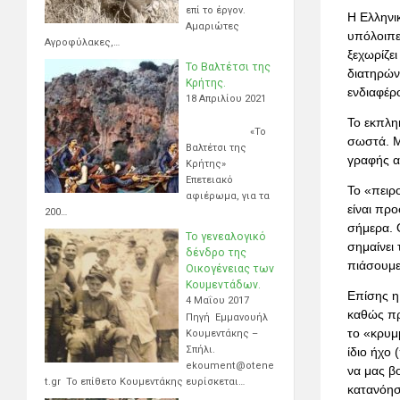
επί το έργον.
Η Ελληνικ
Αμαριώτες
υπόλοιπε
Αγροφύλακες,…
ξεχωρίζει
Το Βαλτέτσι της
διατηρών
Κρήτης.
ενδιαφέρ
18 Απριλίου 2021
Το εκπλη
«Το
σωστά. Μ
Βαλτέτσι της
γραφής α
Κρήτης»
Επετειακό
Το «πειρο
αφιέρωμα, για τα
είναι προ
200…
σήμερα. 
Το γενεαλογικό
σημαίνει
δένδρο της
πιάσουμε
Οικογένειας των
Κουμεντάδων.
Επίσης η
4 Μαΐου 2017
καθώς προ
Πηγή Εμμανουήλ
το «κρυμ
Κουμεντάκης –
Σπήλι.
ίδιο ήχο 
ekoument@otene
να μας β
t.gr Το επίθετο Κουμεντάκης ευρίσκεται…
κατανόησ