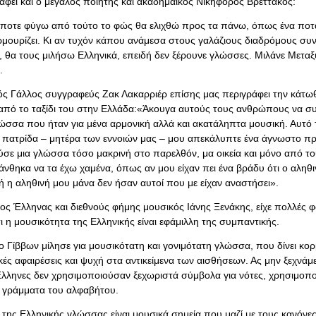
φει και ο μεγάλος ποιητής και ακαδημαϊκός Νικηφόρος Βρεττάκος:
ποτε φύγω από τούτο το φώς θα ελιχθώ προς τα πάνω, όπως ένα ποτ
μουρίζει. Κι αν τυχόν κάπου ανάμεσα στους γαλάζιους διαδρόμους σ
, θα τους μιλήσω Ελληνικά, επειδή δεν ξέρουνε γλώσσες. Μιλάνε Μεταξ
.
ς Γάλλος συγγραφεύς Ζακ Λακαρριέρ επίσης μας περιγράφει την κάτωθ
 από το ταξίδι του στην Ελλάδα:«Άκουγα αυτούς τους ανθρώπους να σ
λώσσα που ήταν για μένα αρμονική αλλά και ακατάληπτα μουσική. Αυτό τ
 πατρίδα – μητέρα των εννοιών μας – μου απεκάλυπτε ένα άγνωστο π
ύσε μια γλώσσα τόσο μακρινή στο παρελθόν, μα οικεία και μόνο από τ
άνθηκα να τα έχω χαμένα, όπως αν μου είχαν πει ένα βράδυ ότι ο αληθ
ή η αληθινή μου μάνα δεν ήσαν αυτοί που με είχαν αναστήσει».
ος Έλληνας και διεθνούς φήμης μουσικός Ιάνης Ξενάκης, είχε πολλές 
τι η μουσικότητα της Ελληνικής είναι εφάμιλλη της συμπαντικής.
ο Γίββων μίλησε για μουσικότατη και γονιμότατη γλώσσα, που δίνει κορμ
ές αφαιρέσεις και ψυχή στα αντικείμενα των αισθήσεων. Ας μην ξεχνάμε 
Έλληνες δεν χρησιμοποιούσαν ξεχωριστά σύμβολα για νότες, χρησιμοπ
τα γράμματα του αλφαβήτου.
 της Ελληνικής γλώσσας είναι μουσικά σημεία που μαζί με τους κανόνε