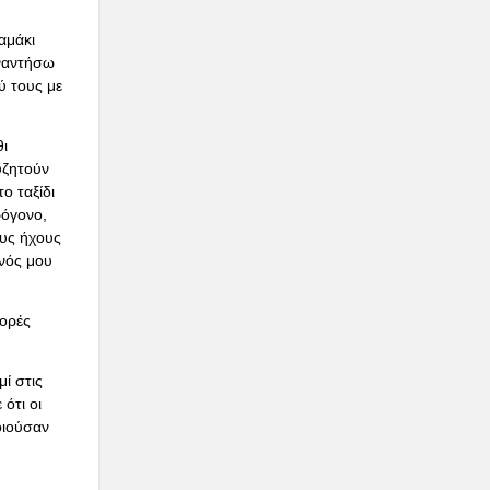
αμάκι
υναντήσω
ύ τους με
ι
υζητούν
ο ταξίδι
ρόγονο,
ους ήχους
ινός μου
φορές
ί στις
ότι οι
οιούσαν
ς