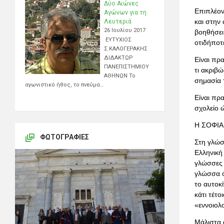
Δύο Αιώνες
Επιπλέον
Αγώνων για τη
και στην 
Λευτεριά
26 Ιουλίου 2017
βοηθήσει
ΕΥΤΥΧΙΟΣ
οτιδήποτ
Σ.ΚΑΛΟΓΕΡΑΚΗΣ
ΔΙΔΑΚΤΩΡ
Είναι πρ
ΠΑΝΕΠΙΣΤΗΜΙΟΥ
τι ακριβώ
ΑΘΗΝΩΝ Το
σημασία 
αγωνιστικό ήθος, το πνεύμα…
Είναι πρα
σχολείο 
Η ΣΟΦΙΑ
ΦΩΤΟΓΡΑΦΊΕΣ
Στη γλώσσ
Ελληνική
γλώσσες 
γλώσσα ό
το αυτοκ
κάτι τέτο
«εννοιολ
Μάλιστα 