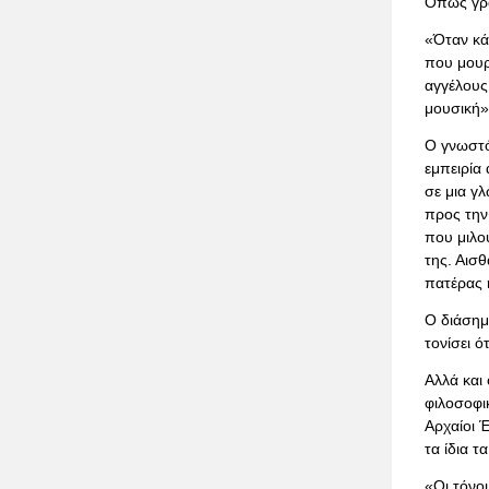
Όπως γρά
«Όταν κά
που μουρ
αγγέλους
μουσική»
Ο γνωστό
εμπειρία
σε μια γ
προς την
που μιλο
της. Αισθ
πατέρας 
Ο διάσημ
τονίσει ό
Αλλά και 
φιλοσοφικ
Αρχαίοι 
τα ίδια 
«Οι τόνοι