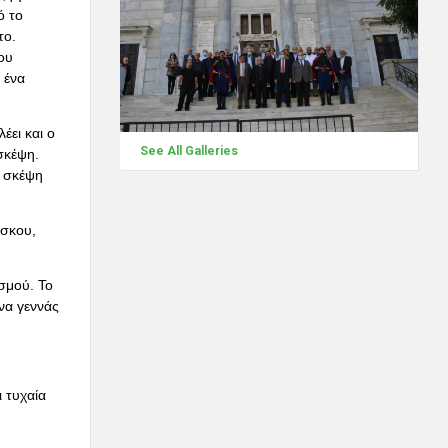
ό το
το.
ου
 ένα
ει και ο
See All Galleries
σκέψη.
ν σκέψη
έσκου,
σμού. Το
να γεννάς
 τυχαία