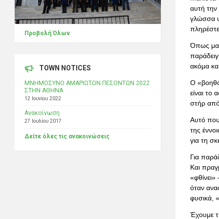
αυτή την 
γλώσσα υ
πληρέστερ
Προβολή Όλων
Όπως μας
παράδειγμ
ακόμα και
TOWN NOTICES
Ο «βοηθό
ΜΝΗΜΟΣΥΝΟ ΑΜΑΡΙΩΤΩΝ ΠΕΣΟΝΤΩΝ 2022
ΣΤΗΝ ΑΘΗΝΑ
είναι το 
12 Ιουνίου 2022
στήρ από 
Ανακοίνωση
Αυτό που 
27 Ιουλίου 2017
της έννοι
Δείτε όλες τις ανακοινώσεις
για τη σκ
Για παρά
Και πραγ
«φθίνει» 
όταν ανα
φυσικά, 
Έχουμε τη