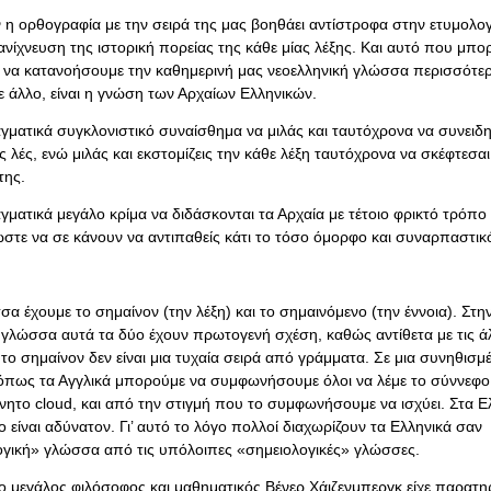
 η ορθογραφία με την σειρά της μας βοηθάει αντίστροφα στην ετυμολογ
ανίχνευση της ιστορική πορείας της κάθε μίας λέξης. Και αυτό που μπορ
 να κατανοήσουμε την καθημερινή μας νεοελληνική γλώσσα περισσότε
ε άλλο, είναι η γνώση των Αρχαίων Ελληνικών.
αγματικά συγκλονιστικό συναίσθημα να μιλάς και ταυτόχρονα να συνειδη
ς λές, ενώ μιλάς και εκστομίζεις την κάθε λέξη ταυτόχρονα να σκέφτεσαι
της.
γματικά μεγάλο κρίμα να διδάσκονται τα Αρχαία με τέτοιο φρικτό τρόπο
ώστε να σε κάνουν να αντιπαθείς κάτι το τόσο όμορφο και συναρπαστικ
α έχουμε το σημαίνον (την λέξη) και το σημαινόμενο (την έννοια). Στη
 γλώσσα αυτά τα δύο έχουν πρωτογενή σχέση, καθώς αντίθετα με τις ά
το σημαίνον δεν είναι μια τυχαία σειρά από γράμματα. Σε μια συνηθισμ
πως τα Αγγλικά μπορούμε να συμφωνήσουμε όλοι να λέμε το σύννεφο 
ίνητο cloud, και από την στιγμή που το συμφωνήσουμε να ισχύει. Στα Ε
ιο είναι αδύνατον. Γι’ αυτό το λόγο πολλοί διαχωρίζουν τα Ελληνικά σαν
ογική» γλώσσα από τις υπόλοιπες «σημειολογικές» γλώσσες.
ο μεγάλος φιλόσοφος και μαθηματικός Βένερ Χάιζενμπεργκ είχε παρατη