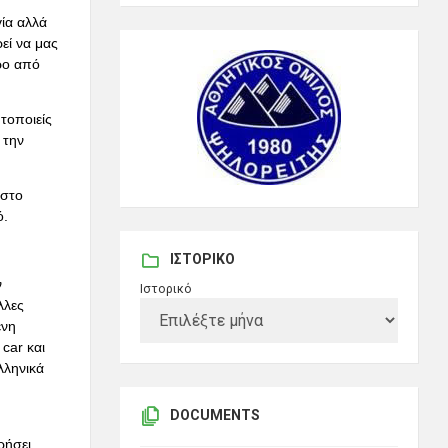
ία αλλά
εί να μας
ρο από
τοποιείς
 την
 στο
ό.
ΙΣΤΟΡΙΚΌ
ν
Ιστορικό
λλες
ένη
car και
λληνικά
DOCUMENTS
ρήσει