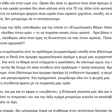
 έλθει και στην ώρα του. Ωραίο δεν είναι το φρούτο όταν είναι άγουρο ή
 και ωραία γυναίκα δεν είναι κάποια ούτε στα 70 της άλλα ούτε φυσικά
ύτε το καλύτερο φαγητό είναι ωραίο όταν είμαστε χορτάτοι, επειδή, σε 
η, δεν μπορούμε να το απολαύσουμε.
υμε την λέξη «ελευθερία» για την οποία το «Ετυμολογικόν Μέγα» διατεί
ελεύθειν όπου ερά» = το να πηγαίνει κανείς όπου αγαπά .. Άρα βάσει τη
ς, ελεύθερος είσαι όταν έχεις τη δυνατότητα να πάς όπου αγαπάς. Πόσο
υσα ερμηνεία!!!
 ετυμολογείται από το αγάλλομαι (ευχαριστιέμαι) επειδή όταν βλέπουμε
άση οι Θεοί) ένα όμορφο αρχαιοελληνικό άγαλμα η ψυχή μας ευχαριστείτ
ι. Και από το θέαμα αυτό επέρχεται η αγαλλίαση. Αν κάνουμε όμως την
 αυτής θα δούμε ότι είναι σύνθετη από αγάλλομαι + ίαση(=γιατρειά). Άρα
υμε, όταν βλέπουμε ένα όμορφο άγαλμα (ή οτιδήποτε όμορφο), η ψυχ
 και γιατρευόμαστε. Και πραγματικά, γνωρίζουμε όλοι ότι η ψυχική μας
η συνδέεται άμεσα με τη σωματική μας υγεία.
: και μια και το έφερε η «κουβέντα», η Ελληνική γλώσσα μας λέει και τι 
Από το στερητικό «α» και την λέξη σχήμα μπορούμε εύκολα να καταλάβο
είτε το λίγο.
ο σημείο, δεν μπορούμε παρά να σταθούμε στην αντίστοιχη Λατινική λέξ