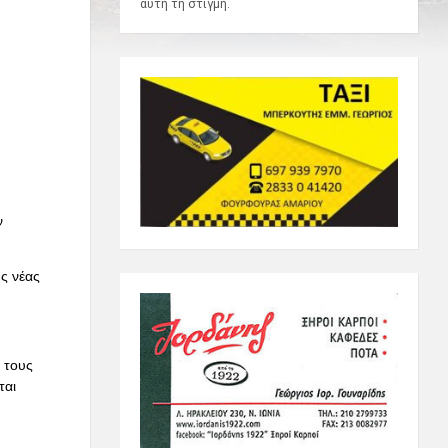
αυτή τη στιγμή.
ν
ς νέας
 τους
ται