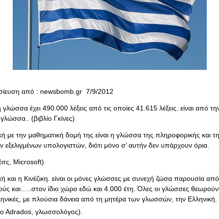
ίευση από : newsbomb.gr 7/9/2012
 γλώσσα έχει 490.000 λέξεις από τις οποίες 41.615 λέξεις. είναι από τη
γλώσσα.. (βιβλίο Γκίνες)
κή με την μαθηματική δομή της είναι η γλώσσα της πληροφορικής και τη
ν εξελιγμένων υπολογιστών, διότι μόνο σ’ αυτήν δεν υπάρχουν όρια.
ιτς, Microsoft)
ή και η Κινέζικη. είναι οι μόνες γλώσσες με συνεχή ζώσα παρουσία από
αούς και…..στον ίδιο χώρο εδώ και 4.000 έτη. Όλες οι γλώσσες θεωρούν
ηνικές, με πλούσια δάνεια από τη μητέρα των γλωσσών, την Ελληνική.
co Adrados, γλωσσολόγος).