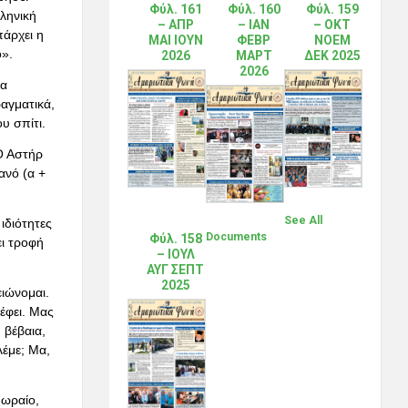
Φύλ. 161
Φύλ. 160
Φύλ. 159
λληνική
– ΑΠΡ
– ΙΑΝ
– ΟΚΤ
άρχει η
ΜΑΙ ΙΟΥΝ
ΦΕΒΡ
ΝΟΕΜ
ο».
2026
ΜΑΡΤ
ΔΕΚ 2025
2026
ια
ραγματικά,
υ σπίτι.
Ο Αστήρ
ρανό (α +
See All
ιδιότητες
Documents
Φύλ. 158
ει τροφή
– ΙΟΥΛ
ΑΥΓ ΣΕΠΤ
2025
ιώνομαι.
έφει. Μας
 βέβαια,
λέμε; Μα,
 ωραίο,