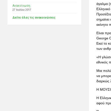
άγαλμα (π
Ανακοίνωση
Ελληνικό 
27 Ιουλίου 2017
Προσέξτε
Δείτε όλες τις ανακοινώσεις
σημαίνει 
ακίνητο 
Είναι πρ
George O
Εκεί το 
των ανθρ
«Η γλώσσ
εθνικός 
Μια πολύ
να μπορεί
διαρκώς λ
Η ΜΟΥΣ
Η Ελληνι
αφού προ