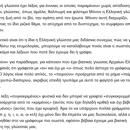
ή γλώσσα έχει λέξεις για έννοιες οι οποίες παραμένουν χωρίς απόδοση
ς γλώσσες, όπως άμιλλα, θαλπωρή και φιλότιμο Μόνον η Ελληνική γλ
 τη ζωή από το βίο, την αγάπη από τον έρωτα. Μόνον αυτή διαχωρίζει,
τας το ίδιο ριζικό θέμα, το ατύχημα από το δυστύχημα, το συμφέρον α
ον.
κτικό είναι ότι η ίδια η Ελληνική γλώσσα μας διδάσκει συνεχώς πώς να
έσω της ετυμολογίας, μπορούμε να καταλάβουμε ποιός είναι ο σωστό
κόμα και λέξεων που ποτέ δεν έχουμε δει ή γράψει.
ύνι» για παράδειγμα, για κάποιον που έχει βασικές γνώσεις Αρχαίων Ε
φανές ότι γράφεται με «ει» και όχι με «ι» όπως πολύ άστοχα το γράφου
Ο λόγος είναι πολύ απλός, το «πειρούνι» προέρχεται από το ρήμα «πε
 τρυπώ-διαπερνώ, ακριβώς επειδή τρυπάμε με αυτό το φαγητό για να το
.
 λέξη «συγκεκριμένος» φυσικά και δεν μπορεί να γραφτεί «συγκεκρυμμέ
έρχεται από το «κριμένος» (αυτός που έχει δηλαδή κριθεί) και όχι βέβ
μένος» (αυτός που έχει κρυφτεί). Άρα το να υπάρχουν πολλά γράμματα 
(π.χ. η, ι, υ, ει, οι κτλ) όχι μόνο δεν θα έπρεπε να μας δυσκολεύει, αλλά
οηθάει στο να γράφουμε πιο σωστά, εφόσον βέβαια έχουμε μια βασική
η της γλώσσας μας.