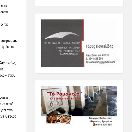
 στις
ώσσα
πό το
 γράφουμε
ς τρόπος
λληνικών,
με
ίρω» που
νος»,
αια από
για τον
 αντιθέτως