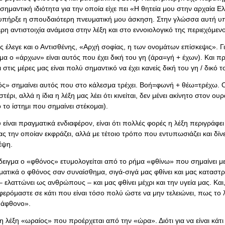
σημαντική ιδιότητα για την οποία είχε πει «Η θητεία μου στην αρχαία Ε
πήρξε η σπουδαιότερη πνευματική μου άσκηση. Στην γλώσσα αυτή υπ
η αντιστοιχία ανάμεσα στην λέξη και στο εννοιολογικό της περιεχόμεν
 έλεγε και ο Αντισθένης, «Αρχή σοφίας, η των ονομάτων επίσκεψις». Γ
α ο «άρχων» είναι αυτός που έχει δική του γη (άρα=γή + έχων). Και π
 στις μέρες μας είναι πολύ σημαντικό να έχει κανείς δική του γη / δικό το
ς» σημαίνει αυτός που στο κάλεσμα τρέχει. Βοή=φωνή + θέω=τρέχω. 
αστέρι, αλλά η ίδια η λέξη μας λέει ότι κινείται, δεν μένει ακίνητο στον ου
το ίστημι που σημαίνει στέκομαι).
είναι πραγματικά ενδιαφέρον, είναι ότι πολλές φορές η λέξη περιγράφει 
ας την οποίαν εκφράζει, αλλά με τέτοιο τρόπο που εντυπωσιάζει και δίν
έψη.
δειγμα ο «φθόνος» ετυμολογείται από το ρήμα «φθίνω» που σημαίνει με
ματικά ο φθόνος σαν συναίσθημα, σιγά-σιγά μας φθίνει και μας καταστρ
– ελαττώνει ως ανθρώπους – και μας φθίνει μέχρι και την υγεία μας. Και,
φερόμαστε σε κάτι που είναι τόσο πολύ ώστε να μην τελειώνει, πως το 
«άφθονο».
 λέξη «ωραίος» που προέρχεται από την «ώρα». Διότι για να είναι κάτι