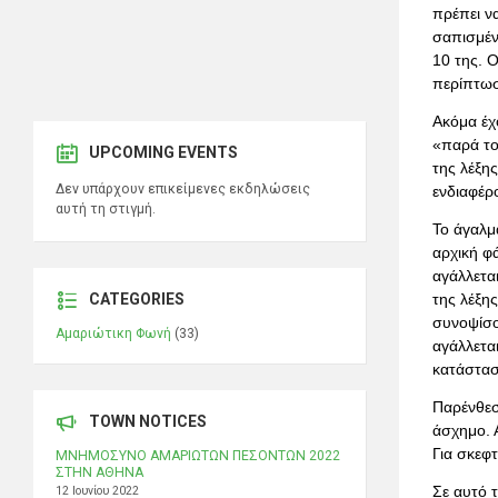
πρέπει να
σαπισμένο
10 της. Ο
περίπτωσ
Ακόμα έχο
«παρά το 
UPCOMING EVENTS
της λέξη
Δεν υπάρχουν επικείμενες εκδηλώσεις
ενδιαφέρο
αυτή τη στιγμή.
Το άγαλμα
αρχική φ
αγάλλετα
της λέξης
CATEGORIES
συνοψίσο
Αμαριώτικη Φωνή
(33)
αγάλλεται
κατάστασ
Παρένθεση
TOWN NOTICES
άσχημο. 
Για σκεφτ
ΜΝΗΜΟΣΥΝΟ ΑΜΑΡΙΩΤΩΝ ΠΕΣΟΝΤΩΝ 2022
ΣΤΗΝ ΑΘΗΝΑ
Σε αυτό τ
12 Ιουνίου 2022