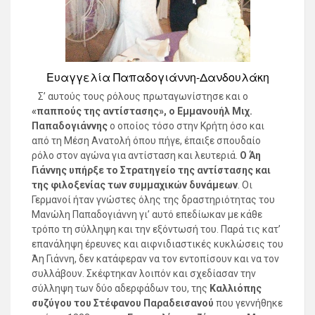
Ευαγγελία Παπαδογιάννη-Δανδουλάκη
Σ’ αυτούς τους ρόλους πρωταγωνίστησε και ο
«παππούς της αντίστασης», ο Εμμανουήλ Μιχ.
Παπαδογιάννης
ο οποίος τόσο στην Κρήτη όσο και
από τη Μέση Ανατολή όπου πήγε, έπαιξε σπουδαίο
ρόλο στον αγώνα για αντίσταση και λευτεριά.
Ο Άη
Γιάννης υπήρξε το Στρατηγείο της αντίστασης και
της φιλοξενίας των συμμαχικών δυνάμεων
. Οι
Γερμανοί ήταν γνώστες όλης της δραστηριότητας του
Μανώλη Παπαδογιάννη γι’ αυτό επεδίωκαν με κάθε
τρόπο τη σύλληψη και την εξόντωσή του. Παρά τις κατ’
επανάληψη έρευνες και αιφνιδιαστικές κυκλώσεις του
Άη Γιάννη, δεν κατάφεραν να τον εντοπίσουν και να τον
συλλάβουν. Σκέφτηκαν λοιπόν και σχεδίασαν την
σύλληψη των δύο αδερφάδων του, της
Καλλιόπης
συζύγου του Στέφανου Παραδεισανού
που γεννήθηκε