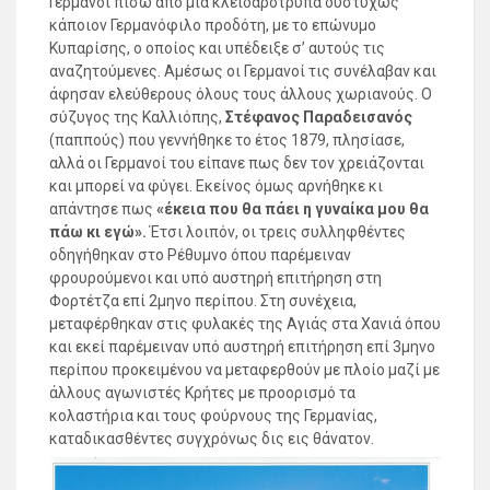
Γερμανοί πίσω από μια κλειδαρότρυπα δυστυχώς
κάποιον Γερμανόφιλο προδότη, με το επώνυμο
Kυπαρίσης, ο οποίος και υπέδειξε σ’ αυτούς τις
αναζητούμενες. Αμέσως οι Γερμανοί τις συνέλαβαν και
άφησαν ελεύθερους όλους τους άλλους χωριανούς. Ο
σύζυγος της Καλλιόπης,
Στέφανος Παραδεισανός
(παππούς) που γεννήθηκε το έτος 1879, πλησίασε,
αλλά οι Γερμανοί του είπανε πως δεν τον χρειάζονται
και μπορεί να φύγει. Εκείνος όμως αρνήθηκε κι
απάντησε πως
«έκεια που θα πάει η γυναίκα μου θα
πάω κι εγώ».
Έτσι λοιπόν, οι τρεις συλληφθέντες
οδηγήθηκαν στο Ρέθυμνο όπου παρέμειναν
φρουρούμενοι και υπό αυστηρή επιτήρηση στη
Φορτέτζα επί 2μηνο περίπου. Στη συνέχεια,
μεταφέρθηκαν στις φυλακές της Αγιάς στα Χανιά όπου
και εκεί παρέμειναν υπό αυστηρή επιτήρηση επί 3μηνο
περίπου προκειμένου να μεταφερθούν με πλοίο μαζί με
άλλους αγωνιστές Κρήτες με προορισμό τα
κολαστήρια και τους φούρνους της Γερμανίας,
καταδικασθέντες συγχρόνως δις εις θάνατον.