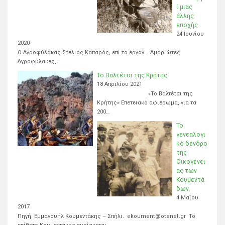
ί μιας
άλλης
εποχής
24 Ιουνίου
2020
Ο Αγροφύλακας Στέλιος Καπαρός, επί το έργον. Αμαριώτες
Αγροφύλακες,…
Το Βαλτέτσι της Κρήτης.
18 Απριλίου 2021
«Το Βαλτέτσι της
Κρήτης» Επετειακό αφιέρωμα, για τα
200…
Το
γενεαλογι
κό δένδρο
της
Οικογένει
ας των
Κουμεντά
δων.
4 Μαΐου
2017
Πηγή Εμμανουήλ Κουμεντάκης – Σπήλι. ekoument@otenet.gr Το