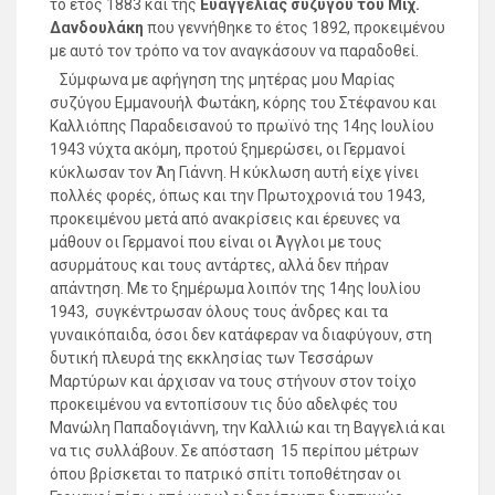
το έτος 1883 και της
Ευαγγελίας συζύγου του Μιχ.
Δανδουλάκη
που γεννήθηκε το έτος 1892, προκειμένου
με αυτό τον τρόπο να τον αναγκάσουν να παραδοθεί.
Σύμφωνα με αφήγηση της μητέρας μου Μαρίας
συζύγου Εμμανουήλ Φωτάκη, κόρης του Στέφανου και
Καλλιόπης Παραδεισανού το πρωϊνό της 14ης Ιουλίου
1943 νύχτα ακόμη, προτού ξημερώσει, οι Γερμανοί
κύκλωσαν τον Άη Γιάννη. Η κύκλωση αυτή είχε γίνει
πολλές φορές, όπως και την Πρωτοχρονιά του 1943,
προκειμένου μετά από ανακρίσεις και έρευνες να
μάθουν οι Γερμανοί που είναι οι Άγγλοι με τους
ασυρμάτους και τους αντάρτες, αλλά δεν πήραν
απάντηση. Με το ξημέρωμα λοιπόν της 14ης Ιουλίου
1943, συγκέντρωσαν όλους τους άνδρες και τα
γυναικόπαιδα, όσοι δεν κατάφεραν να διαφύγουν, στη
δυτική πλευρά της εκκλησίας των Τεσσάρων
Μαρτύρων και άρχισαν να τους στήνουν στον τοίχο
προκειμένου να εντοπίσουν τις δύο αδελφές του
Μανώλη Παπαδογιάννη, την Καλλιώ και τη Βαγγελιά και
να τις συλλάβουν. Σε απόσταση 15 περίπου μέτρων
όπου βρίσκεται το πατρικό σπίτι τοποθέτησαν οι