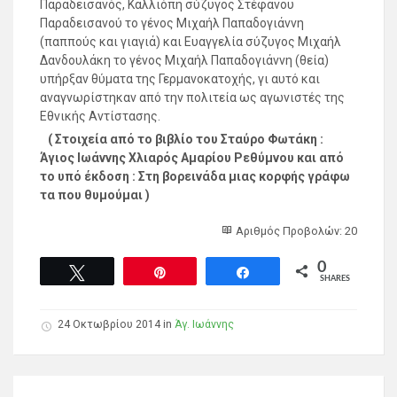
Παραδεισανός, Καλλιόπη σύζυγος Στέφανου
Παραδεισανού το γένος Μιχαήλ Παπαδογιάννη
(παππούς και γιαγιά) και Ευαγγελία σύζυγος Μιχαήλ
Δανδουλάκη το γένος Μιχαήλ Παπαδογιάννη (θεία)
υπήρξαν θύματα της Γερμανοκατοχής, γι αυτό και
αναγνωρίστηκαν από την πολιτεία ως αγωνιστές της
Εθνικής Αντίστασης.
( Στοιχεία από το βιβλίο του Σταύρο Φωτάκη :
Άγιος Ιωάννης Χλιαρός Αμαρίου Ρεθύμνου και από
το υπό έκδοση : Στη βορεινάδα μιας κορφής γράφω
τα που θυμούμαι )
Αριθμός Προβολών: 20
0
Tweet
Pin
Share
SHARES
24 Οκτωβρίου 2014 in
Άγ. Ιωάννης