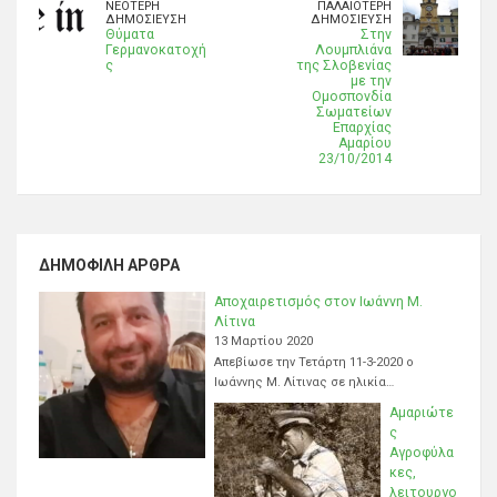
ΝΕΌΤΕΡΗ
ΠΑΛΑΙΌΤΕΡΗ
ΔΗΜΟΣΊΕΥΣΗ
ΔΗΜΟΣΊΕΥΣΗ
Θύματα
Στην
Γερμανοκατοχή
Λουμπλιάνα
ς
της Σλοβενίας
με την
Ομοσπονδία
Σωματείων
Επαρχίας
Αμαρίου
23/10/2014
ΔΗΜΟΦΙΛΉ ΆΡΘΡΑ
Αποχαιρετισμός στον Ιωάννη Μ.
Λίτινα
13 Μαρτίου 2020
Απεβίωσε την Τετάρτη 11-3-2020 ο
Ιωάννης Μ. Λίτινας σε ηλικία…
Αμαριώτε
ς
Αγροφύλα
κες,
λειτουργο