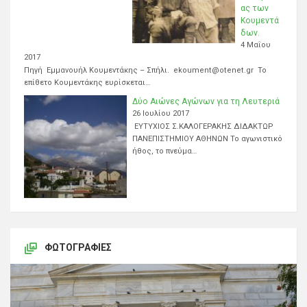
ας των
Κουμεντά
δων.
4 Μαΐου
2017
Πηγή Εμμανουήλ Κουμεντάκης – Σπήλι. ekoument@otenet.gr Το
επίθετο Κουμεντάκης ευρίσκεται…
Δύο Αιώνες Αγώνων για τη Λευτεριά
26 Ιουλίου 2017
ΕΥΤΥΧΙΟΣ Σ.ΚΑΛΟΓΕΡΑΚΗΣ ΔΙΔΑΚΤΩΡ
ΠΑΝΕΠΙΣΤΗΜΙΟΥ ΑΘΗΝΩΝ Το αγωνιστικό
ήθος, το πνεύμα…
ΦΩΤΟΓΡΑΦΊΕΣ