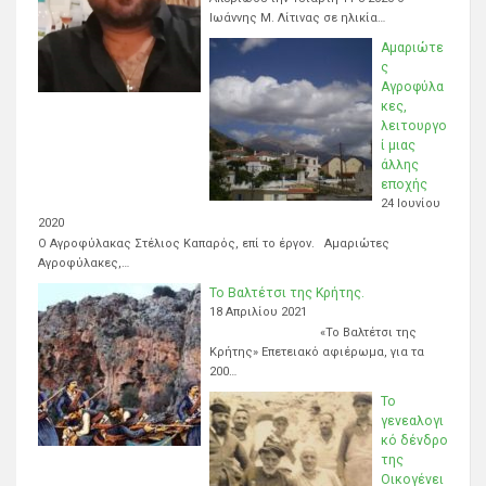
Ιωάννης Μ. Λίτινας σε ηλικία…
Αμαριώτε
ς
Αγροφύλα
κες,
λειτουργο
ί μιας
άλλης
εποχής
24 Ιουνίου
2020
Ο Αγροφύλακας Στέλιος Καπαρός, επί το έργον. Αμαριώτες
Αγροφύλακες,…
Το Βαλτέτσι της Κρήτης.
18 Απριλίου 2021
«Το Βαλτέτσι της
Κρήτης» Επετειακό αφιέρωμα, για τα
200…
Το
γενεαλογι
κό δένδρο
της
Οικογένει