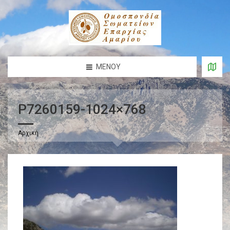
ΜΕΝΟΎ
P7260159-1024×768
Αρχική