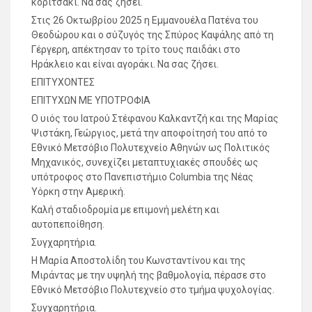
κοριτσάκι. Να σας ζήσει.
Στις 26 Οκτωβρίου 2025 η Εμμανουέλα Πατένα του
Θεοδώρου και ο σύζυγός της Σπύρος Καψάλης από τη
Γέργερη, απέκτησαν το τρίτο τους παιδάκι στο
Ηράκλειο και είναι αγοράκι. Να σας ζήσει.
ΕΠΙΤΥΧΟΝΤΕΣ
ΕΠΙΤΥΧΩΝ ΜΕ ΥΠΟΤΡΟΦΙΑ
Ο υιός του Ιατρού Στέφανου Καλκαντζή και της Μαρίας
Ψιστάκη, Γεώργιος, μετά την αποφοίτησή του από το
Εθνικό Μετσόβιο Πολυτεχνείο Αθηνών ως Πολιτικός
Μηχανικός, συνεχίζει μεταπτυχιακές σπουδές ως
υπότροφος στο Πανεπιστήμιο Columbia της Νέας
Υόρκη στην Αμερική.
Καλή σταδιοδρομία με επιμονή μελέτη και
αυτοπεποίθηση.
Συγχαρητήρια.
Η Μαρία Αποστολίδη του Κωνσταντίνου και της
Μιράντας με την υψηλή της βαθμολογία, πέρασε στο
Εθνικό Μετσόβιο Πολυτεχνείο στο τμήμα ψυχολογίας.
Συγχαρητήρια.