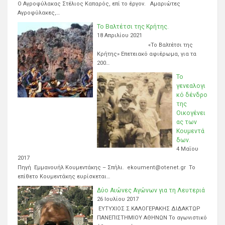
Ο Αγροφύλακας Στέλιος Καπαρός, επί το έργον. Αμαριώτες
Αγροφύλακες,…
Το Βαλτέτσι της Κρήτης.
18 Απριλίου 2021
«Το Βαλτέτσι της
Κρήτης» Επετειακό αφιέρωμα, για τα
200…
Το
γενεαλογι
κό δένδρο
της
Οικογένει
ας των
Κουμεντά
δων.
4 Μαΐου
2017
Πηγή Εμμανουήλ Κουμεντάκης – Σπήλι. ekoument@otenet.gr Το
επίθετο Κουμεντάκης ευρίσκεται…
Δύο Αιώνες Αγώνων για τη Λευτεριά
26 Ιουλίου 2017
ΕΥΤΥΧΙΟΣ Σ.ΚΑΛΟΓΕΡΑΚΗΣ ΔΙΔΑΚΤΩΡ
ΠΑΝΕΠΙΣΤΗΜΙΟΥ ΑΘΗΝΩΝ Το αγωνιστικό