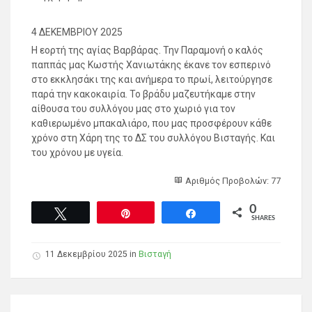
4 ΔΕΚΕΜΒΡΙΟΥ 2025
Η εορτή της αγίας Βαρβάρας. Την Παραμονή ο καλός
παππάς μας Κωστής Χανιωτάκης έκανε τον εσπερινό
στο εκκλησάκι της και ανήμερα το πρωί, λειτούργησε
παρά την κακοκαιρία. Το βράδυ μαζευτήκαμε στην
αίθουσα του συλλόγου μας στο χωριό για τον
καθιερωμένο μπακαλιάρο, που μας προσφέρουν κάθε
χρόνο στη Χάρη της το ΔΣ του συλλόγου Βισταγής. Και
του χρόνου με υγεία.
Αριθμός Προβολών: 77
0
Tweet
Pin
Share
SHARES
11 Δεκεμβρίου 2025 in
Βισταγή