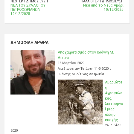
ΝΕΌΤΕΡΗ ΔΗΜΟΣΊΕΥΣΗ
ΠΑΛΑΙΌΤΕΡΗ ΔΗΜΟΣΊΕΥΣΗ
ΝΕΑ ΤΟΥ ΣΥΛΛΟΓΟΥ
Νέα από το Νεύς Αμάρι
ΠΕΤΡΟΧΩΡΙΑΝΩΝ
10/12/2025
12/12/2025
ΔΗΜΟΦΙΛΉ ΆΡΘΡΑ
Αποχαιρετισμός στον Ιωάννη Μ.
Λίτινα
13 Μαρτίου 2020
Απεβίωσε την Τετάρτη 11-3-2020 ο
Ιωάννης Μ. Λίτινας σε ηλικία…
Αμαριώτε
ς
Αγροφύλα
κες,
λειτουργο
ί μιας
άλλης
εποχής
24 Ιουνίου
2020