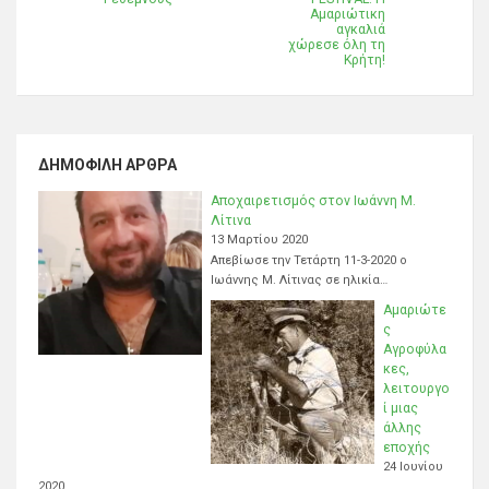
Αμαριώτικη
αγκαλιά
χώρεσε όλη τη
Κρήτη!
ΔΗΜΟΦΙΛΉ ΆΡΘΡΑ
Αποχαιρετισμός στον Ιωάννη Μ.
Λίτινα
13 Μαρτίου 2020
Απεβίωσε την Τετάρτη 11-3-2020 ο
Ιωάννης Μ. Λίτινας σε ηλικία…
Αμαριώτε
ς
Αγροφύλα
κες,
λειτουργο
ί μιας
άλλης
εποχής
24 Ιουνίου
2020