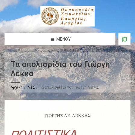
ΜΕΝΟΎ
Τα απολισρίδια του Γιώργη
Λέκκα
Αρχική
Νέα
Τα απολισρίδια του Γιώργη Λέκκα