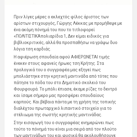
Πριν λίγες μέρες ο εκλεχτός φίλος άριστος των
αρίστων στιχουργός, Γώργης Λέκκας με προμήθεψε με
ένα ακόμη πόνημά του που το τιτλοφορεί
«ΠΟΛΙΤΙΣΤΙΚΑπολιαρίδια 1, Δεν είμαι ειδικός για
βιβλιοκριτικές, αλλά θα προσπαθήσω να γράψω δυο
λόγια τση καρδιάς.
Η αφιέρωση σπουδαία αφού ΑΦΙΕΡΩΝΕΤΑΙ τιμής
ένεκεν στους αφανείς ήρωες τση Κρήτης. Στα
προλογικά του ο συγγραφέα μας εξηγεί πως
μπολιάστηκε στην κρητική μαντινάδα από τότες που
πάτησε το πόδα του στο Δημοτικό σκολειό του
Φουρφουρά. Το μπόλι έπιασε, έκαμε ρίζες το δεντρό
και ίσαμε σήμερο μας προσφέρει σπουδαίους
καρπούς. Και βέβαια πάντα με τη χρήση της τοπικής
διαλέχτου πρωταρχικό λιπαντικό στοιχείο για το
στέλιωμα της σωστής κρητικής μαντινάδας.
Στην εισαγωγή του ο συγγραφέας ενημερώνει πως
τούτο το πόνημά του είναι μια σειρά από τον πλούτο
των μαντινάδων του και φυσικά θα ακολουθήσουνε