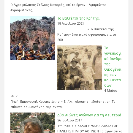
Ο Αγροφύλακας Στέλιος Καπαρός, επί το έργον. Αμαριώτες
Αγροφύλακες,…
Το Βαλτέτσι της Κρήτης.
18 Απριλίου 2021
«Το Βαλτέτσι της
Κρήτης» Επετειακό αφιέρωμα, για τα
200…
Το
γενεαλογι
κό δένδρο
της
Οικογένει
ας των
Κουμεντά
δων.
4 Μαΐου
2017
Πηγή Εμμανουήλ Κουμεντάκης – Σπήλι. ekoument@otenet.gr Το
επίθετο Κουμεντάκης ευρίσκεται…
Δύο Αιώνες Αγώνων για τη Λευτεριά
26 Ιουλίου 2017
ΕΥΤΥΧΙΟΣ Σ.ΚΑΛΟΓΕΡΑΚΗΣ ΔΙΔΑΚΤΩΡ
ΠΑΝΕΠΙΣΤΗΜΙΟΥ ΑΘΗΝΩΝ Το αγωνιστικό