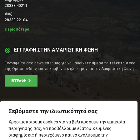
28333 40211
Φαξ
28330 22104
Περισσότερα
ΕΓΓΡΑΦΗ ΣΤΗΝ ΑΜΑΡΙΩΤΙΚΗ ΦΩΝΗ
Εγγραφείτε στο newsletter μας για να μαθαίνετε άμεσα τα τελευταία νέα
της Ομοσπονδίας και να λαμβάνετε ηλεκτρονικά την Αμαριώτικη Φωνή.
ΕΓΓΡΑΦΉ
ΕΠΙΚΟΙΝΩΝΊΑ
Σεβόμαστε την ιδιωτικότητά σας
Σοφοκλέους 53Α, Αθήνα
Χρησιμοποιούμε cookies για να βελτιώσουμε την εμπειρία
Τ.Κ.: 105 53
περιήγησής σας, να προβάλλουμε εξατομικευμένες
Τηλ. – Fax: 210 33 14 346
διαφημίσεις ή περιεχόμενο και να αναλύουμε την
Τηλ. Προέδρου: 6971566783