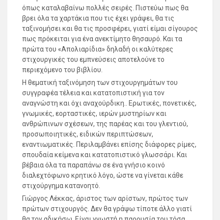
όπως καταλαβαίνω πολλές σειρές. Πιστεύω πως θα
βρει όλα τα χαρτάκια που τις έχει γράψει, θα τις
ταξινομήσει και θα τις προσφέρει, γιατί είμαι σίγουρος
πως πρόκειται για ένα ανεκτίμητο θησαυρό. Και τα
πρώτα του «Απολιαρίδια» δηλαδή οι καλύτερες
στιχουργικές του εμπνεύσεις αποτελούνε το
περιεχόμενο του βιβλίου.
Η θεματική ταξινόμηση των στιχουργημάτων του
συγγραφέα τέλεια και κατατοπιστική για τον
αναγνώστη και όχι αναχούρδικη.. Ερωτικές, πονετικές,
γνωμικές, εορταστικές, ιερών μυστηρίων και
ανθρώπινων σχέσεων, της παρέας και του γλεντιού,
προσωποιητικές, ειδικών περιπτώσεων,
εναντιωματικές. Περιλαμβάνει επίσης διάφορες ρίμες,
σπουδαία κείμενα και κατατοπιστικό γλωσσάρι. Και
βέβαια όλα τα παραπάνω σε ένα γνήσιο κοινό
διαλεχτόφωνο κρητικό λόγο, ώστε να γίνεται κάθε
στιχούργημα κατανοητό.
Γιώργος Λέκκας, άριστος των αρίστων, πρώτος των
πρώτων στιχουργός. Δεν θα γράψω τίποτε άλλο γιατί
θα τον αδικήσω. Είναι γνωστή η παρουσία του τόσα