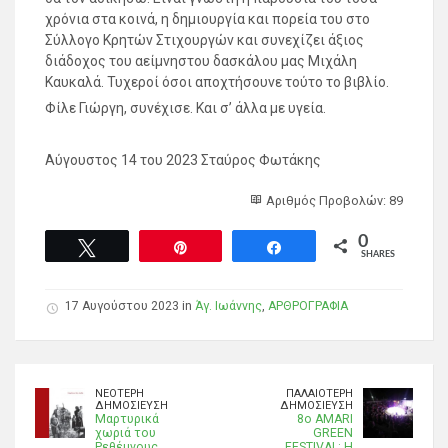
χρόνια στα κοινά, η δημιουργία και πορεία του στο
Σύλλογο Κρητών Στιχουργών και συνεχίζει άξιος
διάδοχος του αείμνηστου δασκάλου μας Μιχάλη
Καυκαλά. Τυχεροί όσοι αποχτήσουνε τούτο το βιβλίο.
Φίλε Γιώργη, συνέχισε. Και σ’ άλλα με υγεία.
Αύγουστος 14 του 2023 Σταύρος Φωτάκης
Αριθμός Προβολών: 89
0
Tweet
Pin
Share
SHARES
17 Αυγούστου 2023 in
Άγ. Ιωάννης
,
ΑΡΘΡΟΓΡΑΦΙΑ
ΝΕΌΤΕΡΗ
ΠΑΛΑΙΌΤΕΡΗ
ΔΗΜΟΣΊΕΥΣΗ
ΔΗΜΟΣΊΕΥΣΗ
Μαρτυρικά
8ο AMARI
χωριά του
GREEN
Ρεθέμνους
FESTIVAL: Η