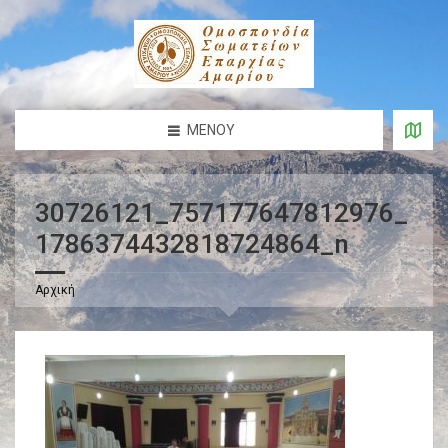
ΜΕΝΟΎ
30726121_757177647812976_
1786374432818724864_n
Αρχική