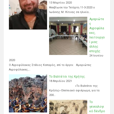
13 Μαρτίου 2020
Απεβίωσε την Τετάρτη 11-3-2020 ο
Ιωάννης Μ. Λίτινας σε ηλικία…
Αμαριώτε
ς
Αγροφύλα
κες,
λειτουργο
ί μιας
άλλης
εποχής
24 Ιουνίου
2020
Ο Αγροφύλακας Στέλιος Καπαρός, επί το έργον. Αμαριώτες
Αγροφύλακες,…
Το Βαλτέτσι της Κρήτης.
18 Απριλίου 2021
«Το Βαλτέτσι της
Κρήτης» Επετειακό αφιέρωμα, για τα
200…
Το
γενεαλογι
κό δένδρο