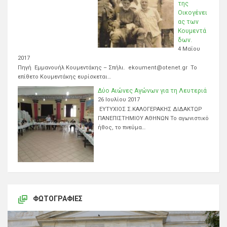
της
Οικογένει
ας των
Κουμεντά
δων.
4 Μαΐου
2017
Πηγή Εμμανουήλ Κουμεντάκης – Σπήλι. ekoument@otenet.gr Το
επίθετο Κουμεντάκης ευρίσκεται…
Δύο Αιώνες Αγώνων για τη Λευτεριά
26 Ιουλίου 2017
ΕΥΤΥΧΙΟΣ Σ.ΚΑΛΟΓΕΡΑΚΗΣ ΔΙΔΑΚΤΩΡ
ΠΑΝΕΠΙΣΤΗΜΙΟΥ ΑΘΗΝΩΝ Το αγωνιστικό
ήθος, το πνεύμα…
ΦΩΤΟΓΡΑΦΊΕΣ