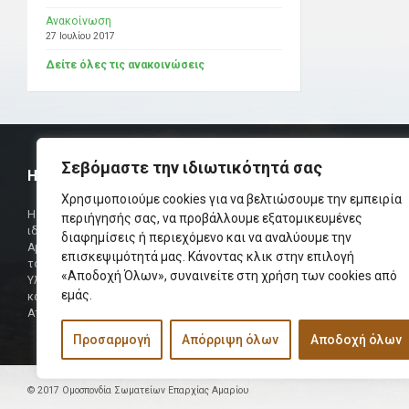
Ανακοίνωση
27 Ιουλίου 2017
Δείτε όλες τις ανακοινώσεις
Σεβόμαστε την ιδιωτικότητά σας
Η ΟΜΟΣΠΟΝΔΙΑ
ΧΡΗΣΙΜ
Χρησιμοποιούμε cookies για να βελτιώσουμε την εμπειρία
Τηλεφωνικό Κ
Η Ομοσπονδία Σωματείων Επαρχίας Αμαρίου
περιήγησής σας, να προβάλλουμε εξατομικευμένες
ιδρύθηκε και πήρε τη θέση της Ένωσης
διαφημίσεις ή περιεχόμενο και να αναλύουμε την
Δήμαρχος
Αμαριωτών, που λειτουργούσε από το 1966 μέχρι
επισκεψιμότητά μας. Κάνοντας κλικ στην επιλογή
Φαξ
το 1984.
«Αποδοχή Όλων», συναινείτε στη χρήση των cookies από
Υλοποιήθηκε σε συνεργασία των μελών του Δ.Σ
Περισσότερα
εμάς.
και των Δ.Σ των Αμαριώτικων Σωματείων της
Αττικής.
Προσαρμογή
Απόρριψη όλων
Αποδοχή όλων
© 2017 Ομοσπονδία Σωματείων Επαρχίας Αμαρίου