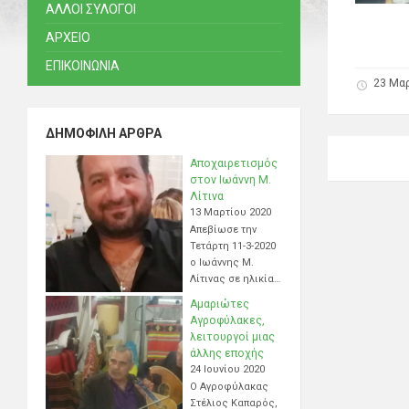
ΑΛΛΟΙ ΣΥΛΟΓΟΙ
ΑΡΧΕΙΟ
ΕΠΙΚΟΙΝΩΝΙΑ
23 Μα
ΔΗΜΟΦΙΛΉ ΆΡΘΡΑ
Αποχαιρετισμός
στον Ιωάννη Μ.
Λίτινα
13 Μαρτίου 2020
Απεβίωσε την
Τετάρτη 11-3-2020
ο Ιωάννης Μ.
Λίτινας σε ηλικία…
Αμαριώτες
Αγροφύλακες,
λειτουργοί μιας
άλλης εποχής
24 Ιουνίου 2020
Ο Αγροφύλακας
Στέλιος Καπαρός,