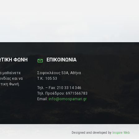
ΩΤΙΚΗ ΦΩΝΗ
ΕΠΙΚΟΙΝΩΝΊΑ
να μαθαίνετε
Σοφοκλέους 53Α, Αθήνα
νδίας και να
Τ.Κ.: 105 53
τικη Φωνή.
Τηλ. – Fax: 210 33 14 346
Τηλ. Προέδρου: 6971566783
Email:
info@omospamari.gr
Designed and developed by
Inspire Web