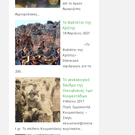
επί το έργον.
Αμαριώτες
Αγροφύλακες,…
Το Βαλτέτσι της
Κρήτης.
18 Απριλίου 2021
«Το
Βαλτέτσι της
Κρήτης»
Επετειακό
αφιέρωμα, για τα
200…
Το γενεαλογικό
δένδρο της
Οικογένειας των
Κουμεντάδων.
4 Μαΐου 2017
Πηγή Εμμανουήλ
Κουμεντάκης –
Σπήλι.
ekoument@otene
t.gr Το επίθετο Κουμεντάκης ευρίσκεται…