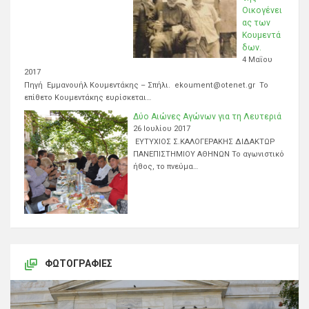
Οικογένει
ας των
Κουμεντά
δων.
4 Μαΐου
2017
Πηγή Εμμανουήλ Κουμεντάκης – Σπήλι. ekoument@otenet.gr Το
επίθετο Κουμεντάκης ευρίσκεται…
Δύο Αιώνες Αγώνων για τη Λευτεριά
26 Ιουλίου 2017
ΕΥΤΥΧΙΟΣ Σ.ΚΑΛΟΓΕΡΑΚΗΣ ΔΙΔΑΚΤΩΡ
ΠΑΝΕΠΙΣΤΗΜΙΟΥ ΑΘΗΝΩΝ Το αγωνιστικό
ήθος, το πνεύμα…
ΦΩΤΟΓΡΑΦΊΕΣ