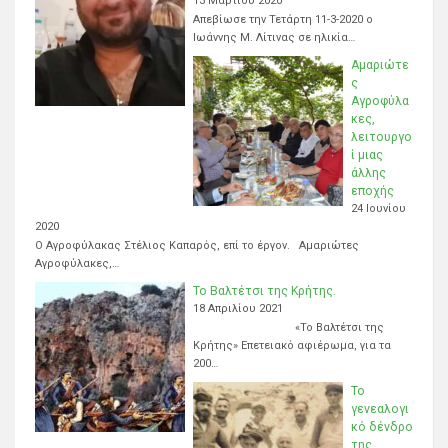
13 Μαρτίου 2020
Απεβίωσε την Τετάρτη 11-3-2020 ο
Ιωάννης Μ. Λίτινας σε ηλικία…
Αμαριώτε
ς
Αγροφύλα
κες,
λειτουργο
ί μιας
άλλης
εποχής
24 Ιουνίου
2020
Ο Αγροφύλακας Στέλιος Καπαρός, επί το έργον. Αμαριώτες
Αγροφύλακες,…
Το Βαλτέτσι της Κρήτης.
18 Απριλίου 2021
«Το Βαλτέτσι της
Κρήτης» Επετειακό αφιέρωμα, για τα
200…
Το
γενεαλογι
κό δένδρο
της