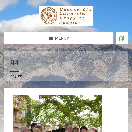
ΜΕΝΟΎ
94
Αρχική