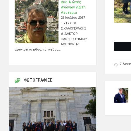
Δύο Αιώνες
Αγώνων για τη
Λευτεριά
26 Ιουλίου 2017
ΕΥΤΥΧΙΟΣ
Σ.ΚΑΛΟΓΕΡΑΚΗΣ
ΔΙΔΑΚΤΩΡ
ΠΑΝΕΠΙΣΤΗΜΙΟΥ
ΑΘΗΝΩΝ Το
αγωνιστικό ήθος, το πνεύμα…
2 Δεκε
ΦΩΤΟΓΡΑΦΊΕΣ