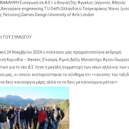
ΝΑΛΗΨΗ Εισαγωγή σε Α.Ε.Ι. ü Βογιατζής Άγγελος (εγγονός Αθηνάς
,Aerospace engineering T.U Delft,Ολλανδία ü Τσαγκαράκης Νίκος (γιό
ς Πετούση),Games Design University of Arts London
 ΤΟΥ ΣΥΛΛΟΓΟΥ
ακή 24 Νοεμβρίου 2024 ο σύλλογος μας πραγματοποίησε εκδρομή
ινή Κορινθία – Φενεός (Γκούρα, Λίμνη Δόξα, Μοναστήρι Αγίου Γεωργί
τικό για το νέο Δ.Σ. ήταν η μεγάλη συμμετοχή των νέων αλλά και των
ού μας, οι οποίοι ενστερνίστηκαν το σύνθημα ότι <<σκοπός του ταξιδ
 να δεις καινούργια μέρη, αλλά να τα δεις με καινούργια μάτια>>