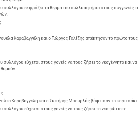
του συλλόγου εκφράζει τα θερμά του συλλυπητήρια στους συγγενείς 
σών.
ς
νουέλα Καραβαγγέλη και ο Γιώργος Γαλίζης απέκτησαν το πρώτο τους
του συλλόγου εύχεται στους γονείς να τους ζήσει το νεογέννητο και να
θυμούν.
ις
γιώτα Καραβαγγέλη και ο Σωτήρης Μπουρλάς βάφτισαν το κοριτσάκι 
του συλλόγου εύχεται στους γονείς να τους ζήσει το νεοφώτιστο