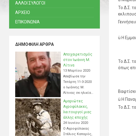
ΑΛΛΟΙ ΣΥΛΟΓΟΙ
Το Δ.Σ. 
ΑΡΧΕΙΟ
εκλιπου
ΕΠΙΚΟΙΝΩΝΙΑ
Γεννήσει
ü Η Εμμα
ΔΗΜΟΦΙΛΉ ΆΡΘΡΑ
Αποχαιρετισμός
στον Ιωάννη Μ.
Το Δ.Σ. 
Λίτινα
όπως επι
13 Μαρτίου 2020
Απεβίωσε την
Τετάρτη 11-3-2020
ο Ιωάννης Μ.
Βαφτίσε
Λίτινας σε ηλικία…
ü Η Πανα
Αμαριώτες
Αγροφύλακες,
Το Δ.Σ. 
λειτουργοί μιας
άλλης εποχής
24 Ιουνίου 2020
Ο Αγροφύλακας
Στέλιος Καπαρός,