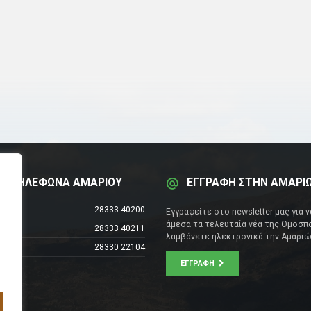
Α ΤΗΛΕΦΩΝΑ ΑΜΑΡΙΟΥ
ΕΓΓΡΑΦΗ ΣΤΗΝ ΑΜΑΡΙ
έντρο
28333 40200
Εγγραφείτε στο newsletter μας για 
άμεσα τα τελευταία νέα της Ομοσπο
28333 40211
λαμβάνετε ηλεκτρονικά την Αμαριώ
28330 22104
ΕΓΓΡΑΦΉ