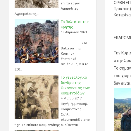
ΟΡΘΗ ΕΠΑ
επί το έργον.
Πρικάκη)
Αμαριώτες
Αγροφύλακες,…
Κατερίνα
Το Βαλτέτσι της
Κρήτης.
18 Απριλίου 2021
ΕΚΔΡΟΜΗ
«Το
Βαλτέτσι της
Την Κυρι
Κρήτης»
Επετειακό
στην Ορε
αφιέρωμα, για τα
Το σημαν
200…
του χωρι
Το γενεαλογικό
δένδρο της
δεν είναι
Οικογένειας των
Κουμεντάδων.
4 Μαΐου 2017
Πηγή Εμμανουήλ
Κουμεντάκης –
Σπήλι.
ekoument@otene
t.gr Το επίθετο Κουμεντάκης ευρίσκεται…