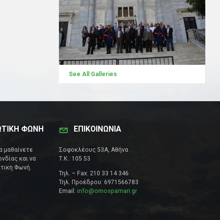
See All Galleries
ΩΤΙΚΗ ΦΩΝΗ
ΕΠΙΚΟΙΝΩΝΊΑ
να μαθαίνετε
Σοφοκλέους 53Α, Αθήνα
νδίας και να
Τ.Κ.: 105 53
τικη Φωνή.
Τηλ. – Fax: 210 33 14 346
Τηλ. Προέδρου: 6971566783
Email:
info@omospamari.gr