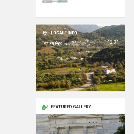
LOCALE INFO
12:31
Τοπική ώρα
FEATURED GALLERY