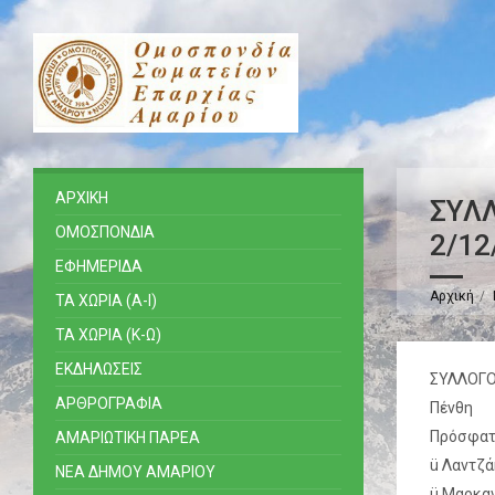
ΑΡΧΙΚΗ
ΣΥΛΛ
ΟΜΟΣΠΟΝΔΙΑ
2/12
ΕΦΗΜΕΡΙΔΑ
Αρχική
ΤΑ ΧΩΡΙΑ (Α-Ι)
ΤΑ ΧΩΡΙΑ (Κ-Ω)
ΕΚΔΗΛΩΣΕΙΣ
ΣΥΛΛΟΓΟ
ΑΡΘΡΟΓΡΑΦΙΑ
Πένθη
Πρόσφατα
ΑΜΑΡΙΩΤΙΚΗ ΠΑΡΕΑ
ü Λαντζά
ΝΕΑ ΔΗΜΟΥ ΑΜΑΡΙΟΥ
ü Μαρκα