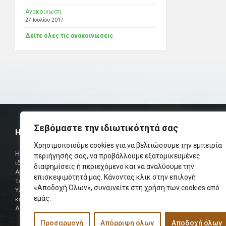
Ανακοίνωση
27 Ιουλίου 2017
Δείτε όλες τις ανακοινώσεις
Σεβόμαστε την ιδιωτικότητά σας
Η ΟΜΟΣΠΟΝΔΙΑ
ΧΡΗΣΙΜ
Χρησιμοποιούμε cookies για να βελτιώσουμε την εμπειρία
Τηλεφωνικό Κ
Η Ομοσπονδία Σωματείων Επαρχίας Αμαρίου
περιήγησής σας, να προβάλλουμε εξατομικευμένες
ιδρύθηκε και πήρε τη θέση της Ένωσης
Δήμαρχος
διαφημίσεις ή περιεχόμενο και να αναλύουμε την
Αμαριωτών, που λειτουργούσε από το 1966 μέχρι
επισκεψιμότητά μας. Κάνοντας κλικ στην επιλογή
Φαξ
το 1984.
«Αποδοχή Όλων», συναινείτε στη χρήση των cookies από
Υλοποιήθηκε σε συνεργασία των μελών του Δ.Σ
Περισσότερα
εμάς.
και των Δ.Σ των Αμαριώτικων Σωματείων της
Αττικής.
Προσαρμογή
Απόρριψη όλων
Αποδοχή όλων