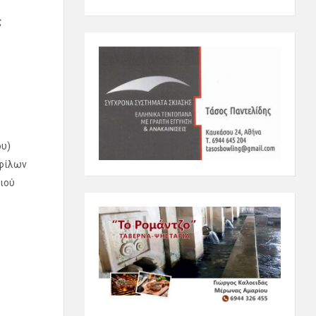
ς
ου)
 φίλων
ιού