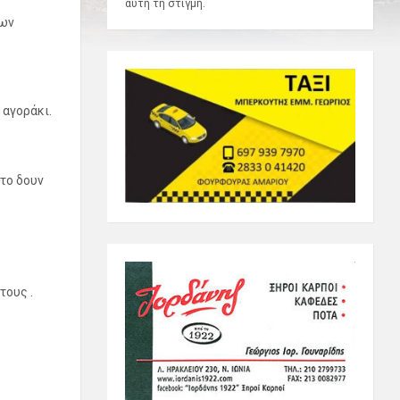
αυτή τη στιγμή.
των
 αγοράκι.
 το δουν
τους .