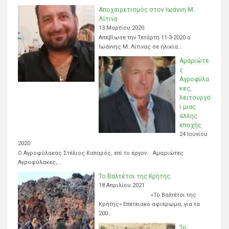
Αποχαιρετισμός στον Ιωάννη Μ.
Λίτινα
13 Μαρτίου 2020
Απεβίωσε την Τετάρτη 11-3-2020 ο
Ιωάννης Μ. Λίτινας σε ηλικία…
Αμαριώτε
ς
Αγροφύλα
κες,
λειτουργο
ί μιας
άλλης
εποχής
24 Ιουνίου
2020
Ο Αγροφύλακας Στέλιος Καπαρός, επί το έργον. Αμαριώτες
Αγροφύλακες,…
Το Βαλτέτσι της Κρήτης.
18 Απριλίου 2021
«Το Βαλτέτσι της
Κρήτης» Επετειακό αφιέρωμα, για τα
200…
Το