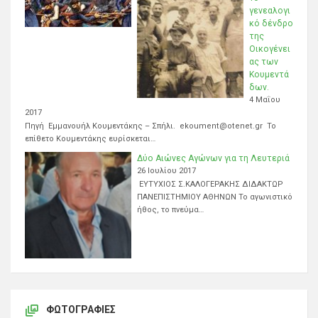
γενεαλογι
κό δένδρο
της
Οικογένει
ας των
Κουμεντά
δων.
4 Μαΐου
2017
Πηγή Εμμανουήλ Κουμεντάκης – Σπήλι. ekoument@otenet.gr Το
επίθετο Κουμεντάκης ευρίσκεται…
Δύο Αιώνες Αγώνων για τη Λευτεριά
26 Ιουλίου 2017
ΕΥΤΥΧΙΟΣ Σ.ΚΑΛΟΓΕΡΑΚΗΣ ΔΙΔΑΚΤΩΡ
ΠΑΝΕΠΙΣΤΗΜΙΟΥ ΑΘΗΝΩΝ Το αγωνιστικό
ήθος, το πνεύμα…
ΦΩΤΟΓΡΑΦΊΕΣ