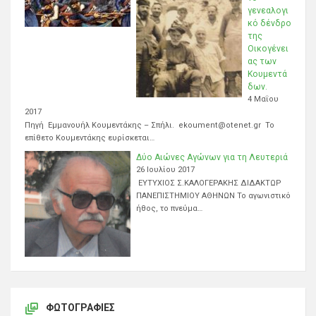
γενεαλογι
κό δένδρο
της
Οικογένει
ας των
Κουμεντά
δων.
4 Μαΐου
2017
Πηγή Εμμανουήλ Κουμεντάκης – Σπήλι. ekoument@otenet.gr Το
επίθετο Κουμεντάκης ευρίσκεται…
Δύο Αιώνες Αγώνων για τη Λευτεριά
26 Ιουλίου 2017
ΕΥΤΥΧΙΟΣ Σ.ΚΑΛΟΓΕΡΑΚΗΣ ΔΙΔΑΚΤΩΡ
ΠΑΝΕΠΙΣΤΗΜΙΟΥ ΑΘΗΝΩΝ Το αγωνιστικό
ήθος, το πνεύμα…
ΦΩΤΟΓΡΑΦΊΕΣ