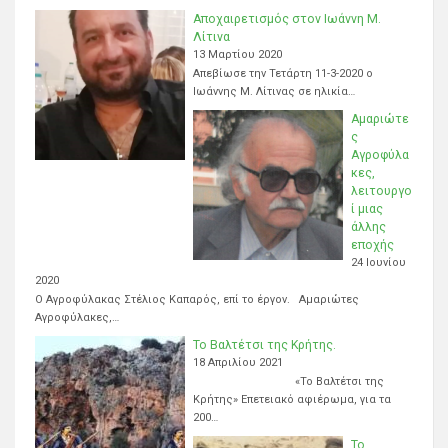
Αποχαιρετισμός στον Ιωάννη Μ.
Λίτινα
13 Μαρτίου 2020
Απεβίωσε την Τετάρτη 11-3-2020 ο
Ιωάννης Μ. Λίτινας σε ηλικία…
Αμαριώτε
ς
Αγροφύλα
κες,
λειτουργο
ί μιας
άλλης
εποχής
24 Ιουνίου
2020
Ο Αγροφύλακας Στέλιος Καπαρός, επί το έργον. Αμαριώτες
Αγροφύλακες,…
Το Βαλτέτσι της Κρήτης.
18 Απριλίου 2021
«Το Βαλτέτσι της
Κρήτης» Επετειακό αφιέρωμα, για τα
200…
Το