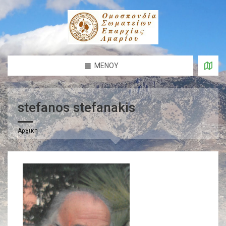
ΜΕΝΟΎ
stefanos stefanakis
Αρχική