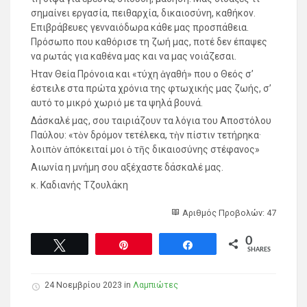
σημαίνει εργασία, πειθαρχία, δικαιοσύνη, καθήκον.
Επιβράβευες γενναιόδωρα κάθε μας προσπάθεια.
Πρόσωπο που καθόρισε τη ζωή μας, ποτέ δεν έπαψες
να ρωτάς για καθένα μας και να μας νοιάζεσαι.
Ήταν Θεία Πρόνοια και «τύχη ἀγαθή» που ο Θεός σ’
έστειλε στα πρώτα χρόνια της φτωχικής μας ζωής, σ’
αυτό το μικρό χωριό με τα ψηλά βουνά.
Δάσκαλέ μας, σου ταιριάζουν τα λόγια του Αποστόλου
Παύλου: «τὸν δρόμον τετέλεκα, τὴν πίστιν τετήρηκα·
λοιπὸν ἀπόκειταί μοι ὁ τῆς δικαιοσύνης στέφανος»
Αιωνία η μνήμη σου αξέχαστε δάσκαλέ μας.
κ. Καδιανής Τζουλάκη
Αριθμός Προβολών: 47
0
Tweet
Pin
Share
SHARES
24 Νοεμβρίου 2023 in
Λαμπιώτες