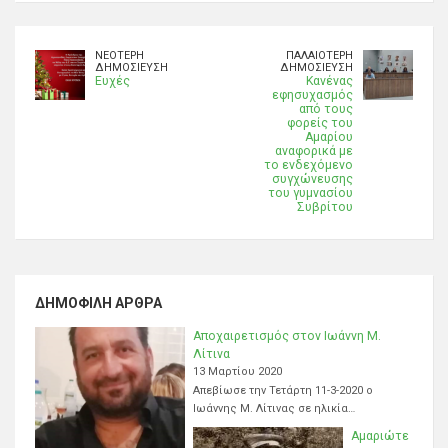
ΝΕΌΤΕΡΗ
ΠΑΛΑΙΌΤΕΡΗ
ΔΗΜΟΣΊΕΥΣΗ
ΔΗΜΟΣΊΕΥΣΗ
Ευχές
Κανένας
εφησυχασμός
από τους
φορείς του
Αμαρίου
αναφορικά με
το ενδεχόμενο
συγχώνευσης
του γυμνασίου
Συβρίτου
ΔΗΜΟΦΙΛΉ ΆΡΘΡΑ
Αποχαιρετισμός στον Ιωάννη Μ.
Λίτινα
13 Μαρτίου 2020
Απεβίωσε την Τετάρτη 11-3-2020 ο
Ιωάννης Μ. Λίτινας σε ηλικία…
Αμαριώτε