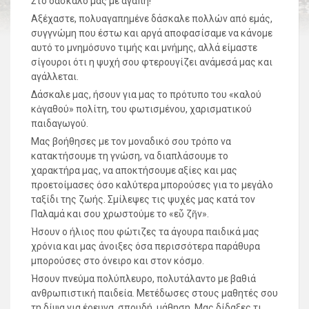
Στο δάσκαλό μας με αγάπη!
Αξέχαστε, πολυαγαπημένε δάσκαλε πολλών από εμάς,
συγγνώμη που έστω και αργά αποφασίσαμε να κάνομε
αυτό το μνημόσυνο τιμής και μνήμης, αλλά είμαστε
σίγουροι ότι η ψυχή σου φτερουγίζει ανάμεσά μας και
αγάλλεται.
Δάσκαλε μας, ήσουν για μας το πρότυπο του «καλού
κἀγαθού» πολίτη, του φωτισμένου, χαρισματικού
παιδαγωγού.
Μας βοήθησες με τον μοναδικό σου τρόπο να
κατακτήσουμε τη γνώση, να διαπλάσουμε το
χαρακτήρα μας, να αποκτήσουμε αξίες και μας
προετοίμασες όσο καλύτερα μπορούσες για το μεγάλο
ταξίδι της ζωής. Σμίλεψες τις ψυχές μας κατά τον
Παλαμά και σου χρωστούμε το «εὖ ζῆν».
Ήσουν ο ήλιος που φώτιζες τα άγουρα παιδικά μας
χρόνια και μας άνοιξες όσα περισσότερα παράθυρα
μπορούσες στο όνειρο και στον κόσμο.
Ήσουν πνεύμα πολύπλευρο, πολυτάλαντο με βαθιά
ανθρωπιστική παιδεία. Μετέδωσες στους μαθητές σου
τη δίψα για έρευνα, σπουδή, μάθηση. Μας δίδαξες τι