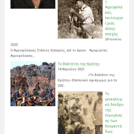
ς
Αγροφύλα
κες,
λειτουργο
ί μιας
άλλης
εποχής
24 Ιουνίου
2020
Ο Αγροφύλακας Στέλιος Καπαρός, επί το έργον. Αμαριώτες
Αγροφύλακες,…
Το Βαλτέτσι της Κρήτης.
18 Απριλίου 2021
«Το Βαλτέτσι της
Κρήτης» Επετειακό αφιέρωμα, για τα
200…
Το
γενεαλογι
κό δένδρο
της
Οικογένει
ας των
Κουμεντά
δων.