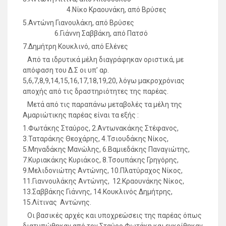
4.Νίκο Κραουνάκη, από Βρύσες
5.Αντώνη Γιανουλάκη, από Βρύσες
6.Γιάννη Σαββάκη, από Πατσό
7.Δημήτρη Κουκλινό, από Ελένες
Από τα ιδρυτικά μέλη διαγράφηκαν οριστικά, με
απόφαση του Δ.Σ οι υπ’ αρ.
5,6,7,8,9,14,15,16,17,18,19,20, λόγω μακροχρόνιας
αποχής από τις δραστηριότητες της παρέας.
Μετά από τις παραπάνω μεταβολές τα μέλη της
Αμαριώτικης παρέας είναι τα εξής :
1.Φωτάκης Σταύρος, 2.Αντωνακάκης Στέφανος,
3.Ταταράκης Θεοχάρης, 4.Τσιουδάκης Νίκος,
5.Μηναδάκης Μανώλης, 6.Βαμιεδάκης Παναγιώτης,
7.Κυριακάκης Κυριάκος, 8.Τσουπάκης Γρηγόρης,
9.Μελιδονιώτης Αντώνης, 10.Πλατύραχος Νίκος,
11.Γιαννουλάκης Αντώνης, 12.Κραουνάκης Νίκος,
13.Σαββάκης Γιάννης, 14.Κουκλινός Δημήτρης,
15.Λίτινας Αντώνης.
Οι βασικές αρχές και υποχρεώσεις της παρέας όπως