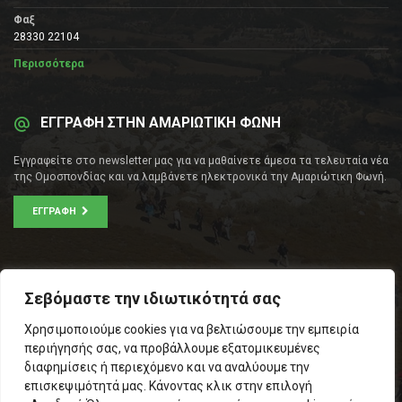
Φαξ
28330 22104
Περισσότερα
ΕΓΓΡΑΦΗ ΣΤΗΝ ΑΜΑΡΙΩΤΙΚΗ ΦΩΝΗ
Εγγραφείτε στο newsletter μας για να μαθαίνετε άμεσα τα τελευταία νέα
της Ομοσπονδίας και να λαμβάνετε ηλεκτρονικά την Αμαριώτικη Φωνή.
ΕΓΓΡΑΦΉ
ΕΠΙΚΟΙΝΩΝΊΑ
Σεβόμαστε την ιδιωτικότητά σας
Σοφοκλέους 53Α, Αθήνα
Χρησιμοποιούμε cookies για να βελτιώσουμε την εμπειρία
Τ.Κ.: 105 53
περιήγησής σας, να προβάλλουμε εξατομικευμένες
Τηλ. – Fax: 210 33 14 346
διαφημίσεις ή περιεχόμενο και να αναλύουμε την
Τηλ. Προέδρου: 6971566783
επισκεψιμότητά μας. Κάνοντας κλικ στην επιλογή
Email:
info@omospamari.gr