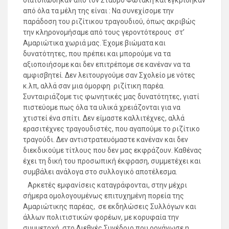
διατυπώθηκαν από τον Σταύρο Φωτάκη και εγκρίθηκαν
από όλα τα μέλη της είναι : Να συνεχίσομε την
παράδοση του ριζίτικου τραγουδιού, όπως ακριβώς
την κληρονομήσαμε από τους γεροντότερους στ’
Αμαριώτικα χωριά μας. Έχομε βιώματα και
δυνατότητες, που πρέπει και μπορούμε να τα
αξιοποιήσομε και δεν επιτρέπομε σε κανέναν να τα
αμφισβητεί. Δεν λειτουργούμε σαν Σχολείο με νότες
κ.λπ, αλλά σαν μια όμορφη ριζίτικη παρέα.
Συνταιριάζομε τις φωνητικές μας δυνατότητες, γιατί
πιστεύομε πως όλα τα υλικά χρειάζονται για να
χτιστεί ένα σπίτι. Δεν είμαστε καλλιτέχνες, αλλά
ερασιτέχνες τραγουδιστές, που αγαπούμε το ριζίτικο
τραγούδι. Δεν αντιστρατευόμαστε κανέναν και δεν
διεκδικούμε τίτλους που δεν μας εκφράζουν. Καθένας
έχει τη δική του προσωπική έκφραση, συμμετέχει και
συμβάλει ανάλογα στο συλλογικό αποτέλεσμα.
Αρκετές εμφανίσεις καταγράφονται, στην μέχρι
σήμερα ομολογουμένως επιτυχημένη πορεία της
Αμαριώτικης παρέας, σε εκδηλώσεις Συλλόγων και
άλλων πολιτιστικών φορέων, με κορυφαία την
συμμετοχή στο Διεθνές Συνέδριο που οργάνωσε η