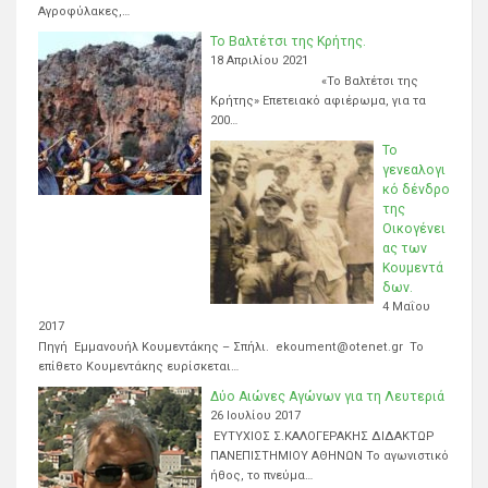
Αγροφύλακες,…
Το Βαλτέτσι της Κρήτης.
18 Απριλίου 2021
«Το Βαλτέτσι της
Κρήτης» Επετειακό αφιέρωμα, για τα
200…
Το
γενεαλογι
κό δένδρο
της
Οικογένει
ας των
Κουμεντά
δων.
4 Μαΐου
2017
Πηγή Εμμανουήλ Κουμεντάκης – Σπήλι. ekoument@otenet.gr Το
επίθετο Κουμεντάκης ευρίσκεται…
Δύο Αιώνες Αγώνων για τη Λευτεριά
26 Ιουλίου 2017
ΕΥΤΥΧΙΟΣ Σ.ΚΑΛΟΓΕΡΑΚΗΣ ΔΙΔΑΚΤΩΡ
ΠΑΝΕΠΙΣΤΗΜΙΟΥ ΑΘΗΝΩΝ Το αγωνιστικό
ήθος, το πνεύμα…