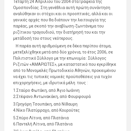
Τετάρτη 24 Απριλίου του 2004 στα Γραφεία της
Ομοσπονδίας. Στη γενέθλια αυτή πρώτη συνάντηση
αναλύθηκαν οι στόχοι και οι προοπτικές, αλλά και οι
γενικές αρχές που θα διέπουν την λειτουργία της
παρέας, με σκοπό την αναβίωση-ζωντάνεμα του
ριζίτικου τραγουδιού, την διατήρησή του και την
μετάδοσή του στους νεότερους.
Η παρέα αυτή αριθμούμενη σε δέκα περίπου άτομα,
μετεξελίχθηκε μετά από δύο χρόνια, το έτος 2006, σε
Πολιτιστικό Σύλλογο με την επωνυμία : Σύλλογος
Ριζιτών «ΑΜΑΡΙΩΤΕΣ», με καταστατικό που εγκρίθηκε
από το Μονομελές Πρωτοδικείο Αθηνών, προκειμένου
να έχει τις τυπικές νομικές προϋποθέσεις για τυχόν
επιχορηγήσεις, με ιδρυτικά μέλη τους :
1.Σταύρο Φωτάκη, από Άγιο Ιωάννη
2.Στέφανο Αντωνακάκη, από Φουρφουρά
3.Γρηγόρη Τσουπάκη, από Νίθαυρη
4.Νίκο Πλατύρραχο, από Κουρούτες
5.Σπύρο Λίτινα, από Πλατάνια
6.Παντελή Λίτινα, από Πλατάνια