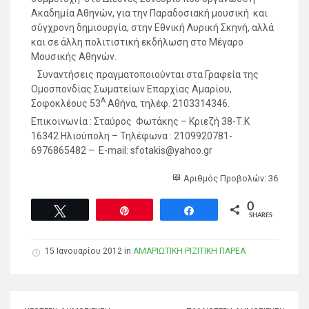
Ακαδημία Αθηνών, για την Παραδοσιακή μουσική και
σύγχρονη δημιουργία, στην Εθνική Λυρική Σκηνή, αλλά
και σε άλλη πολιτιστική εκδήλωση στο Μέγαρο
Μουσικής Αθηνών.
Συναντήσεις πραγματοποιούνται στα Γραφεία της
Ομοσπονδίας Σωματείων Επαρχίας Αμαρίου,
Α
Σοφοκλέους 53
Αθήνα, τηλέφ. 2103314346.
Επικοινωνία : Σταύρος Φωτάκης – Κριεζή 38-Τ.Κ
16342 Ηλιούπολη – Τηλέφωνα : 2109920781-
6976865482 – Ε-mail: sfotakis@yahoo.gr
Αριθμός Προβολών: 36
0
Tweet
Pin
Share
SHARES
15 Ιανουαρίου 2012 in
ΑΜΑΡΙΩΤΙΚΗ ΡΙΖΙΤΙΚΗ ΠΑΡΕΑ