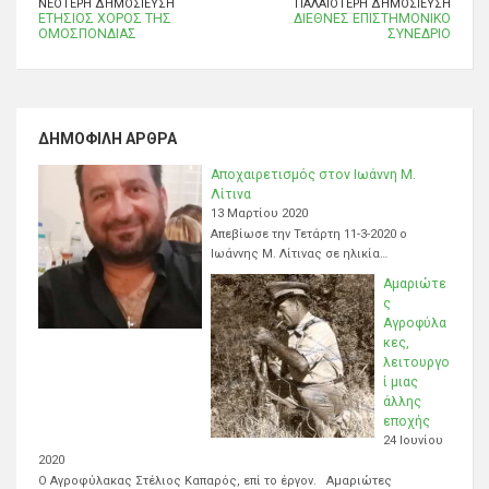
ΝΕΌΤΕΡΗ ΔΗΜΟΣΊΕΥΣΗ
ΠΑΛΑΙΌΤΕΡΗ ΔΗΜΟΣΊΕΥΣΗ
ΕΤΗΣΙΟΣ ΧΟΡΟΣ ΤΗΣ
ΔΙΕΘΝΕΣ ΕΠΙΣΤΗΜΟΝΙΚΟ
ΟΜΟΣΠΟΝΔΙΑΣ
ΣΥΝΕΔΡΙΟ
ΔΗΜΟΦΙΛΉ ΆΡΘΡΑ
Αποχαιρετισμός στον Ιωάννη Μ.
Λίτινα
13 Μαρτίου 2020
Απεβίωσε την Τετάρτη 11-3-2020 ο
Ιωάννης Μ. Λίτινας σε ηλικία…
Αμαριώτε
ς
Αγροφύλα
κες,
λειτουργο
ί μιας
άλλης
εποχής
24 Ιουνίου
2020
Ο Αγροφύλακας Στέλιος Καπαρός, επί το έργον. Αμαριώτες