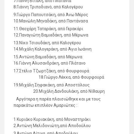
7.Γιάννη Βιτάλη, από Πλατάνια
8.Γιάννη Τριποδιανό, από Καλογέρου
9.Γιώργο Παπουτσάκη, από Άνω Μέρος
10.Μανώλη Μηναδάκη, από Παντάνασα
11.Θεοχάρη Ταταράκη, από Γερακάρι
12.Παναγιώτη Βαμιεδάκη, από Μέρωνα
13.Νίκο Τσιουδάκη, από Καλογέρου
14.Μιχάλη Καλογεράκη, από Άγιο Ιωάννη
15.Αντώνη Βαμιεδάκη, από Μέρωνα
16.Γιάννη Αλυσανδράκη, από Πλάτανο
17.Στέλιο Τζωρτζάκη, από Φουρφουρά
18.Γιώργο Λέκκα, από Φουρφουρά
19.Μιχάλη Σηφακάκη, από Αποστόλους
20.Μιχάλη Δανδουλάκη, από Νίθαυρη
Αργότερα η παρέα πλαισιώθηκε και με τους
παρακάτω επιπλέον Αμαριώτες :
1 Κυριάκο Κυριακάκη, από Μοναστηράκι
2.Αντώνη Μελιδονιώτη,από Αποδούλου
3.Αντώνη Λίτινα, από Αποδούλου