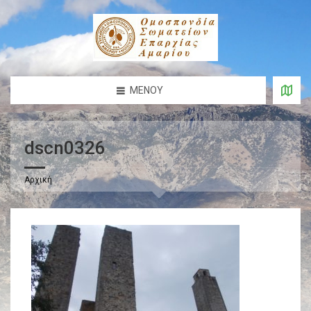
ΜΕΝΟΎ
dscn0326
Αρχική