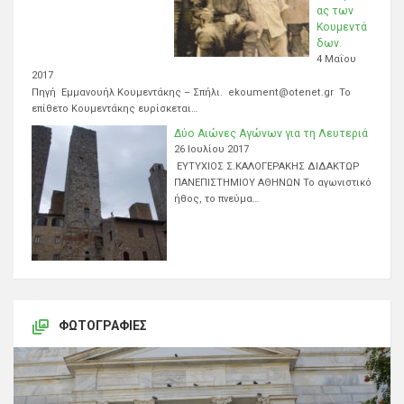
ας των
Κουμεντά
δων.
4 Μαΐου
2017
Πηγή Εμμανουήλ Κουμεντάκης – Σπήλι. ekoument@otenet.gr Το
επίθετο Κουμεντάκης ευρίσκεται…
Δύο Αιώνες Αγώνων για τη Λευτεριά
26 Ιουλίου 2017
ΕΥΤΥΧΙΟΣ Σ.ΚΑΛΟΓΕΡΑΚΗΣ ΔΙΔΑΚΤΩΡ
ΠΑΝΕΠΙΣΤΗΜΙΟΥ ΑΘΗΝΩΝ Το αγωνιστικό
ήθος, το πνεύμα…
ΦΩΤΟΓΡΑΦΊΕΣ