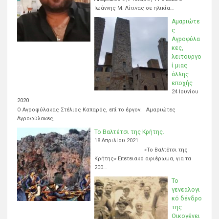
Ιωάννης Μ. Λίτινας σε ηλικία…
Αμαριώτε
ς
Αγροφύλα
κες,
λειτουργο
ί μιας
άλλης
εποχής
24 Ιουνίου
2020
Ο Αγροφύλακας Στέλιος Καπαρός, επί το έργον. Αμαριώτες
Αγροφύλακες,…
Το Βαλτέτσι της Κρήτης.
18 Απριλίου 2021
«Το Βαλτέτσι της
Κρήτης» Επετειακό αφιέρωμα, για τα
200…
Το
γενεαλογι
κό δένδρο
της
Οικογένει