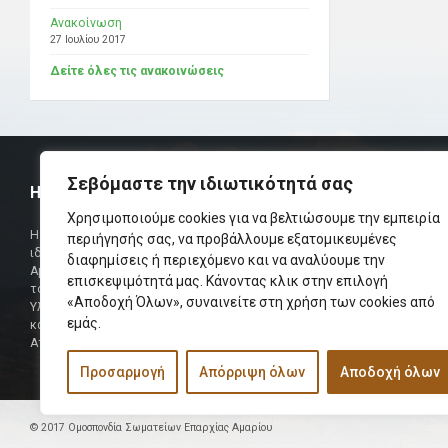
Ανακοίνωση
27 Ιουλίου 2017
Δείτε όλες τις ανακοινώσεις
Σεβόμαστε την ιδιωτικότητά σας
Η ΟΜΟΣΠΟΝΔΙΑ
ΧΡΗΣΙΜ
Χρησιμοποιούμε cookies για να βελτιώσουμε την εμπειρία
Τηλεφωνικό Κ
Η Ομοσπονδία Σωματείων Επαρχίας Αμαρίου
περιήγησής σας, να προβάλλουμε εξατομικευμένες
ιδρύθηκε και πήρε τη θέση της Ένωσης
διαφημίσεις ή περιεχόμενο και να αναλύουμε την
Δήμαρχος
Αμαριωτών, που λειτουργούσε από το 1966 μέχρι
επισκεψιμότητά μας. Κάνοντας κλικ στην επιλογή
Φαξ
το 1984.
«Αποδοχή Όλων», συναινείτε στη χρήση των cookies από
Υλοποιήθηκε σε συνεργασία των μελών του Δ.Σ
Περισσότερα
εμάς.
και των Δ.Σ των Αμαριώτικων Σωματείων της
Αττικής.
Προσαρμογή
Απόρριψη όλων
Αποδοχή όλων
© 2017 Ομοσπονδία Σωματείων Επαρχίας Αμαρίου