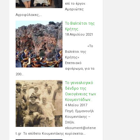
επί το έργον.
Αμαριώτες
Αγροφύλακες,…
Το Βαλτέτσι της
Κρήτης.
18 Απριλίου 2021
«Το
Βαλτέτσι της
Κρήτης»
Επετειακό
αφιέρωμα, για τα
200…
Το γενεαλογικό
δένδρο της
Οικογένειας των
Κουμεντάδων.
4 Μαΐου 2017
Πηγή Εμμανουήλ
Κουμεντάκης –
Σπήλι.
ekoument@otene
t.gr Το επίθετο Κουμεντάκης ευρίσκεται…