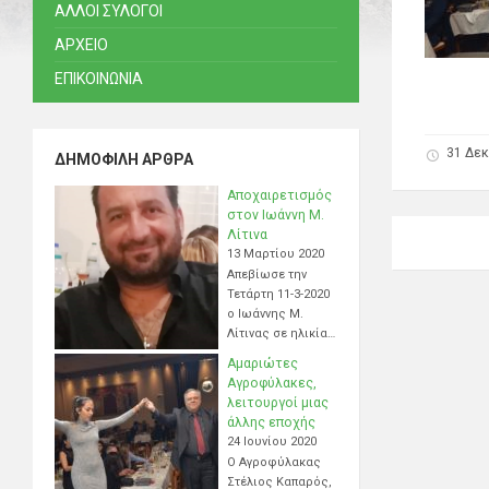
ΑΛΛΟΙ ΣΥΛΟΓΟΙ
ΑΡΧΕΙΟ
ΕΠΙΚΟΙΝΩΝΙΑ
31 Δεκ
ΔΗΜΟΦΙΛΉ ΆΡΘΡΑ
Αποχαιρετισμός
στον Ιωάννη Μ.
Λίτινα
13 Μαρτίου 2020
Απεβίωσε την
Τετάρτη 11-3-2020
ο Ιωάννης Μ.
Λίτινας σε ηλικία…
Αμαριώτες
Αγροφύλακες,
λειτουργοί μιας
άλλης εποχής
24 Ιουνίου 2020
Ο Αγροφύλακας
Στέλιος Καπαρός,