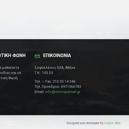
ΩΤΙΚΗ ΦΩΝΗ
ΕΠΙΚΟΙΝΩΝΊΑ
να μαθαίνετε
Σοφοκλέους 53Α, Αθήνα
νδίας και να
Τ.Κ.: 105 53
τικη Φωνή.
Τηλ. – Fax: 210 33 14 346
Τηλ. Προέδρου: 6971566783
Email:
info@omospamari.gr
Designed and developed by
Inspire Web