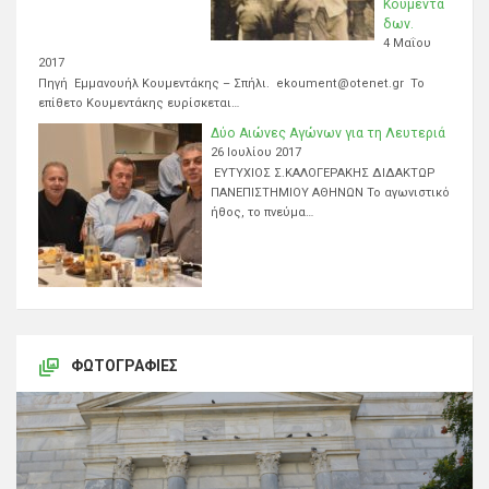
Κουμεντά
δων.
4 Μαΐου
2017
Πηγή Εμμανουήλ Κουμεντάκης – Σπήλι. ekoument@otenet.gr Το
επίθετο Κουμεντάκης ευρίσκεται…
Δύο Αιώνες Αγώνων για τη Λευτεριά
26 Ιουλίου 2017
ΕΥΤΥΧΙΟΣ Σ.ΚΑΛΟΓΕΡΑΚΗΣ ΔΙΔΑΚΤΩΡ
ΠΑΝΕΠΙΣΤΗΜΙΟΥ ΑΘΗΝΩΝ Το αγωνιστικό
ήθος, το πνεύμα…
ΦΩΤΟΓΡΑΦΊΕΣ