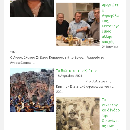
Αμαριώτε
ς
Αγροφύλα
κες,
λειτουργο
ί μιας
άλλης
εποχής
24 Ιουνίου
2020
Ο Αγροφύλακας Στέλιος Καπαρός, επί το έργον. Αμαριώτες
Αγροφύλακες,…
Το Βαλτέτσι της Κρήτης.
18 Απριλίου 2021
«Το Βαλτέτσι της
Κρήτης» Επετειακό αφιέρωμα, για τα
200…
Το
γενεαλογι
κό δένδρο
της
Οικογένει
ας των