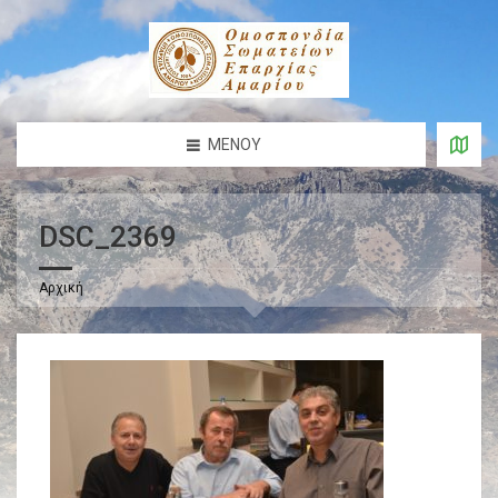
ΜΕΝΟΎ
DSC_2369
Αρχική