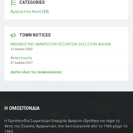
CATEGORIES
Αμαριώτικη Φωνή
(33)
TOWN NOTICES
ΜΝΗΜΟΣΥΝΟ ΑΜΑΡΙΩΤΩΝ ΠΕΣΟΝΤΩΝ 2022 ΣΤΗΝ ΑΘΗΝΑ
12 Ιουνίου 2022
Ανακοίνωση
27 Ιουλίου 2017
Δείτε όλες τις ανακοινώσεις
Η ΟΜΟΣΠΟΝΔΙΑ
Η Ομοσπονδία Σωματείων Επαρχίας Αμαρίου ιδρύθηκε και πήρε τη
θέση της Ένωσης Αμαριωτών, που λειτουργούσε από το 1966 μέχρι το
1984.