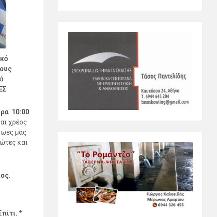
ικό
ους
ά
ΕΣ
ρα
10:00
ναι χρέος
ρωες μας
ιώτες και
ος.
πίτι. *