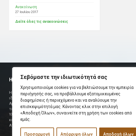
Ανακοίνωση
27 Ιουλίου 2017
Δείτε όλες τις ανακοινώσεις
Σεβόμαστε την ιδιωτικότητά σας
Η ΟΜΟΣΠΟΝΔΙΑ
ΧΡΗΣΙΜ
Χρησιμοποιούμε cookies για να βελτιώσουμε την εμπειρία
Τηλεφωνικό Κ
Η Ομοσπονδία Σωματείων Επαρχίας Αμαρίου
περιήγησής σας, να προβάλλουμε εξατομικευμένες
ιδρύθηκε και πήρε τη θέση της Ένωσης
Δήμαρχος
διαφημίσεις ή περιεχόμενο και να αναλύουμε την
Αμαριωτών, που λειτουργούσε από το 1966 μέχρι
επισκεψιμότητά μας. Κάνοντας κλικ στην επιλογή
Φαξ
το 1984.
«Αποδοχή Όλων», συναινείτε στη χρήση των cookies από
Υλοποιήθηκε σε συνεργασία των μελών του Δ.Σ
Περισσότερα
εμάς.
και των Δ.Σ των Αμαριώτικων Σωματείων της
Αττικής.
Προσαρμογή
Απόρριψη όλων
Αποδοχή όλων