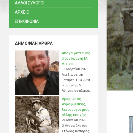
ΑΛΛΟΙ ΣΥΛΟΓΟΙ
ΑΡΧΕΙΟ
ΕΠΙΚΟΙΝΩΝΙΑ
ΔΗΜΟΦΙΛΉ ΆΡΘΡΑ
Αποχαιρετισμός
στον Ιωάννη Μ.
Λίτινα
13 Μαρτίου 2020
Απεβίωσε την
Τετάρτη 11-3-2020
ο Ιωάννης Μ.
Λίτινας σε ηλικία…
Αμαριώτες
Αγροφύλακες,
λειτουργοί μιας
άλλης εποχής
24 Ιουνίου 2020
Ο Αγροφύλακας
Στέλιος Καπαρός,