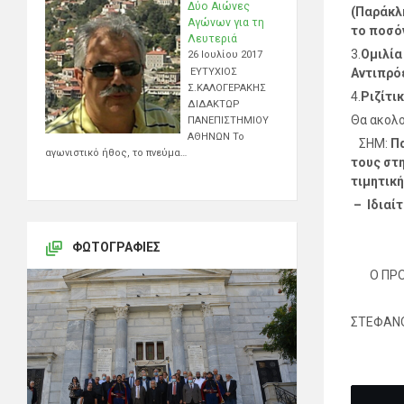
Δύο Αιώνες
(Παράκλ
Αγώνων για τη
το ποσό
Λευτεριά
3.
Ομιλία
26 Ιουλίου 2017
Αντιπρό
ΕΥΤΥΧΙΟΣ
Σ.ΚΑΛΟΓΕΡΑΚΗΣ
4.
Ριζίτι
ΔΙΔΑΚΤΩΡ
Θα ακολο
ΠΑΝΕΠΙΣΤΗΜΙΟΥ
ΑΘΗΝΩΝ Το
ΣΗΜ:
Π
αγωνιστικό ήθος, το πνεύμα…
τους στη
τιμητική
– Ιδιαίτ
Με 
ΦΩΤΟΓΡΑΦΊΕΣ
Για το
Ο Π
ΣΤΕΦ