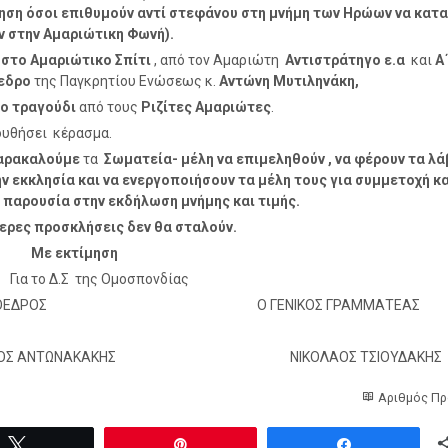
ηση όσοι επιθυμούν αντί στεφάνου στη μνήμη των Ηρώων να κατ
ν στην Αμαριώτικη Φωνή).
 στο Αμαριώτικο Σπίτι
, από τον Αμαριώτη
Αντιστράτηγο ε.α
και
Α
εδρο
της Παγκρητίου Ενώσεως κ.
Αντώνη Μυτιληνάκη,
κο τραγούδι
από τους
Ριζίτες Αμαριώτες
.
υθήσει κέρασμα.
αρακαλούμε
τα
Σωματεία- μέλη να επιμεληθούν , να φέρουν τα λ
ν εκκλησία και να ενεργοποιήσουν τα μέλη τους για συμμετοχή κα
 παρουσία στην εκδήλωση μνήμης και τιμής.
ερες προσκλήσεις δεν θα σταλούν.
εκτίμηση
 Δ.Σ της Ομοσπονδίας
ΡΟΕΔΡΟΣ Ο ΓΕΝΙΚΟΣ ΓΡΑΜΜΑΤΕΑΣ
ΑΝΟΣ ΑΝΤΩΝΑΚΑΚΗΣ ΝΙΚΟΛΑΟΣ ΤΣΙΟΥΔΑΚΗΣ
Αριθμός Πρ
Tweet
Pin
Share