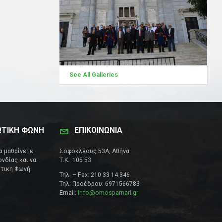
See All Galleries
ΩΤΙΚΗ ΦΩΝΗ
ΕΠΙΚΟΙΝΩΝΊΑ
να μαθαίνετε
Σοφοκλέους 53Α, Αθήνα
νδίας και να
Τ.Κ.: 105 53
τικη Φωνή.
Τηλ. – Fax: 210 33 14 346
Τηλ. Προέδρου: 6971566783
Email:
info@omospamari.gr