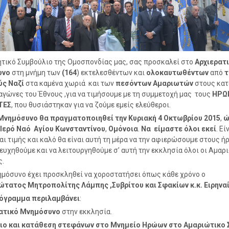
ητικό Συμβούλιο της Ομοσπονδίας μας, σας προσκαλεί στο
Αρχιερατ
υνο
στη μνήμη των
(164
) εκτελεσθέντων και
ολοκαυτωθέντων
από
τ
ύς Ναζί
στα καμένα χωριά και των
πεσόντων Αμαριωτών
στους κατ
αγώνες του Έθνους ,για να τιμήσουμε με τη συμμετοχή μας τους
ΗΡΩ
ΤΕΣ
, που θυσιάστηκαν για να ζούμε εμείς ελεύθεροι.
 Μνημόσυνο
θα πραγματοποιηθεί την
Κυριακή 4 Οκτωβρίου
2015
,
ώ
 Ιερό Ναό
Αγίου Κωνσταντίνου
,
Ομόνοια
.
Να είμαστε όλοι εκεί
. Εί
αι τιμής και καλό θα είναι αυτή τη μέρα να την αφιερώσουμε στους ή
σευχηθούμε και να λειτουργηθούμε σ’ αυτή την εκκλησία όλοι οι Αμαρ
ς.
όσυνο έχει προσκληθεί να χοροστατήσει όπως κάθε χρόνο ο
ώτατος Μητροπολίτης Λάμπης ,Συβρίτου και Σφακίων κ.κ. Ειρηναί
όγραμμα περιλαμβάνει
:
ατικό Μνημόσυνο
στην εκκλησία.
ιο και κατάθεση στεφάνων στο Μνημείο Ηρώων στο Αμαριώτικο Σ