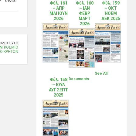
SHARES
Φύλ. 161
Φύλ. 160
Φύλ. 159
– ΑΠΡ
– ΙΑΝ
– ΟΚΤ
ΜΑΙ ΙΟΥΝ
ΦΕΒΡ
ΝΟΕΜ
2026
ΜΑΡΤ
ΔΕΚ 2025
2026
ΗΜΟΣΊΕΥΣΗ
ΠΑΓΚΟΣΜΙΟ
See All
Documents
Φύλ. 158
– ΙΟΥΛ
ΑΥΓ ΣΕΠΤ
2025