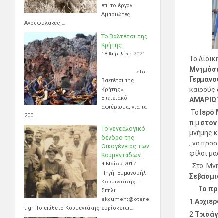
επί το έργον.
Αμαριώτες
Αγροφύλακες,…
Το Βαλτέτσι της
Κρήτης.
18 Απριλίου 2021
Το Διοικ
Μνημόσ
«Το
Γερμανο
Βαλτέτσι της
καιρούς 
Κρήτης»
Επετειακό
ΑΜΑΡΙΩ
αφιέρωμα, για τα
Το
Ιερό
200…
π.μ
στον
Το γενεαλογικό
μνήμης κ
δένδρο της
, να προ
Οικογένειας των
φίλοι μα
Κουμεντάδων.
4 Μαΐου 2017
Στο Μνημ
Πηγή Εμμανουήλ
Σεβασμι
Κουμεντάκης –
Το πρ
Σπήλι.
ekoument@otene
1.
Αρχιερ
t.gr Το επίθετο Κουμεντάκης ευρίσκεται…
2.
Τρισάγ