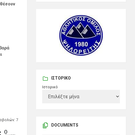
αθέσουν
΄
άβαρά
ι
ΙΣΤΟΡΙΚΌ
Ιστορικό
οβολών: 7
DOCUMENTS
0