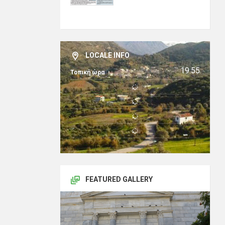
LOCALE INFO
19:55
Τοπική ώρα
FEATURED GALLERY