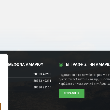
Α ΤΗΛΕΦΩΝΑ ΑΜΑΡΙΟΥ
ΕΓΓΡΑΦΗ ΣΤΗΝ ΑΜΑΡΙ
έντρο
28333 40200
Εγγραφείτε στο newsletter μας για 
άμεσα τα τελευταία νέα της Ομοσπο
28333 40211
λαμβάνετε ηλεκτρονικά την Αμαριώ
28330 22104
ΕΓΓΡΑΦΉ