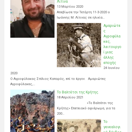
Λίτινα
13 Μαρτίου 2020
Απεβίωσε την Τετάρτη 11-3-2020 ο
Ιωάννης Μ. Λίτινας σε ηλικία…
Αμαριώτε
ς
Αγροφύλα
κες,
λειτουργο
ί μιας
άλλης
εποχής
24 Ιουνίου
2020
Ο Αγροφύλακας Στέλιος Καπαρός, επί το έργον. Αμαριώτες
Αγροφύλακες,…
Το Βαλτέτσι της Κρήτης.
18 Απριλίου 2021
«Το Βαλτέτσι της
Κρήτης» Επετειακό αφιέρωμα, για τα
200…
Το
γενεαλογι