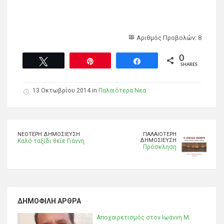
Αριθμός Προβολών: 8
0
Tweet
Pin
Share
SHARES
13 Οκτωβρίου 2014 in
Παλαιότερα Νεα
ΝΕΌΤΕΡΗ ΔΗΜΟΣΊΕΥΣΗ
ΠΑΛΑΙΌΤΕΡΗ
ΔΗΜΟΣΊΕΥΣΗ
Καλό ταξίδι θείε Γιάννη
Πρόσκληση
ΔΗΜΟΦΙΛΉ ΆΡΘΡΑ
Αποχαιρετισμός στον Ιωάννη Μ.