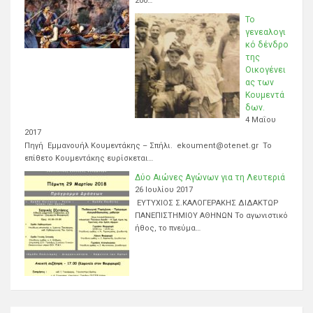
200…
Το
γενεαλογι
κό δένδρο
της
Οικογένει
ας των
Κουμεντά
δων.
4 Μαΐου
2017
Πηγή Εμμανουήλ Κουμεντάκης – Σπήλι. ekoument@otenet.gr Το
επίθετο Κουμεντάκης ευρίσκεται…
Δύο Αιώνες Αγώνων για τη Λευτεριά
26 Ιουλίου 2017
ΕΥΤΥΧΙΟΣ Σ.ΚΑΛΟΓΕΡΑΚΗΣ ΔΙΔΑΚΤΩΡ
ΠΑΝΕΠΙΣΤΗΜΙΟΥ ΑΘΗΝΩΝ Το αγωνιστικό
ήθος, το πνεύμα…