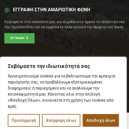
ΕΓΓΡΑΦΗ ΣΤΗΝ ΑΜΑΡΙΩΤΙΚΗ ΦΩΝΗ
Εγγραφείτε στο newsletter μας για να μαθαίνετε άμεσα τα τελευταία νέα
της Ομοσπονδίας και να λαμβάνετε ηλεκτρονικά την Αμαριώτικη Φωνή.
ΕΓΓΡΑΦΉ
ΕΠΙΚΟΙΝΩΝΊΑ
Σεβόμαστε την ιδιωτικότητά σας
Σοφοκλέους 53Α, Αθήνα
Χρησιμοποιούμε cookies για να βελτιώσουμε την εμπειρία
Τ.Κ.: 105 53
περιήγησής σας, να προβάλλουμε εξατομικευμένες
Τηλ. – Fax: 210 33 14 346
διαφημίσεις ή περιεχόμενο και να αναλύουμε την
Τηλ. Προέδρου: 6971566783
επισκεψιμότητά μας. Κάνοντας κλικ στην επιλογή
Email:
info@omospamari.gr
«Αποδοχή Όλων», συναινείτε στη χρήση των cookies από
εμάς.
Προσαρμογή
Απόρριψη όλων
Αποδοχή όλων
© 2017 Ομοσπονδία Σωματείων Επαρχίας Αμαρίου
Designed and developed by
Inspire Web