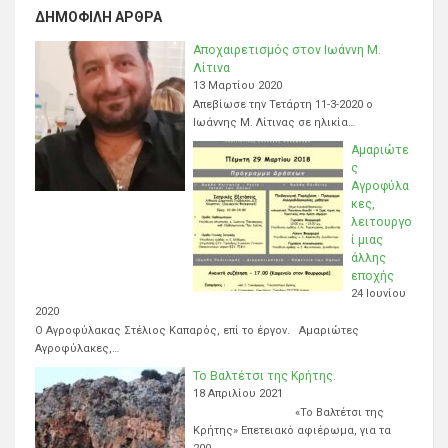
ΔΗΜΟΦΙΛΉ ΆΡΘΡΑ
Αποχαιρετισμός στον Ιωάννη Μ.
Λίτινα
13 Μαρτίου 2020
Απεβίωσε την Τετάρτη 11-3-2020 ο
Ιωάννης Μ. Λίτινας σε ηλικία…
Αμαριώτε
ς
Αγροφύλα
κες,
λειτουργο
ί μιας
άλλης
εποχής
24 Ιουνίου
2020
Ο Αγροφύλακας Στέλιος Καπαρός, επί το έργον. Αμαριώτες
Αγροφύλακες,…
Το Βαλτέτσι της Κρήτης.
18 Απριλίου 2021
«Το Βαλτέτσι της
Κρήτης» Επετειακό αφιέρωμα, για τα