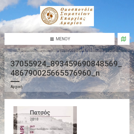
ΜΕΝΟΎ
37055924_893459690848569_
486790025665576960_n
Αρχική