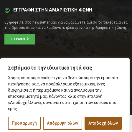
ΕΓΓΡΑΦΗ ΣΤΗΝ ΑΜΑΡΙΩΤΙΚΗ ΦΩΝΗ
Εγγραφείτε στο newsletter μας για να μαθαίνετε άμεσα τα τελευταία νέα
της Ομοσπονδίας και να λαμβάνετε ηλεκτρονικά την Αμαριώτικη Φωνή.
ΕΓΓΡΑΦΉ
ΕΠΙΚΟΙΝΩΝΊΑ
Σεβόμαστε την ιδιωτικότητά σας
Σοφοκλέους 53Α, Αθήνα
Χρησιμοποιούμε cookies για να βελτιώσουμε την εμπειρία
Τ.Κ.: 105 53
περιήγησής σας, να προβάλλουμε εξατομικευμένες
Τηλ. – Fax: 210 33 14 346
διαφημίσεις ή περιεχόμενο και να αναλύουμε την
Τηλ. Προέδρου: 6971566783
επισκεψιμότητά μας. Κάνοντας κλικ στην επιλογή
Email:
info@omospamari.gr
«Αποδοχή Όλων», συναινείτε στη χρήση των cookies από
εμάς.
Προσαρμογή
Απόρριψη όλων
Αποδοχή όλων
© 2017 Ομοσπονδία Σωματείων Επαρχίας Αμαρίου
Designed and developed by
Inspire Web