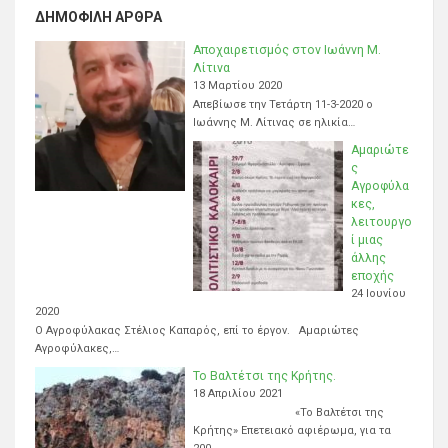
ΔΗΜΟΦΙΛΉ ΆΡΘΡΑ
Αποχαιρετισμός στον Ιωάννη Μ.
Λίτινα
13 Μαρτίου 2020
Απεβίωσε την Τετάρτη 11-3-2020 ο
Ιωάννης Μ. Λίτινας σε ηλικία…
Αμαριώτε
ς
Αγροφύλα
κες,
λειτουργο
ί μιας
άλλης
εποχής
24 Ιουνίου
2020
Ο Αγροφύλακας Στέλιος Καπαρός, επί το έργον. Αμαριώτες
Αγροφύλακες,…
Το Βαλτέτσι της Κρήτης.
18 Απριλίου 2021
«Το Βαλτέτσι της
Κρήτης» Επετειακό αφιέρωμα, για τα