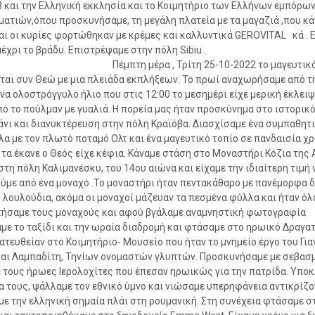
και την Ελληνική εκκλησία και το Κοιμητήριο των Ελλήνων εμπόρων
ματιών,όπου προσκυνήσαμε, τη μεγάλη πλατεία με τα μαγαζιά ,που κά
αι οι κυρίες φορτώθηκαν με κρέμες και καλλυντικά
GEROVITAL
κά . 
ε μέχρι το βράδυ. Επιστρέψαμε στην πόλη Sibiu
η μέρα , Τρίτη 25-10-2022 το μαγευτικό τ
ται συν Θεώ με μια πλειάδα εκπλήξεων. Το πρωί αναχωρήσαμε από τ
 ένα ολοστρόγγυλο ήλιο που στις 12:00 το μεσημέρι είχε μερική έκλειψ
πό το πούλμαν με γυαλιά. Η πορεία μας ήταν προσκύνημα στο ιστορικ
νι και διανυκτέρευση στην πόλη Κραϊόβα. Διασχίσαμε ένα συμπαθητ
α με τον πλωτό ποταμό Ολτ και ένα μαγευτικό τοπίο σε πανδαισία 
 τα έκανε ο Θεός είχε κέφια. Κάναμε στάση στο Μοναστήρι Κόζια της 
στη πόλη Καλιμανέσκυ, του 14ου αιώνα και είχαμε την ιδιαίτερη τιμή 
ύμε από ένα μοναχό .Το μοναστήρι ήταν πεντακάθαρο με πανέμορφα δ
. λουλούδια, ακόμα οι μοναχοί μάζευαν τα πεσμένα φύλλα και ήταν όλα
ήσαμε τους μοναχούς και αφού βγάλαμε αναμνηστική φωτογραφία
με το ταξίδι και την ωραία διαδρομή και φτάσαμε στο ηρωικό Δραγατ
ατευθείαν στο Κοιμητήριο- Μουσείο που ήταν το μνημείο έργο του Γι
αι Λαμπαδίτη, Τηνίων ονομαστών γλυπτών. Προσκυνήσαμε με σεβασμ
 τους ήρωες Ιερολοχίτες που έπεσαν ηρωικώς για την πατρίδα. Υπο
α τους, ψάλλαμε τον εθνικό ύμνο και νιώσαμε υπερηφάνεια αντικρίζο
με την ελληνική σημαία πλάι στη ρουμανική. Στη συνέχεια φτάσαμε σ