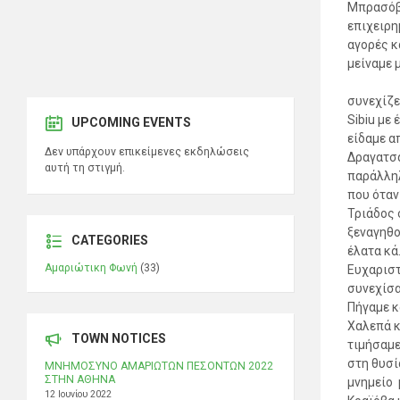
Μπρασόβ 
επιχειρη
αγορές κ
μείναμ
Πέμπτ
συνεχίζε
Sibiu με
UPCOMING EVENTS
είδαμε α
Δεν υπάρχουν επικείμενες εκδηλώσεις
Δραγατσά
αυτή τη στιγμή.
παράλληλ
που όταν
Τριάδος 
ξεναγηθο
CATEGORIES
έλατα κά
Αμαριώτικη Φωνή
(33)
Ευχαριστ
συνεχίσα
Πήγαμε κ
Χαλεπά κ
TOWN NOTICES
τιμήσαμε
στη θυσί
ΜΝΗΜΟΣΥΝΟ ΑΜΑΡΙΩΤΩΝ ΠΕΣΟΝΤΩΝ 2022
ΣΤΗΝ ΑΘΗΝΑ
μνημείο 
12 Ιουνίου 2022