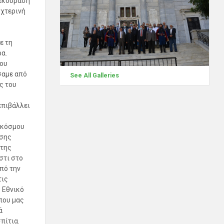
ξεκούραση
υχτερινή
ε τη
α.
του
σαμε από
See All Galleries
ς του
επιβάλλει
 κόσμου
εσης
 της
στι στο
πό την
τις
 Εθνικό
που μας
ά
πίτια.