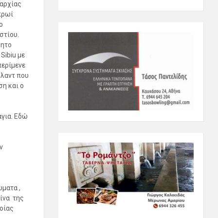
αρχίας
πρωί
ο
στίου.
ρητο
Sibiu με
περίμενε
Βλαντ που
ση και ο
αγια. Εδώ
ν
ματα ,
τίνα της
ποίας