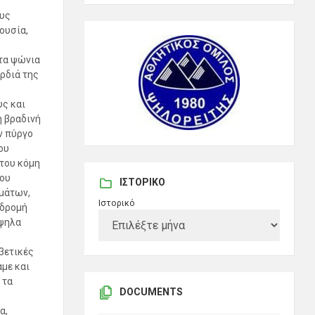
υς
ουσία,
 τα ψώνια
αρδιά της
υς και
η βραδινή
ν πύργο
ου
 του κόμη
που
ΙΣΤΟΡΙΚΌ
γμάτων,
Ιστορικό
αδρομή
ύψηλα
βετικές
αμε και
 τα
DOCUMENTS
,