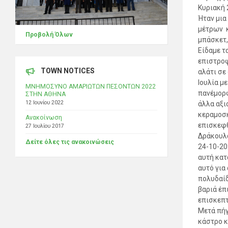
Κυριακή 
Ήταν μια
μέτρων κ
Προβολή Όλων
μπάσκετ,
Είδαμε τ
επιστροφ
TOWN NOTICES
αλάτι σε
Ιουλία μ
ΜΝΗΜΟΣΥΝΟ ΑΜΑΡΙΩΤΩΝ ΠΕΣΟΝΤΩΝ 2022
πανέμορφ
ΣΤΗΝ ΑΘΗΝΑ
12 Ιουνίου 2022
άλλα αξι
κεραμοσκ
Ανακοίνωση
επισκεφθ
27 Ιουλίου 2017
Δρά
Δείτε όλες τις ανακοινώσεις
24-10-20
αυτή κατ
αυτό για
πολυδαίδ
βαριά έπ
επισκεπτ
Μετά πήγ
κάστρο κ