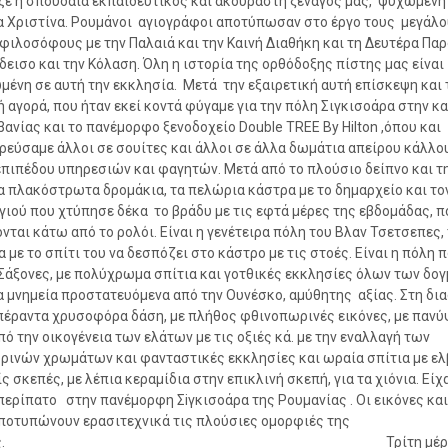
ε η σπουδαία εκπαιδευτικός και ακούραστη ξεναγός μας, ψυχωμένη
 Χριστίνα. Ρουμάνοι αγιογράφοι αποτύπωσαν στο έργο τους μεγάλο
φιλοσόφους με την Παλαιά και την Καινή Διαθήκη και τη Δευτέρα Παρ
δεισο και την Κόλαση. Όλη η ιστορία της ορθόδοξης πίστης μας είναι
ένη σε αυτή την εκκλησία. Μετά την εξαιρετική αυτή επίσκεψη και
ή αγορά, που ήταν εκεί κοντά φύγαμε για την πόλη Σιγκισοάρα στην κ
ανίας και το πανέμορφο ξενοδοχείο Double TREE By Hilton ,όπου και
ρεύσαμε άλλοι σε σουίτες και άλλοι σε άλλα δωμάτια απείρου κάλλο
πιπέδου υπηρεσιών και φαγητών. Μετά από το πλούσιο δείπνο και τ
α πλακόστρωτα δρομάκια, τα πελώρια κάστρα με το δημαρχείο και το
γιού που χτύπησε δέκα το βράδυ με τις εφτά μέρες της εβδομάδας, π
νται κάτω από το ρολόι. Είναι η γενέτειρα πόλη του Βλαν Τσετσεπες,
 με το σπίτι του να δεσπόζει στο κάστρο με τις στοές. Είναι η πόλη 
Σάξονες, με πολύχρωμα σπίτια και γοτθικές εκκλησίες όλων των δο
 μνημεία προστατευόμενα από την Ουνέσκο, αμύθητης αξίας. Στη δι
πέραντα χρυσοφόρα δάση, με πλήθος φθινοπωρινές εικόνες, με παν
πό την οικογένεια των ελάτων με τις οξιές κά. με την εναλλαγή των
ινών χρωμάτων και φανταστικές εκκλησίες και ωραία σπίτια με ελ
ς σκεπές, με λέπια κεραμίδια στην επικλινή σκεπή, για τα χιόνια. Είχ
περίπατο στην πανέμορφη Σiγκισοάρα της Ρουμανίας . Οι εικόνες και
αποτυπώνουν ερασιτεχνικά τις πλούσιες ομορφιές της
ριοχής. Τρίτη μέρα