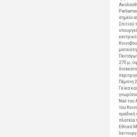
Ακολούθω
Parliame
σημείο α
Σπιτιού 
υπουργεί
κεντρικό
Κοινοβου
ματαιότη
Πεντάγων
270 μ., 
δισεκατο
περιτριγ
Πέμπτη 2
Γκίκα κα
γνωρίσου
Ναό του 
του Κοιν
ομαδική 
πλατεία 
Εθνικό Μ
λειτουργ