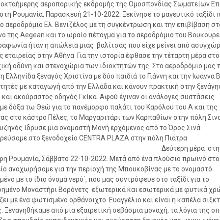
 οκταήμερης αεροπορικής εκδρομής της Ομοσπονδίας Σωματείων Επ
στη Ρουμανία, Παρασκευή 21-10-2022. Ξεκίνησε το μαγευτικό ταξίδι 
 αεροδρόμιο Ελ. Βενιζέλος με τη συγκέντρωση και την επιβίβαση στ
ο της Aegean και το ωραίο πέταγμα για το αεροδρόμιο του Βουκουρε
αφωνία ήταν η απώλεια μιας βαλίτσας που είχε μείνει από ασυγχώ
ς εταιρείας στην Αθήνα. Για την ιστορία έφθασε την τέταρτη μέρα στο 
ική οδύνη και στενοχώρια των ιδιοκτητών της. Στο αεροδρόμιο μας 
τη Ελληνίδα ξεναγός Χριστίνα με δύο παιδιά το Γιάννη και την Ιωάννα 
ιτητές με καταγωγή από την Ελλάδα και κάνουν πρακτική στην ξενάγη
 και ακούραστος οδηγός Γκίκα. Αφού έγιναν οι ανάλογες συστάσεις
με δόξα τω Θεώ για το πανέμορφο παλάτι του Καρόλου του Α και της
ας στο κάστρο Πέλες, το Μαργαριτάρι των Καρπαθίων στην πόλη Σιν
υζηνός ίδρυσε μια ονομαστή Μονή ερχόμενος από το Όρος Σινά.
ρεύσαμε στο ξενοδοχείο CENTRA PLAZA στην πόλη Πιάτρα
μιτς. Δεύτερη μέρα στη
η Ρουμανία, Σάββατο 22-10-2022. Μετά από ένα πλούσιο πρωινό στο
ίο αναχωρήσαμε για την περιοχή της Μπουκοβίνας με το ονομαστό
ένο με το ίδιο όνομα νερό΄, που μας συντρόφευε στο ταξίδι για το
ημένο Μοναστήρι Βορόνετς εξωτερικά και εσωτερικά με φυτικά χρώ
ζει με ένα φωτισμένο ορθάνοιχτο Ευαγγέλιο και είναι η καπέλα σιξκ
. Ξεναγηθήκαμε από μια εξαιρετική σεβάσμια μοναχή, τα λόγια της ο