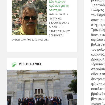
μετέφραζ
Δύο Αιώνες
Ελληνίδα
Αγώνων για τη
Έλληνες 
Λευτεριά
26 Ιουλίου 2017
τον Παρά
ΕΥΤΥΧΙΟΣ
αποτυπωμ
Σ.ΚΑΛΟΓΕΡΑΚΗΣ
στη μικρ
ΔΙΔΑΚΤΩΡ
Τρανσυλβ
ΠΑΝΕΠΙΣΤΗΜΙΟΥ
διανυκτε
ΑΘΗΝΩΝ Το
υψηλού ε
αγωνιστικό ήθος, το πνεύμα…
βόλτα στ
του ρολο
εμφανίζο
Δράκουλα
ΦΩΤΟΓΡΑΦΊΕΣ
ίδρυσαν 
σπουδαία
είδαμε α
δέντρα α
φθινοπωρ
επικλινεί
βραδινό 
βίντεο, 
πε