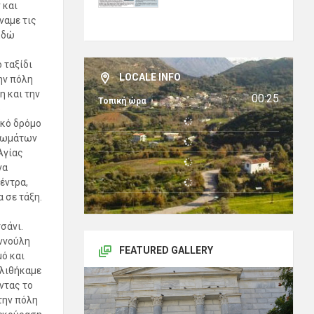
 και
ναμε τις
Εδώ
 .
αξίδι
LOCALE INFO
ην πόλη
η και την
00:25
Τοπική ώρα
ό
ικό δρόμο
χρωμάτων
Αγίας
να
έντρα,
 σε τάξη.
σάνι.
αννούλη
FEATURED GALLERY
ό και
κλιθήκαμε
ντας το
την πόλη