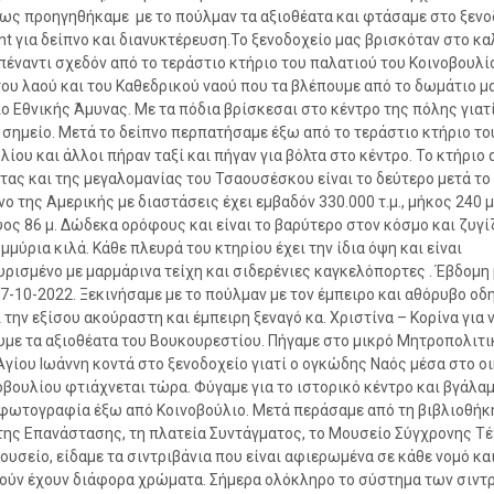
ς προηγηθήκαμε με το πούλμαν τα αξιοθέατα και φτάσαμε στο ξενο
nt για δείπνο και διανυκτέρευση.Το ξενοδοχείο μας βρισκόταν στο κ
πέναντι σχεδόν από το τεράστιο κτήριο του παλατιού του Κοινοβουλί
του λαού και του Καθεδρικού ναού που τα βλέπουμε από το δωμάτιο μα
ο Εθνικής Άμυνας. Με τα πόδια βρίσκεσαι στο κέντρο της πόλης γιατί
 σημείο. Μετά το δείπνο περπατήσαμε έξω από το τεράστιο κτήριο το
λίου και άλλοι πήραν ταξί και πήγαν για βόλτα στο κέντρο. Το κτήριο 
τας και της μεγαλομανίας του Τσαουσέσκου είναι το δεύτερο μετά το
ο της Αμερικής με διαστάσεις έχει εμβαδόν 330.000 τ.μ., μήκος 240 μ
ύψος 86 μ. Δώδεκα ορόφους και είναι το βαρύτερο στον κόσμο και ζυγίζ
μμύρια κιλά. Κάθε πλευρά του κτηρίου έχει την ίδια όψη και είναι
υρισμένο με μαρμάρινα τείχη και σιδερένιες καγκελόπορτες . Έβδομη 
7-10-2022. Ξεκινήσαμε με το πούλμαν με τον έμπειρο και αθόρυβο οδη
ι την εξίσου ακούραστη και έμπειρη ξεναγό κα. Χριστίνα – Κορίνα για 
με τα αξιοθέατα του Βουκουρεστίου. Πήγαμε στο μικρό Μητροπολιτικ
Αγίου Ιωάννη κοντά στο ξενοδοχείο γιατί ο ογκώδης Ναός μέσα στο ο
οβουλίου φτιάχνεται τώρα. Φύγαμε για το ιστορικό κέντρο και βγάλα
φωτογραφία έξω από Κοινοβούλιο. Μετά περάσαμε από τη βιβλιοθήκη
της Επανάστασης, τη πλατεία Συντάγματος, το Μουσείο Σύγχρονης Τέ
ουσείο, είδαμε τα σιντριβάνια που είναι αφιερωμένα σε κάθε νoμό κα
ούν έχουν διάφορα χρώματα. Σήμερα ολόκληρο το σύστημα των σιντ