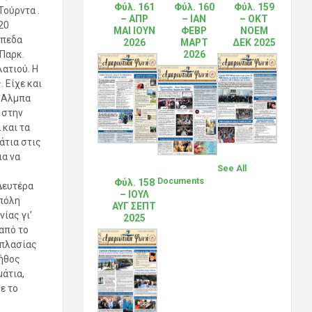
Φύλ. 161
Φύλ. 160
Φύλ. 159
Τούρντα .
– ΑΠΡ
– ΙΑΝ
– ΟΚΤ
20
ΜΑΙ ΙΟΥΝ
ΦΕΒΡ
ΝΟΕΜ
ήπεδα
2026
ΜΑΡΤ
ΔΕΚ 2025
2026
 Παρκ.
ατιού. Η
 Είχε και
η Αλμπα
 στην
 και τα
άτια στις
ια να
See All
Documents
Φύλ. 158
έρα
– ΙΟΥΛ
 πόλη
ΑΥΓ ΣΕΠΤ
νία
ς
γι’
2025
από το
οπλασίας
λήθος
άτια,
ε το