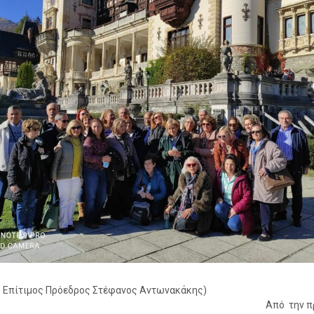
ο Επίτιμος Πρόεδρος Στέφανος Αντωνακάκης)
πό την πρώτ