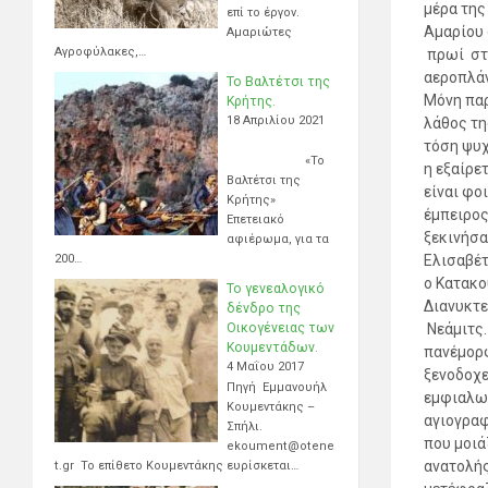
μέρα της
επί το έργον.
Αμαρίου 
Αμαριώτες
Αγροφύλακες,…
πρωί στο
αεροπλάν
Το Βαλτέτσι της
Μόνη παρ
Κρήτης.
18 Απριλίου 2021
λάθος τη
τόση ψυχ
«Το
η εξαίρε
Βαλτέτσι της
είναι φο
Κρήτης»
έμπειρος
Επετειακό
ξεκινήσα
αφιέρωμα, για τα
200…
Ελισαβέτ
ο Κατακο
Το γενεαλογικό
Διανυκτε
δένδρο της
Οικογένειας των
Νεά
Κουμεντάδων.
πανέμορφ
4 Μαΐου 2017
ξενοδοχε
Πηγή Εμμανουήλ
εμφιαλωμ
Κουμεντάκης –
αγιογραφ
Σπήλι.
που μοιά
ekoument@otene
ανατολής
t.gr Το επίθετο Κουμεντάκης ευρίσκεται…