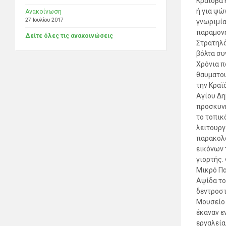
Κραϊόβα 
ή για ψώ
Ανακοίνωση
27 Ιουλίου 2017
γνωριμία
παραμονή
Δείτε όλες τις ανακοινώσεις
Στρατηλά
βόλτα συ
Χρόνια π
θαυματου
την Κραϊ
Αγίου Δη
προσκυνή
το τοπικ
λειτουργ
παρακολο
εικόνων 
γιορτής.
Μικρό Πα
Αψίδα το
δεντροστ
Μουσείο 
έκαναν ε
εργαλεία