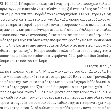
23-10-2022. Πήγαμε επίσκεψη και ξενάγηση στο αλατωρυχείο Σαλίνα 
 πρωτόγνωρη εμπειρία να κατεβαίνεις τις ξύλινες σκάλες σε βάθος 1
αι να βρίσκεσαι στην καρδιά του αλατωρυχείου. Στα 50 μέτρα έχει γ
 μίνι γκολφ κα. Υπάρχει λίμνη για βαρκάδα, ακόμα και μια ρόδα λούνα
α μηχανήματα εξόρυξης με τα βαγόνια μεταφοράς και τα πετρώματα αλ
ή μας στην επιφάνεια έγινε με ανσασέρ ή όποιος ήθελε με τις σκάλες.
 συσκευασία για να αγοράσεις. Επιστέφοντας περάσαμε από την πόλ
ε κάστρο με τείχη και διανυκτερεύσαμε στο ξενοδοχείο
My
Continental
η πόλη Sibiu μετά από απογευματινή βόλτα στις πλατείες, τα μαγαζιά
οθέατα της περιοχής. Είδαμε ωραία μεγάλα κτήρια με τους φεγγίτες μ
επές και ωραίες πλατείες με σιντριβάνια. Εδώ μείναμε δύο βράδια γ
ούμε και το κάστρο του Κόμη
κουλα. Τέταρτη μέρα, , Δευτ
22, με επίσκεψη στην πόλη Μπραν στο κάστρο του Κόμη Δράκουλα. Η
ά το Μεσαίωνα βρισκόταν στα σύνορα μεταξύ Βλαχίας και Τρανσυλβα
 ασφάλεια έχτισαν αυτό το κάστρο ως αμυντικό οχυρό. Κάθε δωμάτιο 
αλο κάστρο χαρακτηρίζεται από διαφορετικό στυλ με στοιχεία μυθ
ιπλα σε φλωρεντιανό δωμάτιο και βίντεο από την ταινία του Κόμη. Π
ών κάθε ηλικίας ήταν στο κάστρο και εμείς περάσαμε από όλα τα δωμ
αμε στα μαγαζάκια που πουλούσαν κάθε λογής αντικείμενα σχετικά μ
αι την ιστορία του. Ακολούθως επισκεφθήκαμε την πανέμορφη πόλη