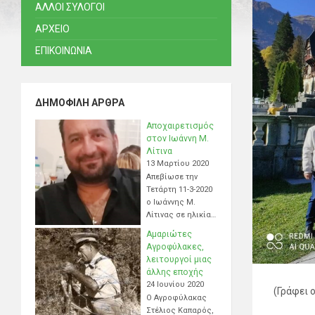
ΑΛΛΟΙ ΣΥΛΟΓΟΙ
ΑΡΧΕΙΟ
ΕΠΙΚΟΙΝΩΝΙΑ
ΔΗΜΟΦΙΛΉ ΆΡΘΡΑ
Αποχαιρετισμός
στον Ιωάννη Μ.
Λίτινα
13 Μαρτίου 2020
Απεβίωσε την
Τετάρτη 11-3-2020
ο Ιωάννης Μ.
Λίτινας σε ηλικία…
Αμαριώτες
Αγροφύλακες,
λειτουργοί μιας
άλλης εποχής
24 Ιουνίου 2020
(Γράφει 
Ο Αγροφύλακας
Α
Στέλιος Καπαρός,