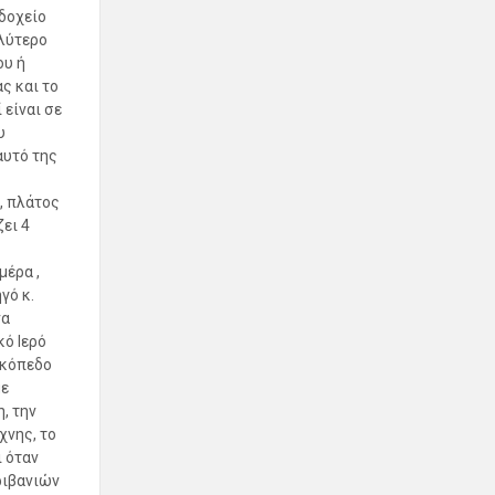
δοχείο
αλύτερο
ου ή
ς και το
 είναι σε
υ
αυτό της
, πλάτος
ει 4
μέρα ,
γό κ.
να
ό Ιερό
ικόπεδο
με
, την
χνης, το
ι όταν
ριβανιών