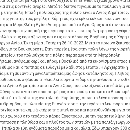
και ταχτοποιηθήκαμε στο ξενοδοχείο Emma West. Είχαμε χρόνο για 
νια στις κοντινές αγορές. Μετά το δείπνο πήγαμε με το πούλμαν για ν
 με την πόλη. Επειδή πολιούχους της πόλης είναι ο Άγιος Δημήτριος,
 της γιορτής του, μεγάλη η Χάρη του, έχει έρθει έκθεση εικόνων του
τη και Μυροβλήτη Αγίου Δημητρίου από το Άγιο Όρος και όταν κάναμ
ναντήσαμε την πομπή της περιφορά στην φωτισμένη κρεμαστή γέφυρ
ολλά στους εορτάζοντες και στις εορτάζουσες. Βοήθεια μας η Χάρη 
ργού Αγίου. Έκτη μέρα , Τετάρτη 26-10-2022. Μετά το πρωινό ξεκινή
όβα για το Βουκουρέστι. Στην πορεία μέσα στην πόλη λόγω της γιορτή
μητρίου, του πολιούχου της πόλης περάσαμε από τη Μητρόπολη
σαμε , ανάψαμε κερί και πήραμε βασιλικό από τα εικονίσματα όπως 
ό έθιμο και ο παππάς σε ευλογεί με λάδι στο μέτωπο . Η Αρχιερατική
ία με τη βυζαντινή μεγαλοπρέπεια μας άφησε κατάπληκτους. Πλήθος
υθούσε με σεβασμό τη θεία λειτουργία. Είδαμε την αίθουσα της έκθ
του Αγίου Δημητρίου από το Άγιο Όρος που φιλοξενούνται εδώ λόγω
 Φύγαμε μετά για τον προορισμό μας και αφού φτάσαμε στο Βουκουρέ
ρίσι ή το Παρίσι της ανατολικής Ευρώπης , όπως το λένε περάσαμε α
υ Θριάμβου, τη πλατεία της Επανάστασης, την τεράστια λεωφόρο με 
οιχίες και τα κομψά κτήρια της μπελ εποκ και κατευθυνθήκαμε για το
του χωριού στο τεράστιο πάρκο Ερεστραου , με την τεράστια λίμνη ό
ντύπωση η πληθώρα και ο πλούτος των σπιτιών με τα παλιά γεωργικ
, έπιπλα σκεύη, ενδύματα παραδοσιακά και άλλα. Εδώ υπάρχουν 300 σ