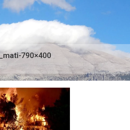
a_mati-790×400