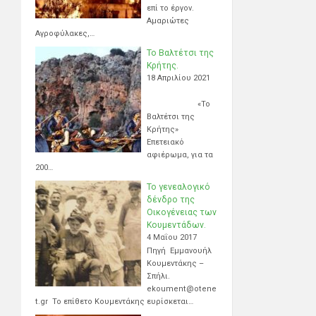
επί το έργον.
Αμαριώτες
Αγροφύλακες,…
Το Βαλτέτσι της
Κρήτης.
18 Απριλίου 2021
«Το
Βαλτέτσι της
Κρήτης»
Επετειακό
αφιέρωμα, για τα
200…
Το γενεαλογικό
δένδρο της
Οικογένειας των
Κουμεντάδων.
4 Μαΐου 2017
Πηγή Εμμανουήλ
Κουμεντάκης –
Σπήλι.
ekoument@otene
t.gr Το επίθετο Κουμεντάκης ευρίσκεται…