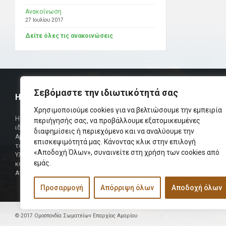
Ανακοίνωση
27 Ιουλίου 2017
Δείτε όλες τις ανακοινώσεις
Σεβόμαστε την ιδιωτικότητά σας
Η ΟΜΟΣΠΟΝΔΙΑ
ΧΡΗΣΙΜ
Χρησιμοποιούμε cookies για να βελτιώσουμε την εμπειρία
Τηλεφωνικό Κ
Η Ομοσπονδία Σωματείων Επαρχίας Αμαρίου
περιήγησής σας, να προβάλλουμε εξατομικευμένες
ιδρύθηκε και πήρε τη θέση της Ένωσης
διαφημίσεις ή περιεχόμενο και να αναλύουμε την
Δήμαρχος
Αμαριωτών, που λειτουργούσε από το 1966 μέχρι
επισκεψιμότητά μας. Κάνοντας κλικ στην επιλογή
Φαξ
το 1984.
«Αποδοχή Όλων», συναινείτε στη χρήση των cookies από
Υλοποιήθηκε σε συνεργασία των μελών του Δ.Σ
Περισσότερα
εμάς.
και των Δ.Σ των Αμαριώτικων Σωματείων της
Αττικής.
Προσαρμογή
Απόρριψη όλων
Αποδοχή όλων
© 2017 Ομοσπονδία Σωματείων Επαρχίας Αμαρίου