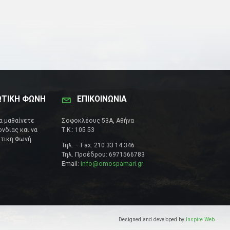
ΩΤΙΚΗ ΦΩΝΗ
ΕΠΙΚΟΙΝΩΝΊΑ
να μαθαίνετε
Σοφοκλέους 53Α, Αθήνα
νδίας και να
Τ.Κ.: 105 53
τικη Φωνή.
Τηλ. – Fax: 210 33 14 346
Τηλ. Προέδρου: 6971566783
Email:
info@omospamari.gr
Designed and developed by
Inspire Web