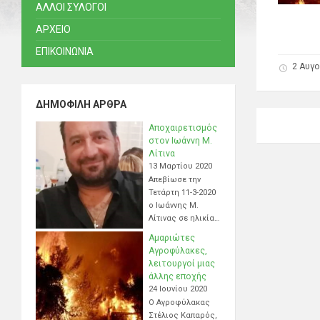
ΑΛΛΟΙ ΣΥΛΟΓΟΙ
ΑΡΧΕΙΟ
ΕΠΙΚΟΙΝΩΝΙΑ
2 Αυγ
ΔΗΜΟΦΙΛΉ ΆΡΘΡΑ
Αποχαιρετισμός
στον Ιωάννη Μ.
Λίτινα
13 Μαρτίου 2020
Απεβίωσε την
Τετάρτη 11-3-2020
ο Ιωάννης Μ.
Λίτινας σε ηλικία…
Αμαριώτες
Αγροφύλακες,
λειτουργοί μιας
άλλης εποχής
24 Ιουνίου 2020
Ο Αγροφύλακας
Στέλιος Καπαρός,