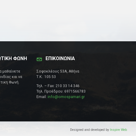
ΩΤΙΚΗ ΦΩΝΗ
ΕΠΙΚΟΙΝΩΝΊΑ
να μαθαίνετε
Σοφοκλέους 53Α, Αθήνα
νδίας και να
Τ.Κ.: 105 53
τικη Φωνή.
Τηλ. – Fax: 210 33 14 346
Τηλ. Προέδρου: 6971566783
Email:
info@omospamari.gr
Designed and developed by
Inspire Web