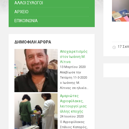
ΑΛΛΟΙ ΣΥΛΟΓΟΙ
ΑΡΧΕΙΟ
ΕΠΙΚΟΙΝΩΝΙΑ
ΔΗΜΟΦΙΛΉ ΆΡΘΡΑ
17 Σεπ
Αποχαιρετισμός
στον Ιωάννη Μ.
Λίτινα
13 Μαρτίου 2020
Απεβίωσε την
Τετάρτη 11-3-2020
ο Ιωάννης Μ.
Λίτινας σε ηλικία…
Αμαριώτες
Αγροφύλακες,
λειτουργοί μιας
άλλης εποχής
24 Ιουνίου 2020
Ο Αγροφύλακας
Στέλιος Καπαρός,