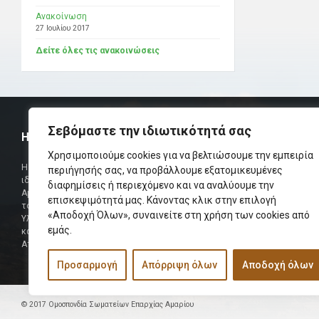
Ανακοίνωση
27 Ιουλίου 2017
Δείτε όλες τις ανακοινώσεις
Σεβόμαστε την ιδιωτικότητά σας
Η ΟΜΟΣΠΟΝΔΙΑ
ΧΡΗΣΙΜ
Χρησιμοποιούμε cookies για να βελτιώσουμε την εμπειρία
Τηλεφωνικό Κ
Η Ομοσπονδία Σωματείων Επαρχίας Αμαρίου
περιήγησής σας, να προβάλλουμε εξατομικευμένες
ιδρύθηκε και πήρε τη θέση της Ένωσης
διαφημίσεις ή περιεχόμενο και να αναλύουμε την
Δήμαρχος
Αμαριωτών, που λειτουργούσε από το 1966 μέχρι
επισκεψιμότητά μας. Κάνοντας κλικ στην επιλογή
Φαξ
το 1984.
«Αποδοχή Όλων», συναινείτε στη χρήση των cookies από
Υλοποιήθηκε σε συνεργασία των μελών του Δ.Σ
Περισσότερα
εμάς.
και των Δ.Σ των Αμαριώτικων Σωματείων της
Αττικής.
Προσαρμογή
Απόρριψη όλων
Αποδοχή όλων
© 2017 Ομοσπονδία Σωματείων Επαρχίας Αμαρίου