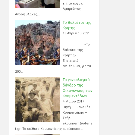
επί το έργον.
Αμαριώτες
Αγροφύλακες,…
Το Βαλτέτσι της
Κρήτης.
18 Απριλίου 2021
«Το
Βαλτέτσι της
Κρήτης»
Επετειακό
αφιέρωμα, για τα
200…
Το γενεαλογικό
δένδρο της
Οικογένειας των
Κουμεντάδων.
4 Μαΐου 2017
Πηγή Εμμανουήλ
Κουμεντάκης –
Σπήλι.
ekoument@otene
t.gr Το επίθετο Κουμεντάκης ευρίσκεται…