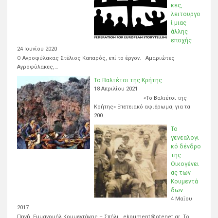
κες,
λειτουργο
ί μιας
άλλης
εποχής
24 Ιουνίου 2020
Ο Αγροφύλακας Στέλιος Καπαρός, επί το έργον. Αμαριώτες
Αγροφύλακες,…
Το Βαλτέτσι της Κρήτης.
18 Απριλίου 2021
«Το Βαλτέτσι της
Κρήτης» Επετειακό αφιέρωμα, για τα
200…
Το
γενεαλογι
κό δένδρο
της
Οικογένει
ας των
Κουμεντά
δων.
4 Μαΐου
2017
Πηγή Εμμανουήλ Κουμεντάκης – Σπήλι. ekoument@otenet.gr Το