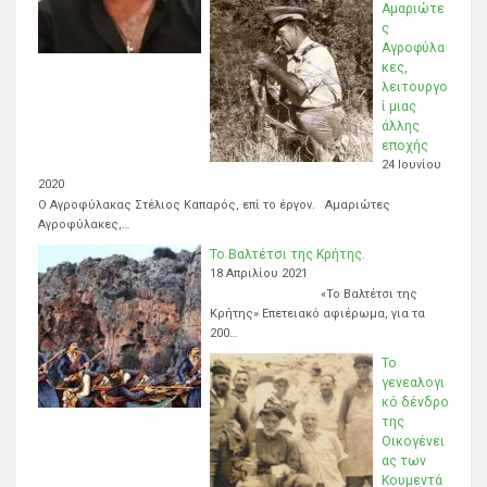
Αμαριώτε
ς
Αγροφύλα
κες,
λειτουργο
ί μιας
άλλης
εποχής
24 Ιουνίου
2020
Ο Αγροφύλακας Στέλιος Καπαρός, επί το έργον. Αμαριώτες
Αγροφύλακες,…
Το Βαλτέτσι της Κρήτης.
18 Απριλίου 2021
«Το Βαλτέτσι της
Κρήτης» Επετειακό αφιέρωμα, για τα
200…
Το
γενεαλογι
κό δένδρο
της
Οικογένει
ας των
Κουμεντά