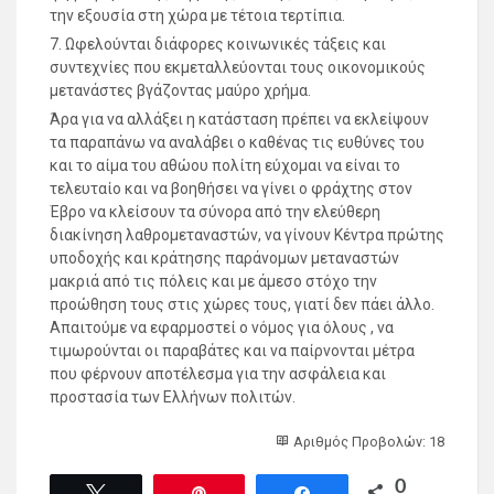
την εξουσία στη χώρα με τέτοια τερτίπια.
7. Ωφελούνται διάφορες κοινωνικές τάξεις και
συντεχνίες που εκμεταλλεύονται τους οικονομικούς
μετανάστες βγάζοντας μαύρο χρήμα.
Άρα για να αλλάξει η κατάσταση πρέπει να εκλείψουν
τα παραπάνω να αναλάβει ο καθένας τις ευθύνες του
και το αίμα του αθώου πολίτη εύχομαι να είναι το
τελευταίο και να βοηθήσει να γίνει ο φράχτης στον
Έβρο να κλείσουν τα σύνορα από την ελεύθερη
διακίνηση λαθρομεταναστών, να γίνουν Κέντρα πρώτης
υποδοχής και κράτησης παράνομων μεταναστών
μακριά από τις πόλεις και με άμεσο στόχο την
προώθηση τους στις χώρες τους, γιατί δεν πάει άλλο.
Απαιτούμε να εφαρμοστεί ο νόμος για όλους , να
τιμωρούνται οι παραβάτες και να παίρνονται μέτρα
που φέρνουν αποτέλεσμα για την ασφάλεια και
προστασία των Ελλήνων πολιτών.
Αριθμός Προβολών: 18
0
Tweet
Pin
Share