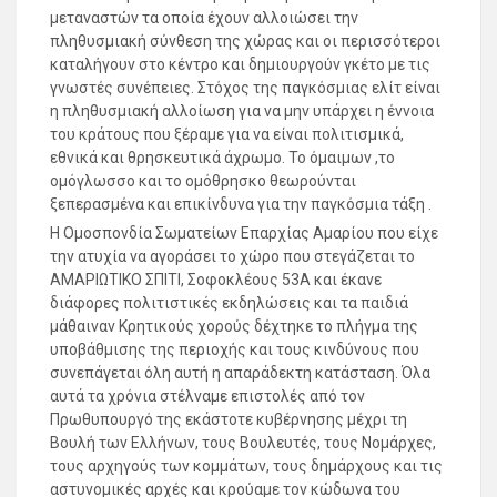
μεταναστών τα οποία έχουν αλλοιώσει την
πληθυσμιακή σύνθεση της χώρας και οι περισσότεροι
καταλήγουν στο κέντρο και δημιουργούν γκέτο με τις
γνωστές συνέπειες. Στόχος της παγκόσμιας ελίτ είναι
η πληθυσμιακή αλλοίωση για να μην υπάρχει η έννοια
του κράτους που ξέραμε για να είναι πολιτισμικά,
εθνικά και θρησκευτικά άχρωμο. Το όμαιμων ,το
ομόγλωσσο και το ομόθρησκο θεωρούνται
ξεπερασμένα και επικίνδυνα για την παγκόσμια τάξη .
Η Ομοσπονδία Σωματείων Επαρχίας Αμαρίου που είχε
την ατυχία να αγοράσει το χώρο που στεγάζεται το
ΑΜΑΡΙΩΤΙΚΟ ΣΠΙΤΙ, Σοφοκλέους 53Α και έκανε
διάφορες πολιτιστικές εκδηλώσεις και τα παιδιά
μάθαιναν Κρητικούς χορούς δέχτηκε το πλήγμα της
υποβάθμισης της περιοχής και τους κινδύνους που
συνεπάγεται όλη αυτή η απαράδεκτη κατάσταση. Όλα
αυτά τα χρόνια στέλναμε επιστολές από τον
Πρωθυπουργό της εκάστοτε κυβέρνησης μέχρι τη
Βουλή των Ελλήνων, τους Βουλευτές, τους Νομάρχες,
τους αρχηγούς των κομμάτων, τους δημάρχους και τις
αστυνομικές αρχές και κρούαμε τον κώδωνα του