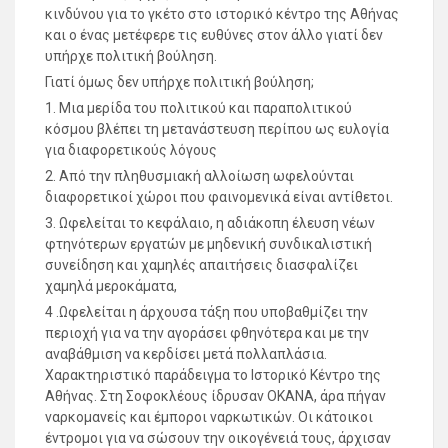
κινδύνου για το γκέτο στο ιστορικό κέντρο της Αθήνας
και ο ένας μετέφερε τις ευθύνες στον άλλο γιατί δεν
υπήρχε πολιτική βούληση.
Γιατί όμως δεν υπήρχε πολιτική βούληση;
1. Μια μερίδα του πολιτικού και παραπολιτικού
κόσμου βλέπει τη μετανάστευση περίπου ως ευλογία
για διαφορετικούς λόγους
2. Από την πληθυσμιακή αλλοίωση ωφελούνται
διαφορετικοί χώροι που φαινομενικά είναι αντίθετοι.
3. Ωφελείται το κεφάλαιο, η αδιάκοπη έλευση νέων
φτηνότερων εργατών με μηδενική συνδικαλιστική
συνείδηση και χαμηλές απαιτήσεις διασφαλίζει
χαμηλά μεροκάματα,
4 .Ωφελείται η άρχουσα τάξη που υποβαθμίζει την
περιοχή για να την αγοράσει φθηνότερα και με την
αναβάθμιση να κερδίσει μετά πολλαπλάσια.
Χαρακτηριστικό παράδειγμα το Ιστορικό Κέντρο της
Αθήνας. Στη Σοφοκλέους ίδρυσαν ΟΚΑΝΑ, άρα πήγαν
ναρκομανείς και έμποροι ναρκωτικών. Οι κάτοικοι
έντρομοι για να σώσουν την οικογένειά τους, άρχισαν