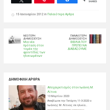
SHARES
15 Ιανουαρίου 2012 in
Παλαιότερα Αρθρα
ΝΕΌΤΕΡΗ
ΠΑΛΑΙΌΤΕΡΗ
ΔΗΜΟΣΊΕΥΣΗ
ΔΗΜΟΣΊΕΥΣΗ
Μια νέα
ΒΙΒΛΙΑ ΠΟΥ
πρόταση στον
ΠΡΕΠΕΙ ΝΑ
τομέα της
ΔΙΑΒΑΣΟΥΜΕ
φροντίδας των
ηλικιωμένων
ΔΗΜΟΦΙΛΉ ΆΡΘΡΑ
Αποχαιρετισμός στον Ιωάννη Μ.
Λίτινα
13 Μαρτίου 2020
Απεβίωσε την Τετάρτη 11-3-2020 ο
Ιωάννης Μ. Λίτινας σε ηλικία…