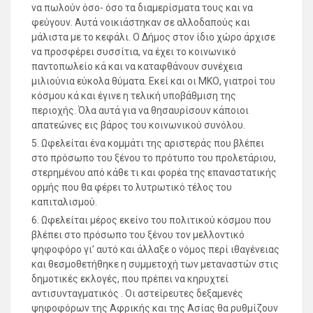
να πωλούν όσο- όσο τα διαμερίσματα τους και να
φεύγουν. Αυτά νοικιάστηκαν σε αλλοδαπούς και
μάλιστα με το κεφάλι. Ο Δήμος στον ίδιο χώρο άρχισε
να προσφέρει συσσίτια, να έχει το κοινωνικό
παντοπωλείο κά και να καταφθάνουν συνέχεια
μιλιούνια εύκολα θύματα. Εκεί και οι ΜΚΟ, γιατροί του
κόσμου κά και έγινε η τελική υποβάθμιση της
περιοχής. Όλα αυτά για να θησαυρίσουν κάποιοι
απατεώνες εις βάρος του κοινωνικού συνόλου.
5. Ωφελείται ένα κομμάτι της αριστεράς που βλέπει
στο πρόσωπο του ξένου το πρότυπο του προλετάριου,
στερημένου από κάθε τι και φορέα της επαναστατικής
ορμής που θα φέρει το λυτρωτικό τέλος του
καπιταλισμού.
6. Ωφελείται μέρος εκείνο του πολιτικού κόσμου που
βλέπει στο πρόσωπο του ξένου τον μελλοντικό
ψηφοφόρο γι’ αυτό και άλλαξε ο νόμος περί ιθαγένειας
και θεσμοθετήθηκε η συμμετοχή των μεταναστών στις
δημοτικές εκλογές, που πρέπει να κηρυχτεί
αντισυνταγματικός . Οι αστείρευτες δεξαμενές
ψηφοφόρων της Αφρικής και της Ασίας θα ρυθμίζουν