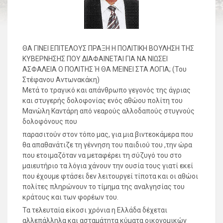
ΘΑ ΓΙΝΕΙ ΕΠΙΤΕΛΟΥΣ ΠΡΑΞΗ Η ΠΟΛΙΤΙΚΗ ΒΟΥΛΗΣΗ ΤΗΣ
ΚΥΒΕΡΝΗΣΗΣ ΠΟΥ ΔΙΑΦΑΙΝΕΤΑΙ ΓΙΑ ΝΑ ΝΙΩΣΕΙ
ΑΣΦΑΛΕΙΑ Ο ΠΟΛΙΤΗΣ Ή ΘΑ ΜΕΙΝΕΙ ΣΤΑ ΛΟΓΙΑ; (Του
Στέφανου Αντωνακάκη)
Μετά το τραγικό και απάνθρωπο γεγονός της άγριας
και στυγερής δολοφονίας ενός αθώου πολίτη του
Μανώλη Καντάρη από νεαρούς αλλοδαπούς στυγνούς
δολοφόνους που
παρασιτούν στον τόπο μας, για μια βιντεοκάμερα που
θα απαθανάτιζε τη γέννηση του παιδιού του ,την ώρα
που ετοιμαζόταν να μεταφέρει τη σύζυγό του στο
μαιευτήριο τα λόγια χάνουν την ουσία τους γιατί εκεί
που έχουμε φτάσει δεν λειτουργεί τίποτα και οι αθώοι
πολίτες πληρώνουν το τίμημα της αναλγησίας του
κράτους και των φορέων του.
Τα τελευταία είκοσι χρόνια η Ελλάδα δέχεται
αλλεπάλληλα και ασταμάτητα κύματα οικονομικών