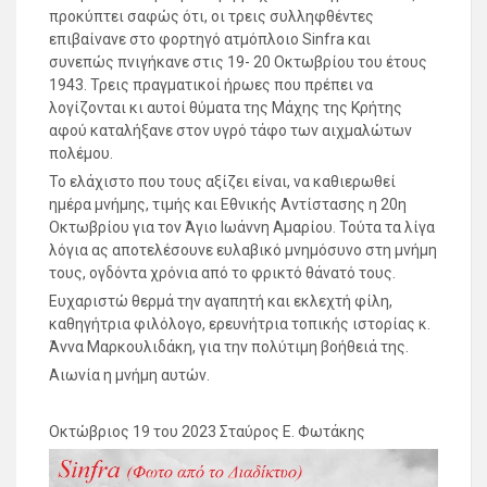
προκύπτει σαφώς ότι, οι τρεις συλληφθέντες
επιβαίνανε στο φορτηγό ατμόπλοιο Sinfra και
συνεπώς πνιγήκανε στις 19- 20 Οκτωβρίου του έτους
1943. Τρεις πραγματικοί ήρωες που πρέπει να
λογίζονται κι αυτοί θύματα της Μάχης της Κρήτης
αφού καταλήξανε στον υγρό τάφο των αιχμαλώτων
πολέμου.
Το ελάχιστο που τους αξίζει είναι, να καθιερωθεί
ημέρα μνήμης, τιμής και Εθνικής Αντίστασης η 20η
Οκτωβρίου για τον Άγιο Ιωάννη Αμαρίου. Τούτα τα λίγα
λόγια ας αποτελέσουνε ευλαβικό μνημόσυνο στη μνήμη
τους, ογδόντα χρόνια από το φρικτό θάνατό τους.
Ευχαριστώ θερμά την αγαπητή και εκλεχτή φίλη,
καθηγήτρια φιλόλογο, ερευνήτρια τοπικής ιστορίας κ.
Άννα Μαρκουλιδάκη, για την πολύτιμη βοήθειά της.
Αιωνία η μνήμη αυτών.
Οκτώβριος 19 του 2023 Σταύρος Ε. Φωτάκης