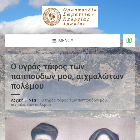
ΜΕΝΟΎ
Ο υγρός τάφος των
παππούδων μου, αιχμαλώτων
πολέμου
Αρχική
Νέα
Ο υγρός τάφος των παππούδων μου,
αιχμαλώτων πολέμου