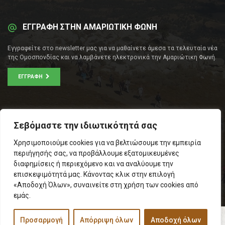
ΕΓΓΡΑΦΗ ΣΤΗΝ ΑΜΑΡΙΩΤΙΚΗ ΦΩΝΗ
Εγγραφείτε στο newsletter μας για να μαθαίνετε άμεσα τα τελευταία νέα
της Ομοσπονδίας και να λαμβάνετε ηλεκτρονικά την Αμαριώτικη Φωνή.
ΕΓΓΡΑΦΉ
ΕΠΙΚΟΙΝΩΝΊΑ
Σεβόμαστε την ιδιωτικότητά σας
Σοφοκλέους 53Α, Αθήνα
Χρησιμοποιούμε cookies για να βελτιώσουμε την εμπειρία
Τ.Κ.: 105 53
περιήγησής σας, να προβάλλουμε εξατομικευμένες
Τηλ. – Fax: 210 33 14 346
διαφημίσεις ή περιεχόμενο και να αναλύουμε την
Τηλ. Προέδρου: 6971566783
επισκεψιμότητά μας. Κάνοντας κλικ στην επιλογή
Email:
info@omospamari.gr
«Αποδοχή Όλων», συναινείτε στη χρήση των cookies από
εμάς.
Προσαρμογή
Απόρριψη όλων
Αποδοχή όλων
© 2017 Ομοσπονδία Σωματείων Επαρχίας Αμαρίου