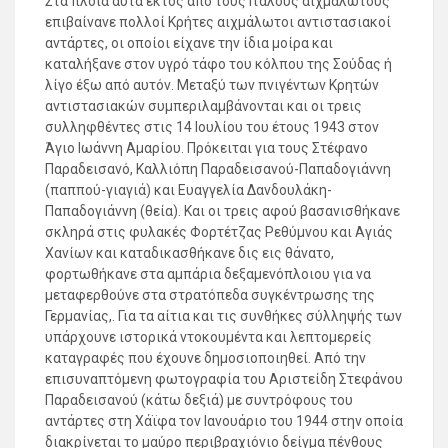
Στα πλοία αυτά εκτός από τους Ιταλούς αιχμαλώτους
επιβαίνανε πολλοί Κρήτες αιχμάλωτοι αντιστασιακοί
αντάρτες, οι οποίοι είχανε την ίδια μοίρα και
καταλήξανε στον υγρό τάφο του κόλπου της Σούδας ή
λίγο έξω από αυτόν. Μεταξύ των πνιγέντων Κρητών
αντιστασιακών συμπεριλαμβάνονται και οι τρεις
συλληφθέντες στις 14 Ιουλίου του έτους 1943 στον
Άγιο Ιωάννη Αμαρίου. Πρόκειται για τους Στέφανο
Παραδεισανό, Καλλιόπη Παραδεισανού-Παπαδογιάννη
(παππού-γιαγιά) και Ευαγγελία Δανδουλάκη-
Παπαδογιάννη (θεία). Και οι τρεις αφού βασανισθήκανε
σκληρά στις φυλακές Φορτέτζας Ρεθύμνου και Αγιάς
Χανίων και καταδικασθήκανε δις εις θάνατο,
φορτωθήκανε στα αμπάρια δεξαμενόπλοιου για να
μεταφερθούνε στα στρατόπεδα συγκέντρωσης της
Γερμανίας,. Για τα αίτια και τις συνθήκες σύλληψής των
υπάρχουνε ιστορικά ντοκουμέντα και λεπτομερείς
καταγραφές που έχουνε δημοσιοποιηθεί. Από την
επισυναπτόμενη φωτογραφία του Αριστείδη Στεφάνου
Παραδεισανού (κάτω δεξιά) με συντρόφους του
αντάρτες στη Χάϊφα τον Ιανουάριο του 1944 στην οποία
διακρίνεται το μαύρο περιβραχιόνιο δείγμα πένθους