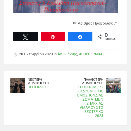
Αριθμός Προβολών: 71
0
Tweet
Pin
Share
SHARES
20 Οκτωβρίου 2023 in
Άγ. Ιωάννης
,
ΑΡΘΡΟΓΡΑΦΙΑ
ΝΕΌΤΕΡΗ
ΠΑΛΑΙΌΤΕΡΗ
ΔΗΜΟΣΊΕΥΣΗ
ΔΗΜΟΣΊΕΥΣΗ
ΠΡΟΣΚΛΗΣΗ
Η ΕΦΤΑΗΜΕΡΗ
ΕΚΔΡΟΜΗ ΤΗΣ
ΟΜΟΣΠΟΝΔΙΑΣ
ΣΩΜΑΤΕΙΩΝ
ΕΠΑΡΧΙΑΣ
ΑΜΑΡΙΟΥ ΣΤΟ
ΕΞΩΤΕΡΙΚΟ
2023