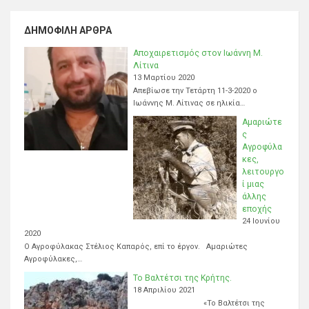
ΔΗΜΟΦΙΛΉ ΆΡΘΡΑ
Αποχαιρετισμός στον Ιωάννη Μ.
Λίτινα
13 Μαρτίου 2020
Απεβίωσε την Τετάρτη 11-3-2020 ο
Ιωάννης Μ. Λίτινας σε ηλικία…
Αμαριώτε
ς
Αγροφύλα
κες,
λειτουργο
ί μιας
άλλης
εποχής
24 Ιουνίου
2020
Ο Αγροφύλακας Στέλιος Καπαρός, επί το έργον. Αμαριώτες
Αγροφύλακες,…
Το Βαλτέτσι της Κρήτης.
18 Απριλίου 2021
«Το Βαλτέτσι της