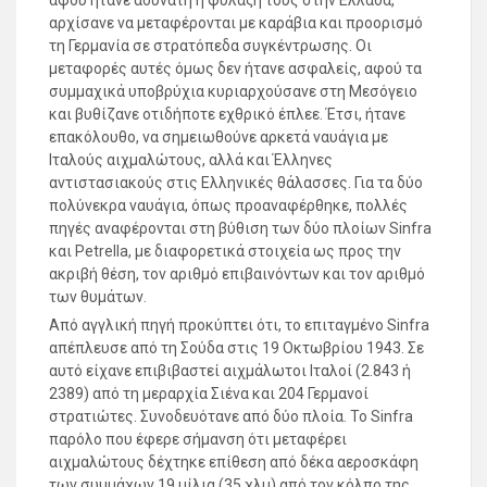
αφού ήτανε αδύνατη η φύλαξή τους στην Ελλάδα,
αρχίσανε να μεταφέρονται με καράβια και προορισμό
τη Γερμανία σε στρατόπεδα συγκέντρωσης. Οι
μεταφορές αυτές όμως δεν ήτανε ασφαλείς, αφού τα
συμμαχικά υποβρύχια κυριαρχούσανε στη Μεσόγειο
και βυθίζανε οτιδήποτε εχθρικό έπλεε. Έτσι, ήτανε
επακόλουθο, να σημειωθούνε αρκετά ναυάγια με
Ιταλούς αιχμαλώτους, αλλά και Έλληνες
αντιστασιακούς στις Ελληνικές θάλασσες. Για τα δύο
πολύνεκρα ναυάγια, όπως προαναφέρθηκε, πολλές
πηγές αναφέρονται στη βύθιση των δύο πλοίων Sinfra
και Petrella, με διαφορετικά στοιχεία ως προς την
ακριβή θέση, τον αριθμό επιβαινόντων και τον αριθμό
των θυμάτων.
Από αγγλική πηγή προκύπτει ότι, το επιταγμένο Sinfra
απέπλευσε από τη Σούδα στις 19 Οκτωβρίου 1943. Σε
αυτό είχανε επιβιβαστεί αιχμάλωτοι Ιταλοί (2.843 ή
2389) από τη μεραρχία Σιένα και 204 Γερμανοί
στρατιώτες. Συνοδευότανε από δύο πλοία. Το Sinfra
παρόλο που έφερε σήμανση ότι μεταφέρει
αιχμαλώτους δέχτηκε επίθεση από δέκα αεροσκάφη
των συμμάχων 19 μίλια (35 χλμ) από τον κόλπο της