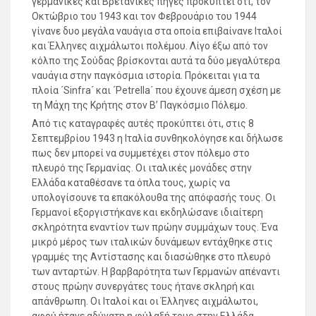
γερμανικές και Βρετανικές πηγές προκύπτει ότι, τον
Οκτώβριο του 1943 και τον Φεβρουάριο του 1944
γίνανε δυο μεγάλα ναυάγια στα οποία επιβαίνανε Ιταλοί
και Έλληνες αιχμάλωτοι πολέμου. Λίγο έξω από τον
κόλπο της Σούδας βρίσκονται αυτά τα δύο μεγαλύτερα
ναυάγια στην παγκόσμια ιστορία. Πρόκειται για τα
πλοία ´Sinfra´ και ´Petrella´ που έχουνε άμεση σχέση με
τη Μάχη της Κρήτης στον Β’ Παγκόσμιο Πόλεμο.
Από τις καταγραφές αυτές προκύπτει ότι, στις 8
Σεπτεμβρίου 1943 η Ιταλία συνθηκολόγησε και δήλωσε
πως δεν μπορεί να συμμετέχει στον πόλεμο στο
πλευρό της Γερμανίας. Οι ιταλικές μονάδες στην
Ελλάδα καταθέσανε τα όπλα τους, χωρίς να
υπολογίσουνε τα επακόλουθα της απόφασής τους. Οι
Γερμανοί εξοργιστήκανε και εκδηλώσανε ιδιαίτερη
σκληρότητα εναντίον των πρώην συμμάχων τους. Ένα
μικρό μέρος των ιταλικών δυνάμεων εντάχθηκε στις
γραμμές της Αντίστασης και διασώθηκε στο πλευρό
των ανταρτών. Η βαρβαρότητα των Γερμανών απέναντι
στους πρώην συνεργάτες τους ήτανε σκληρή και
απάνθρωπη. Οι Ιταλοί και οι Έλληνες αιχμάλωτοι,