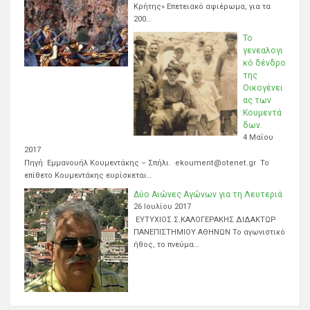
Κρήτης» Επετειακό αφιέρωμα, για τα
200…
Το
γενεαλογι
κό δένδρο
της
Οικογένει
ας των
Κουμεντά
δων.
4 Μαΐου
2017
Πηγή Εμμανουήλ Κουμεντάκης – Σπήλι. ekoument@otenet.gr Το
επίθετο Κουμεντάκης ευρίσκεται…
Δύο Αιώνες Αγώνων για τη Λευτεριά
26 Ιουλίου 2017
ΕΥΤΥΧΙΟΣ Σ.ΚΑΛΟΓΕΡΑΚΗΣ ΔΙΔΑΚΤΩΡ
ΠΑΝΕΠΙΣΤΗΜΙΟΥ ΑΘΗΝΩΝ Το αγωνιστικό
ήθος, το πνεύμα…